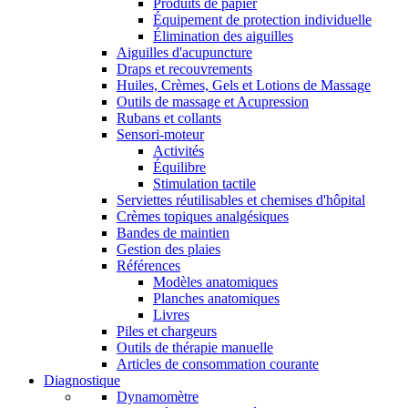
Produits de papier
Équipement de protection individuelle
Élimination des aiguilles
Aiguilles d'acupuncture
Draps et recouvrements
Huiles, Crèmes, Gels et Lotions de Massage
Outils de massage et Acupression
Rubans et collants
Sensori-moteur
Activités
Équilibre
Stimulation tactile
Serviettes réutilisables et chemises d'hôpital
Crèmes topiques analgésiques
Bandes de maintien
Gestion des plaies
Références
Modèles anatomiques
Planches anatomiques
Livres
Piles et chargeurs
Outils de thérapie manuelle
Articles de consommation courante
Diagnostique
Dynamomètre