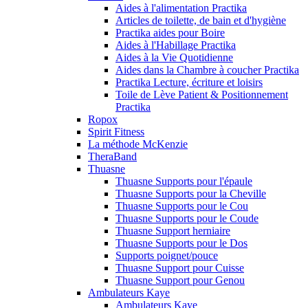
Aides à l'alimentation Practika
Articles de toilette, de bain et d'hygiène
Practika aides pour Boire
Aides à l'Habillage Practika
Aides à la Vie Quotidienne
Aides dans la Chambre à coucher Practika
Practika Lecture, écriture et loisirs
Toile de Lève Patient & Positionnement
Practika
Ropox
Spirit Fitness
La méthode McKenzie
TheraBand
Thuasne
Thuasne Supports pour l'épaule
Thuasne Supports pour la Cheville
Thuasne Supports pour le Cou
Thuasne Supports pour le Coude
Thuasne Support herniaire
Thuasne Supports pour le Dos
Supports poignet/pouce
Thuasne Support pour Cuisse
Thuasne Support pour Genou
Ambulateurs Kaye
Ambulateurs Kaye