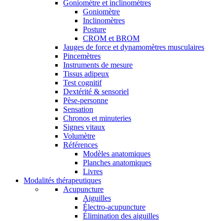
Goniomètre et inclinomètres
Goniomètre
Inclinomètres
Posture
CROM et BROM
Jauges de force et dynamomètres musculaires
Pincemètres
Instruments de mesure
Tissus adipeux
Test cognitif
Dextérité & sensoriel
Pèse-personne
Sensation
Chronos et minuteries
Signes vitaux
Volumètre
Références
Modèles anatomiques
Planches anatomiques
Livres
Modalités thérapeutiques
Acupuncture
Aiguilles
Électro-acupuncture
Élimination des aiguilles