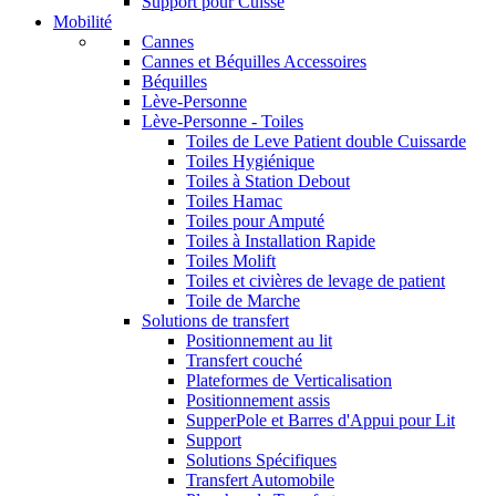
Support pour Cuisse
Mobilité
Cannes
Cannes et Béquilles Accessoires
Béquilles
Lève-Personne
Lève-Personne - Toiles
Toiles de Leve Patient double Cuissarde
Toiles Hygiénique
Toiles à Station Debout
Toiles Hamac
Toiles pour Amputé
Toiles à Installation Rapide
Toiles Molift
Toiles et civières de levage de patient
Toile de Marche
Solutions de transfert
Positionnement au lit
Transfert couché
Plateformes de Verticalisation
Positionnement assis
SupperPole et Barres d'Appui pour Lit
Support
Solutions Spécifiques
Transfert Automobile