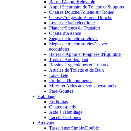
Barre d'Appui Relevable
Appui Sécuritaire de Toilette et Supports
Chaises Douche/Toilette sur Roues
Chaises/Sièges de Bain et Douche
Levier de bain électrique
Planche/Sièges de Transfert
Chaise d'Aisance
Sièges de toilette surélevés
Sièges de toilette surélevés avec
accoudoirs
Barres d'Appui et Poignées d'Équilibre
Tapis et Antidérapant
Bassins Hygiéniques et Urinaux
Articles de Toilette et de Bain
Lave-Tête
Produits d'Incontinence
Miroir et Aides aux soins personnels
Pare-Gouttes
Habillage
Enfile-bas
Chausse-pieds
Aide à l'Habillage
Lacets Élastiques
Breuvage
Tasse Anse Simple/Double