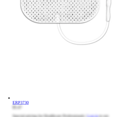
ERP3730
$5.47
Special pricing for Healthcare Professionals |
Log in
to see