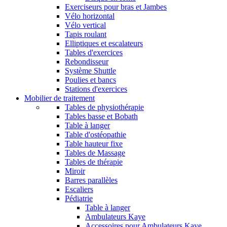
Exerciseurs pour bras et Jambes
Vélo horizontal
Vélo vertical
Tapis roulant
Elliptiques et escalateurs
Tables d'exercices
Rebondisseur
Système Shuttle
Poulies et bancs
Stations d'exercices
Mobilier de traitement
Tables de physiothérapie
Tables basse et Bobath
Table à langer
Table d'ostéopathie
Table hauteur fixe
Tables de Massage
Tables de thérapie
Miroir
Barres parallèles
Escaliers
Pédiatrie
Table à langer
Ambulateurs Kaye
Accessoires pour Ambulateurs Kaye