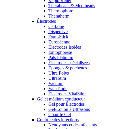
Rapid Relief
Therabeads & Medibeads
Thermophore
Theratherm
Électrodes
Carbone
Dispersive
Dura-Stick
Européenne
Électrodes Isolées
Iontophorèse
Pals Platinum
Électrodes spécialisées
Éponges & pochettes
Ultra Polys
UltraStim
Vacuum
ValuTrode
Électrodes VitalStim
Gel et médium conducteur
Gel pour Électrodes
Gel/Lotion à Ultrasons
Chauffe Gel
Contrôle des infections
Nettoyants et désinfectants