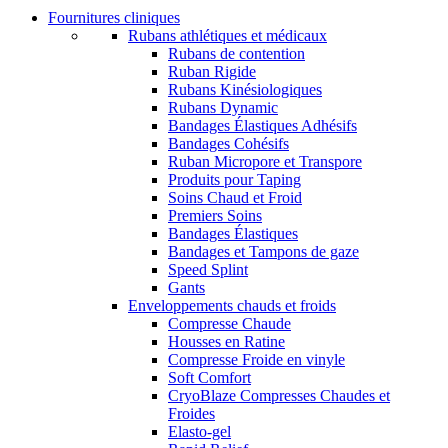
Fournitures cliniques
Rubans athlétiques et médicaux
Rubans de contention
Ruban Rigide
Rubans Kinésiologiques
Rubans Dynamic
Bandages Élastiques Adhésifs
Bandages Cohésifs
Ruban Micropore et Transpore
Produits pour Taping
Soins Chaud et Froid
Premiers Soins
Bandages Élastiques
Bandages et Tampons de gaze
Speed Splint
Gants
Enveloppements chauds et froids
Compresse Chaude
Housses en Ratine
Compresse Froide en vinyle
Soft Comfort
CryoBlaze Compresses Chaudes et
Froides
Elasto-gel