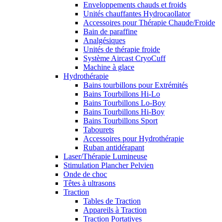
Enveloppements chauds et froids
Unités chauffantes Hydrocaollator
Accessoires pour Thérapie Chaude/Froide
Bain de paraffine
Analgésiques
Unités de thérapie froide
Système Aircast CryoCuff
Machine à glace
Hydrothérapie
Bains tourbillons pour Extrémités
Bains Tourbillons Hi-Lo
Bains Tourbillons Lo-Boy
Bains Tourbillons Hi-Boy
Bains Tourbillons Sport
Tabourets
Accessoires pour Hydrothérapie
Ruban antidérapant
Laser/Thérapie Lumineuse
Stimulation Plancher Pelvien
Onde de choc
Têtes à ultrasons
Traction
Tables de Traction
Appareils à Traction
Traction Portatives