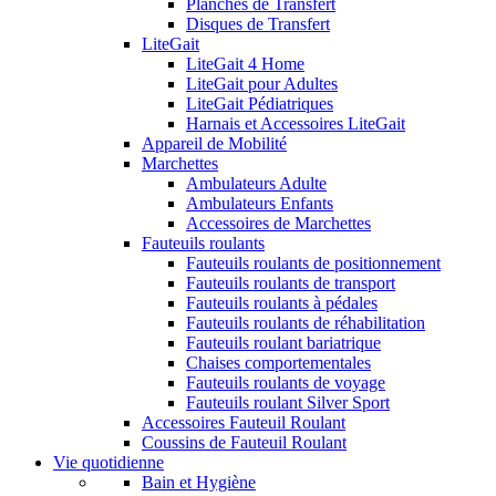
Planches de Transfert
Disques de Transfert
LiteGait
LiteGait 4 Home
LiteGait pour Adultes
LiteGait Pédiatriques
Harnais et Accessoires LiteGait
Appareil de Mobilité
Marchettes
Ambulateurs Adulte
Ambulateurs Enfants
Accessoires de Marchettes
Fauteuils roulants
Fauteuils roulants de positionnement
Fauteuils roulants de transport
Fauteuils roulants à pédales
Fauteuils roulants de réhabilitation
Fauteuils roulant bariatrique
Chaises comportementales
Fauteuils roulants de voyage
Fauteuils roulant Silver Sport
Accessoires Fauteuil Roulant
Coussins de Fauteuil Roulant
Vie quotidienne
Bain et Hygiène