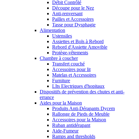
Débit Contrôlé
Découpe pour le Nez
Anti-renversant
Pailles et Accessoires
Tasse pour Dysphagie
Alimentation
Ustensiles
Assiettes et Bols à Rebord
Rebord d'Assiette Amovible
Protège-vêtements
Chambre à coucher
Transfert couché
Accessoires pour lit
Matelas et Accessoires
Furniture
LIts Electriques d'hopitaux
Dispositifs de prévention des chutes et anti-
errance
Aides pour la Maison
Produits Anti-Dérapants Dycem
Rallonge de Pieds de Meuble
Accessoires pour la Maison
Ruban antidérapant
Aide-Fumeur
Ramps and thresholds