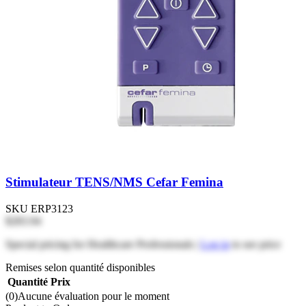
Stimulateur TENS/NMS Cefar Femina
SKU
ERP3123
$283.94
Special pricing for Healthcare Professionals |
Log in
to see price
Remises selon quantité disponibles
Quantité
Prix
(0)
Aucune évaluation pour le moment