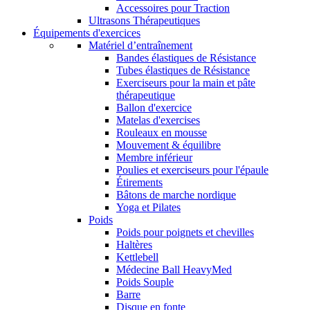
Accessoires pour Traction
Ultrasons Thérapeutiques
Équipements d'exercices
Matériel d’entraînement
Bandes élastiques de Résistance
Tubes élastiques de Résistance
Exerciseurs pour la main et pâte
thérapeutique
Ballon d'exercice
Matelas d'exercises
Rouleaux en mousse
Mouvement & équilibre
Membre inférieur
Poulies et exerciseurs pour l'épaule
Étirements
Bâtons de marche nordique
Yoga et Pilates
Poids
Poids pour poignets et chevilles
Haltères
Kettlebell
Médecine Ball HeavyMed
Poids Souple
Barre
Disque en fonte