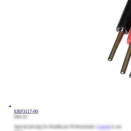
ERP3117-90
$46.20
Special pricing for Healthcare Professionals |
Log in
to see