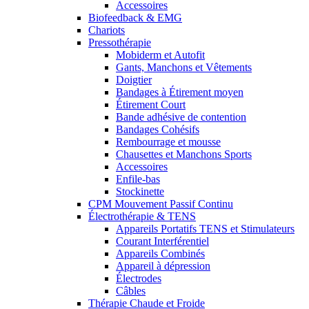
Accessoires
Biofeedback & EMG
Chariots
Pressothérapie
Mobiderm et Autofit
Gants, Manchons et Vêtements
Doigtier
Bandages à Étirement moyen
Étirement Court
Bande adhésive de contention
Bandages Cohésifs
Rembourrage et mousse
Chausettes et Manchons Sports
Accessoires
Enfile-bas
Stockinette
CPM Mouvement Passif Continu
Électrothérapie & TENS
Appareils Portatifs TENS et Stimulateurs
Courant Interférentiel
Appareils Combinés
Appareil à dépression
Électrodes
Câbles
Thérapie Chaude et Froide