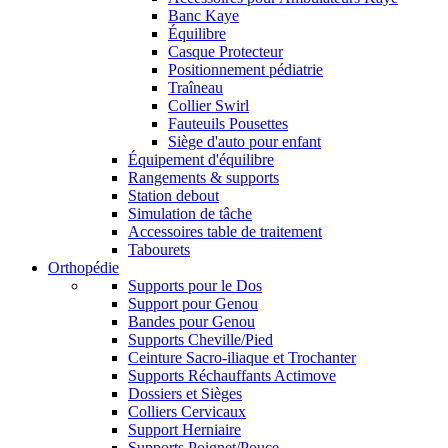
Banc Kaye
Équilibre
Casque Protecteur
Positionnement pédiatrie
Traîneau
Collier Swirl
Fauteuils Pousettes
Siège d'auto pour enfant
Équipement d'équilibre
Rangements & supports
Station debout
Simulation de tâche
Accessoires table de traitement
Tabourets
Orthopédie
Supports pour le Dos
Support pour Genou
Bandes pour Genou
Supports Cheville/Pied
Ceinture Sacro-iliaque et Trochanter
Supports Réchauffants Actimove
Dossiers et Sièges
Colliers Cervicaux
Support Herniaire
Supports Poignet/Pouce