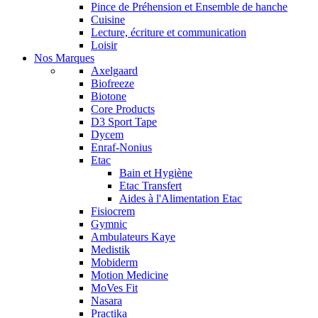
Pince de Préhension et Ensemble de hanche
Cuisine
Lecture, écriture et communication
Loisir
Nos Marques
Axelgaard
Biofreeze
Biotone
Core Products
D3 Sport Tape
Dycem
Enraf-Nonius
Etac
Bain et Hygiène
Etac Transfert
Aides à l'Alimentation Etac
Fisiocrem
Gymnic
Ambulateurs Kaye
Medistik
Mobiderm
Motion Medicine
MoVes Fit
Nasara
Practika