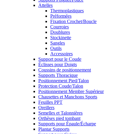
Attelles
Thermoplastiques
Préformées
Fixation Crochet/Boucle
Courroies
Doublures
Stockinette
Sangles
Outils
Accessoires
Support pour le Coude
Éclisses pour Doigts
Coussins de positionnement
Supports Thoracique
Positionnement Pied/Talon
Protection Coude/Talon
Positionnement Membre Supérieur
Chausettes et Manchons Sports
Feuilles PPT
Oreillers
Semelles et Talonnières
Orthèses pied tombant
Supports pour Épaule/Écharpe
Plantar Supports