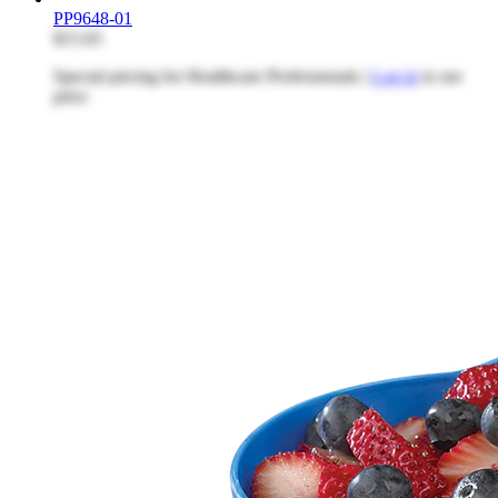
PP9648-01
$15.65
Special pricing for Healthcare Professionals |
Log in
to see
price