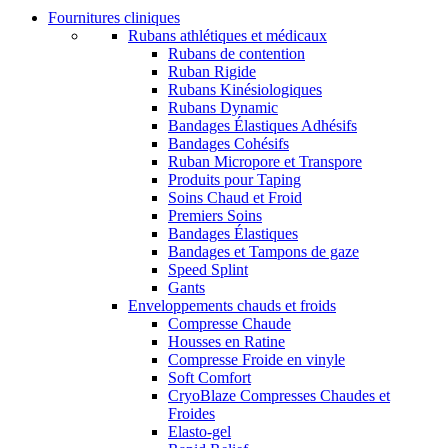
Fournitures cliniques
Rubans athlétiques et médicaux
Rubans de contention
Ruban Rigide
Rubans Kinésiologiques
Rubans Dynamic
Bandages Élastiques Adhésifs
Bandages Cohésifs
Ruban Micropore et Transpore
Produits pour Taping
Soins Chaud et Froid
Premiers Soins
Bandages Élastiques
Bandages et Tampons de gaze
Speed Splint
Gants
Enveloppements chauds et froids
Compresse Chaude
Housses en Ratine
Compresse Froide en vinyle
Soft Comfort
CryoBlaze Compresses Chaudes et
Froides
Elasto-gel