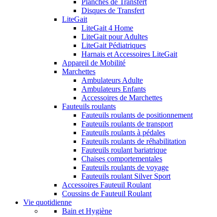
Planches de Transfert
Disques de Transfert
LiteGait
LiteGait 4 Home
LiteGait pour Adultes
LiteGait Pédiatriques
Harnais et Accessoires LiteGait
Appareil de Mobilité
Marchettes
Ambulateurs Adulte
Ambulateurs Enfants
Accessoires de Marchettes
Fauteuils roulants
Fauteuils roulants de positionnement
Fauteuils roulants de transport
Fauteuils roulants à pédales
Fauteuils roulants de réhabilitation
Fauteuils roulant bariatrique
Chaises comportementales
Fauteuils roulants de voyage
Fauteuils roulant Silver Sport
Accessoires Fauteuil Roulant
Coussins de Fauteuil Roulant
Vie quotidienne
Bain et Hygiène