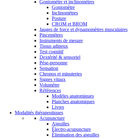
Goniomètre et inclinomètres
Goniomètre
Inclinomètres
Posture
CROM et BROM
Jauges de force et dynamomètres musculaires
Pincemètres
Instruments de mesure
Tissus adipeux
Test cognitif
Dextérité & sensoriel
Pèse-personne
Sensation
Chronos et minuteries
Signes vitaux
Volumètre
Références
Modèles anatomiques
Planches anatomiques
Livres
Modalités thérapeutiques
Acupuncture
Aiguilles
Électro-acupuncture
Élimination des aiguilles