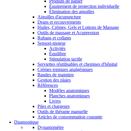
Produits de papier
Équipement de protection individuelle
Élimination des aiguilles
Aiguilles d'acupuncture
Draps et recouvrements
Huiles, Crèmes, Gels et Lotions de Massage
Outils de massage et Acupression
Rubans et collants
Sensori-moteur
Activités
Équilibre
Stimulation tactile
Serviettes réutilisables et chemises d'hôpital
Crèmes topiques analgésiques
Bandes de maintien
Gestion des plaies
Références
Modèles anatomiques
Planches anatomiques
Livres
Piles et chargeurs
Outils de thérapie manuelle
Articles de consommation courante
Diagnostique
Dynamomètre