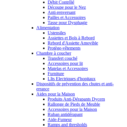
Débit Contrôlé
Découpe pour le Nez
Anti-renversant
Pailles et Accessoires
Tasse pour Dysphagie
Alimentation
Ustensiles
Assiettes et Bols à Rebord
Rebord d'Assiette Amovible
Protège-vêtements
Chambre à coucher
Transfert couché
Accessoires pour lit
Matelas et Accessoires
Furniture
LIts Electriques d'hopitaux
Dispositifs de prévention des chutes et anti-
errance
Aides pour la Maison
Produits Anti-Dérapants Dycem
Rallonge de Pieds de Meuble
Accessoires pour la Maison
Ruban antidérapant
Aide-Fumeur
Ramps and thresholds