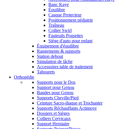
Banc Kaye
Équilibre
Casque Protecteur
Positionnement pédiatrie
Traîneau
Collier Swirl
Fauteuils Pousettes
Siège d'auto pour enfant
Équipement d'équilibre
Rangements & supports
Station debout
Simulation de tâche
Accessoires table de traitement
Tabourets
Orthopédie
Supports pour le Dos
Support pour Genou
Bandes pour Genou
Supports Cheville/Pied
Ceinture Sacro-iliaque et Trochanter
Supports Réchauffants Actimove
Dossiers et Sièges
Colliers Cervicaux
Support Herniaire
Supports Poignet/Pouce