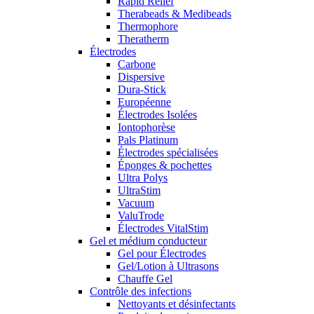
Rapid Relief
Therabeads & Medibeads
Thermophore
Theratherm
Électrodes
Carbone
Dispersive
Dura-Stick
Européenne
Électrodes Isolées
Iontophorèse
Pals Platinum
Électrodes spécialisées
Éponges & pochettes
Ultra Polys
UltraStim
Vacuum
ValuTrode
Électrodes VitalStim
Gel et médium conducteur
Gel pour Électrodes
Gel/Lotion à Ultrasons
Chauffe Gel
Contrôle des infections
Nettoyants et désinfectants