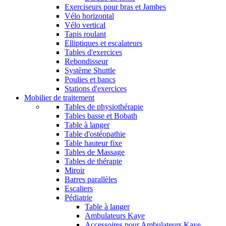
Exerciseurs pour bras et Jambes
Vélo horizontal
Vélo vertical
Tapis roulant
Elliptiques et escalateurs
Tables d'exercices
Rebondisseur
Système Shuttle
Poulies et bancs
Stations d'exercices
Mobilier de traitement
Tables de physiothérapie
Tables basse et Bobath
Table à langer
Table d'ostéopathie
Table hauteur fixe
Tables de Massage
Tables de thérapie
Miroir
Barres parallèles
Escaliers
Pédiatrie
Table à langer
Ambulateurs Kaye
Accessoires pour Ambulateurs Kaye