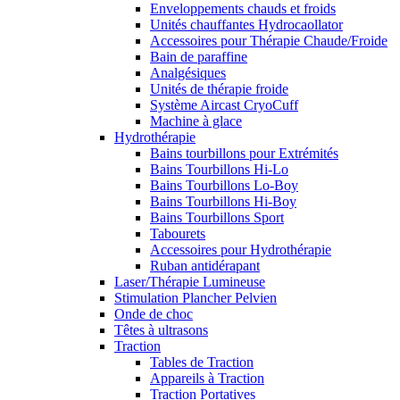
Enveloppements chauds et froids
Unités chauffantes Hydrocaollator
Accessoires pour Thérapie Chaude/Froide
Bain de paraffine
Analgésiques
Unités de thérapie froide
Système Aircast CryoCuff
Machine à glace
Hydrothérapie
Bains tourbillons pour Extrémités
Bains Tourbillons Hi-Lo
Bains Tourbillons Lo-Boy
Bains Tourbillons Hi-Boy
Bains Tourbillons Sport
Tabourets
Accessoires pour Hydrothérapie
Ruban antidérapant
Laser/Thérapie Lumineuse
Stimulation Plancher Pelvien
Onde de choc
Têtes à ultrasons
Traction
Tables de Traction
Appareils à Traction
Traction Portatives