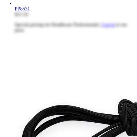
PP8531
$15.16
Special pricing for Healthcare Professionals |
Log in
to see
price