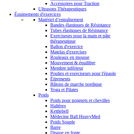
Accessoires pour Traction
Ultrasons Thérapeutiques
Équipements d'exercices
Matériel d’entraînement
Bandes élastiques de Résistance
Tubes élastiques de Résistance
Exerciseurs pour la main et pâte
thérapeutique
Ballon d'exercice
Matelas d'exercises
Rouleaux en mousse
Mouvement & équilibre
Membre inférieur
Poulies et exerciseurs pour l'épaule
Étirements
Bâtons de marche nordique
Yoga et Pilates
Poids
Poids pour poignets et chevilles
Haltères
Kettlebell
Médecine Ball HeavyMed
Poids Souple
Barre
Disque en fonte