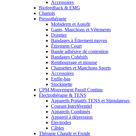
Accessoires
Biofeedback & EMG
Chariots
Pressothérapie
Mobiderm et Autofit
Gants, Manchons et Vêtements
Doigtier
Bandages à Étirement moyen
Étirement Court
Bande adhésive de contention
Bandages Cohésifs
Rembourrage et mousse
Chausettes et Manchons Sports
Accessoires
Enfile-bas
Stockinette
CPM Mouvement Passif Continu
Électrothérapie & TENS
Appareils Portatifs TENS et Stimulateurs
Courant Interférentiel
Appareils Combinés
Appareil à dépression
Électrodes
Câbles
Thérapie Chaude et Froide