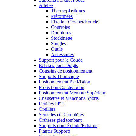
Attelles
Thermoplastiques
Préformées
Fixation Crochet/Boucle
Courroies
Doublures
Stockinette
Sangles
Outils
Accessoires
Support pour le Coude
Éclisses pour Doigts
Coussins de positionnement
Supports Thoracique
Positionnement Pied/Talon
Protection Coude/Talon
Positionnement Membre Supérieur
Chausettes et Manchons Sports
Feuilles PPT
Oreillers
Semelles et Talonnières
Orthèses pied tombant
Supports pour Épaule/Écharpe
Plantar Supports