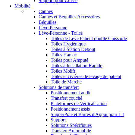
Support pour Cuisse
Mobilité
Cannes
Cannes et Béquilles Accessoires
Béquilles
Lève-Personne
Lève-Personne - Toiles
Toiles de Leve Patient double Cuissarde
Toiles Hygiénique
Toiles à Station Debout
Toiles Hamac
Toiles pour Amputé
Toiles à Installation Rapide
Toiles Molift
Toiles et civières de levage de patient
Toile de Marche
Solutions de transfert
Positionnement au lit
Transfert couché
Plateformes de Verticalisation
Positionnement assis
SupperPole et Barres d'Appui pour Lit
Support
Solutions Spécifiques
Transfert Automobile