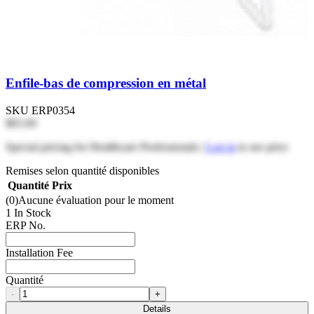
Enfile-bas de compression en métal
SKU
ERP0354
$65.60
Special pricing for Healthcare Professionals |
Log in
to see price
Remises selon quantité disponibles
Quantité
Prix
(0)
Aucune évaluation pour le moment
1 In Stock
ERP No.
Installation Fee
Quantité
-
+
Details