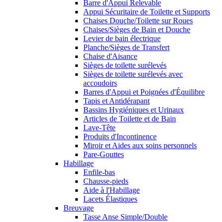
Barre d'Appui Relevable
Appui Sécuritaire de Toilette et Supports
Chaises Douche/Toilette sur Roues
Chaises/Sièges de Bain et Douche
Levier de bain électrique
Planche/Sièges de Transfert
Chaise d'Aisance
Sièges de toilette surélevés
Sièges de toilette surélevés avec
accoudoirs
Barres d'Appui et Poignées d'Équilibre
Tapis et Antidérapant
Bassins Hygiéniques et Urinaux
Articles de Toilette et de Bain
Lave-Tête
Produits d'Incontinence
Miroir et Aides aux soins personnels
Pare-Gouttes
Habillage
Enfile-bas
Chausse-pieds
Aide à l'Habillage
Lacets Élastiques
Breuvage
Tasse Anse Simple/Double