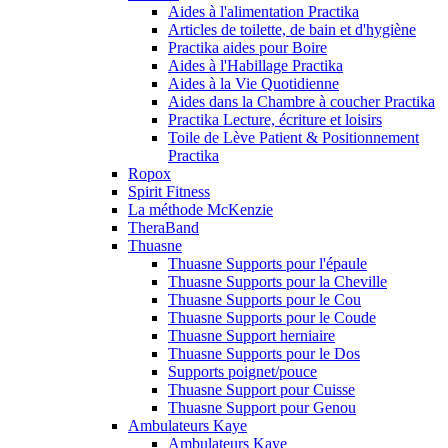
Aides à l'alimentation Practika
Articles de toilette, de bain et d'hygiène
Practika aides pour Boire
Aides à l'Habillage Practika
Aides à la Vie Quotidienne
Aides dans la Chambre à coucher Practika
Practika Lecture, écriture et loisirs
Toile de Lève Patient & Positionnement
Practika
Ropox
Spirit Fitness
La méthode McKenzie
TheraBand
Thuasne
Thuasne Supports pour l'épaule
Thuasne Supports pour la Cheville
Thuasne Supports pour le Cou
Thuasne Supports pour le Coude
Thuasne Support herniaire
Thuasne Supports pour le Dos
Supports poignet/pouce
Thuasne Support pour Cuisse
Thuasne Support pour Genou
Ambulateurs Kaye
Ambulateurs Kaye