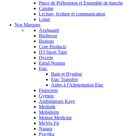
Pince de Préhension et Ensemble de hanche
Cuisine
Lecture, écriture et communication
Loisir
Nos Marques
Axelgaard
Biofreeze
Biotone
Core Products
D3 Sport Tape
Dycem
Enraf-Nonius
Etac
Bain et Hygiène
Etac Transfert
Aides à l'Alimentation Etac
Fisiocrem
Gymnic
Ambulateurs Kaye
Medistik
Mobiderm
Motion Medicine
MoVes Fit
Nasara
Practika