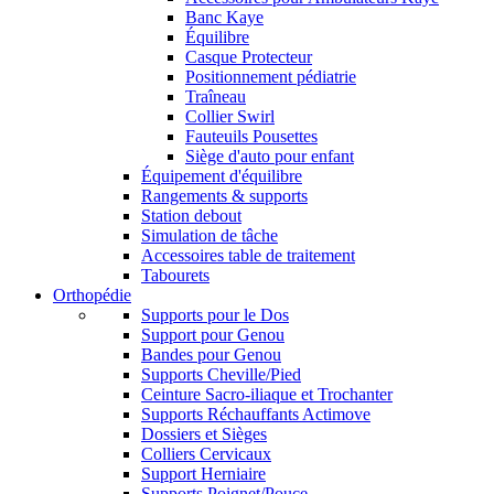
Banc Kaye
Équilibre
Casque Protecteur
Positionnement pédiatrie
Traîneau
Collier Swirl
Fauteuils Pousettes
Siège d'auto pour enfant
Équipement d'équilibre
Rangements & supports
Station debout
Simulation de tâche
Accessoires table de traitement
Tabourets
Orthopédie
Supports pour le Dos
Support pour Genou
Bandes pour Genou
Supports Cheville/Pied
Ceinture Sacro-iliaque et Trochanter
Supports Réchauffants Actimove
Dossiers et Sièges
Colliers Cervicaux
Support Herniaire
Supports Poignet/Pouce