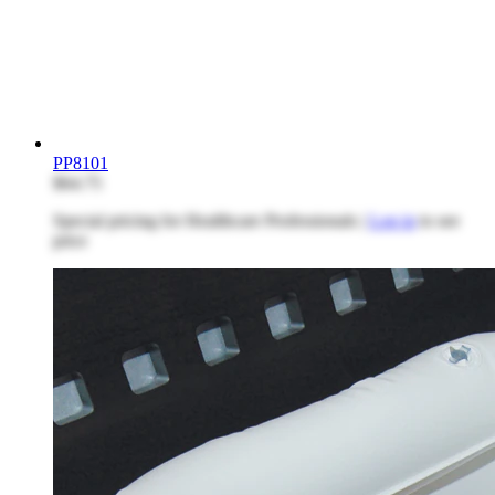
PP8101
$64.75
Special pricing for Healthcare Professionals |
Log in
to see
price