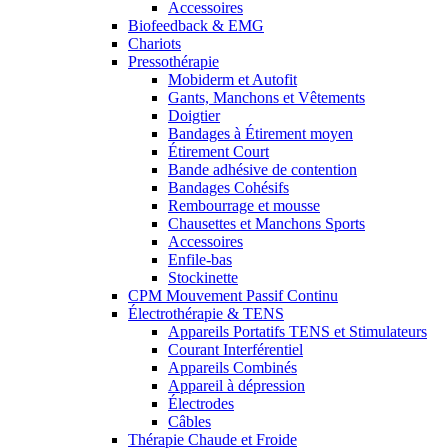
Accessoires
Biofeedback & EMG
Chariots
Pressothérapie
Mobiderm et Autofit
Gants, Manchons et Vêtements
Doigtier
Bandages à Étirement moyen
Étirement Court
Bande adhésive de contention
Bandages Cohésifs
Rembourrage et mousse
Chausettes et Manchons Sports
Accessoires
Enfile-bas
Stockinette
CPM Mouvement Passif Continu
Électrothérapie & TENS
Appareils Portatifs TENS et Stimulateurs
Courant Interférentiel
Appareils Combinés
Appareil à dépression
Électrodes
Câbles
Thérapie Chaude et Froide