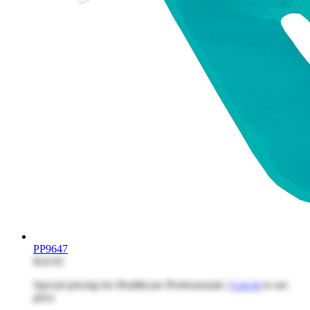
PP9647
$24.92
Special pricing for Healthcare Professionals |
Log in
to see
price