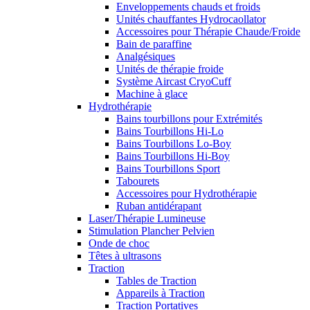
Enveloppements chauds et froids
Unités chauffantes Hydrocaollator
Accessoires pour Thérapie Chaude/Froide
Bain de paraffine
Analgésiques
Unités de thérapie froide
Système Aircast CryoCuff
Machine à glace
Hydrothérapie
Bains tourbillons pour Extrémités
Bains Tourbillons Hi-Lo
Bains Tourbillons Lo-Boy
Bains Tourbillons Hi-Boy
Bains Tourbillons Sport
Tabourets
Accessoires pour Hydrothérapie
Ruban antidérapant
Laser/Thérapie Lumineuse
Stimulation Plancher Pelvien
Onde de choc
Têtes à ultrasons
Traction
Tables de Traction
Appareils à Traction
Traction Portatives