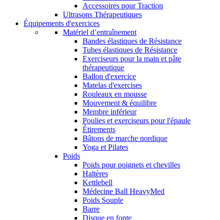
Accessoires pour Traction
Ultrasons Thérapeutiques
Équipements d'exercices
Matériel d’entraînement
Bandes élastiques de Résistance
Tubes élastiques de Résistance
Exerciseurs pour la main et pâte
thérapeutique
Ballon d'exercice
Matelas d'exercises
Rouleaux en mousse
Mouvement & équilibre
Membre inférieur
Poulies et exerciseurs pour l'épaule
Étirements
Bâtons de marche nordique
Yoga et Pilates
Poids
Poids pour poignets et chevilles
Haltères
Kettlebell
Médecine Ball HeavyMed
Poids Souple
Barre
Disque en fonte