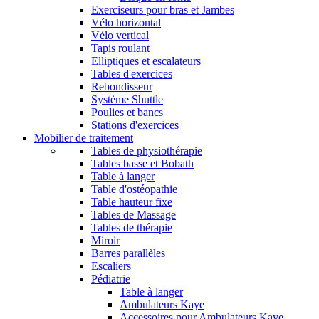
Exerciseurs pour bras et Jambes
Vélo horizontal
Vélo vertical
Tapis roulant
Elliptiques et escalateurs
Tables d'exercices
Rebondisseur
Système Shuttle
Poulies et bancs
Stations d'exercices
Mobilier de traitement
Tables de physiothérapie
Tables basse et Bobath
Table à langer
Table d'ostéopathie
Table hauteur fixe
Tables de Massage
Tables de thérapie
Miroir
Barres parallèles
Escaliers
Pédiatrie
Table à langer
Ambulateurs Kaye
Accessoires pour Ambulateurs Kaye