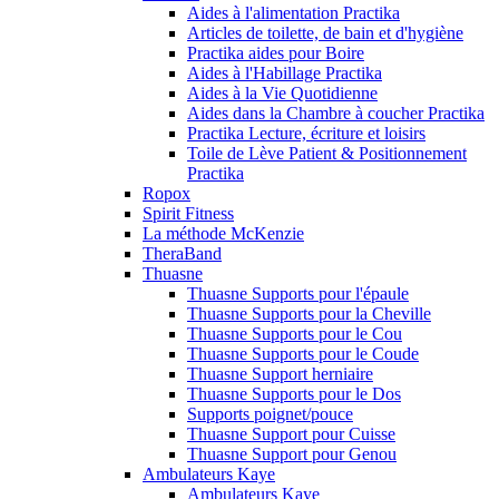
Aides à l'alimentation Practika
Articles de toilette, de bain et d'hygiène
Practika aides pour Boire
Aides à l'Habillage Practika
Aides à la Vie Quotidienne
Aides dans la Chambre à coucher Practika
Practika Lecture, écriture et loisirs
Toile de Lève Patient & Positionnement
Practika
Ropox
Spirit Fitness
La méthode McKenzie
TheraBand
Thuasne
Thuasne Supports pour l'épaule
Thuasne Supports pour la Cheville
Thuasne Supports pour le Cou
Thuasne Supports pour le Coude
Thuasne Support herniaire
Thuasne Supports pour le Dos
Supports poignet/pouce
Thuasne Support pour Cuisse
Thuasne Support pour Genou
Ambulateurs Kaye
Ambulateurs Kaye