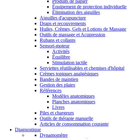
Produits de papier
Équipement de protection individuelle
Élimination des aiguilles
Aiguilles d'acupuncture
Draps et recouvrements
Huiles, Crèmes, Gels et Lotions de Massage
Outils de massage et Acupression
Rubans et collants
Sensori-moteur
Activités
Équilibre
Stimulation tactile
Serviettes réutilisables et chemises d'hôpital
Crèmes topiques analgésiques
Bandes de maintien
Gestion des plaies
Références
Modèles anatomiques
Planches anatomiques
Livres
Piles et chargeurs
Outils de thérapie manuelle
Articles de consommation courante
Diagnostique
Dynamomètre