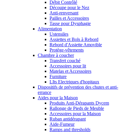
Débit Contrôlé
Découpe pour le Nez
Anti-renversant
Pailles et Accessoires
Tasse pour Dysphagie
Alimentation
Ustensiles
Assiettes et Bols à Rebord
Rebord d'Assiette Amovible
Protège-vêtements
Chambre à coucher
Transfert couché
Accessoires pour lit
Matelas et Accessoires
Furniture
LIts Electriques d'hopitaux
Dispositifs de prévention des chutes et anti-
errance
Aides pour la Maison
Produits Anti-Dérapants Dycem
Rallonge de Pieds de Meuble
Accessoires pour la Maison
Ruban antidérapant
Aide-Fumeur
Ramps and thresholds