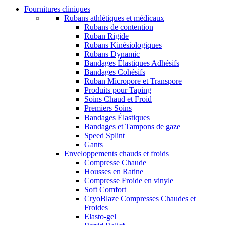
Fournitures cliniques
Rubans athlétiques et médicaux
Rubans de contention
Ruban Rigide
Rubans Kinésiologiques
Rubans Dynamic
Bandages Élastiques Adhésifs
Bandages Cohésifs
Ruban Micropore et Transpore
Produits pour Taping
Soins Chaud et Froid
Premiers Soins
Bandages Élastiques
Bandages et Tampons de gaze
Speed Splint
Gants
Enveloppements chauds et froids
Compresse Chaude
Housses en Ratine
Compresse Froide en vinyle
Soft Comfort
CryoBlaze Compresses Chaudes et
Froides
Elasto-gel