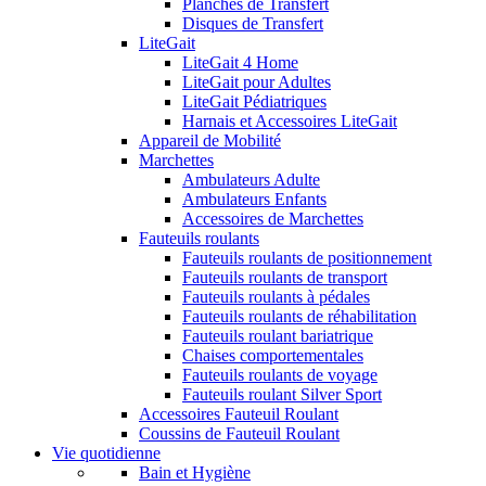
Planches de Transfert
Disques de Transfert
LiteGait
LiteGait 4 Home
LiteGait pour Adultes
LiteGait Pédiatriques
Harnais et Accessoires LiteGait
Appareil de Mobilité
Marchettes
Ambulateurs Adulte
Ambulateurs Enfants
Accessoires de Marchettes
Fauteuils roulants
Fauteuils roulants de positionnement
Fauteuils roulants de transport
Fauteuils roulants à pédales
Fauteuils roulants de réhabilitation
Fauteuils roulant bariatrique
Chaises comportementales
Fauteuils roulants de voyage
Fauteuils roulant Silver Sport
Accessoires Fauteuil Roulant
Coussins de Fauteuil Roulant
Vie quotidienne
Bain et Hygiène