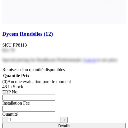
Dycem Rondelles (12)
SKU
PP8113
$11.79
Special pricing for Healthcare Professionals |
Log in
to see price
Remises selon quantité disponibles
Quantité
Prix
(0)
Aucune évaluation pour le moment
48 In Stock
ERP No.
Installation Fee
Quantité
-
+
Details