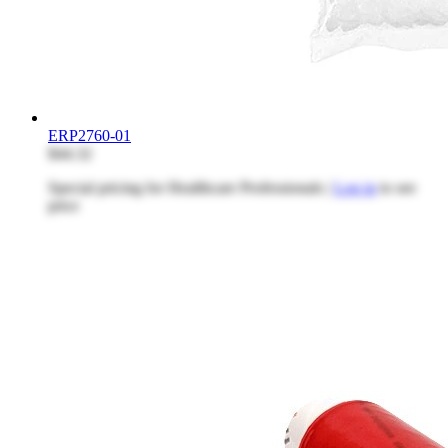
ERP2760-01
$44.32
Special pricing for Healthcare Professionals |
Log in
to see
price