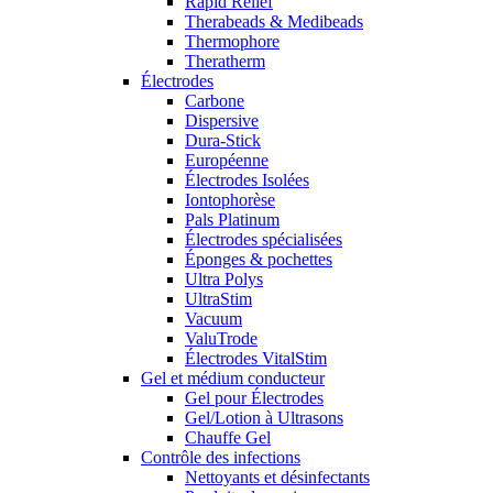
Rapid Relief
Therabeads & Medibeads
Thermophore
Theratherm
Électrodes
Carbone
Dispersive
Dura-Stick
Européenne
Électrodes Isolées
Iontophorèse
Pals Platinum
Électrodes spécialisées
Éponges & pochettes
Ultra Polys
UltraStim
Vacuum
ValuTrode
Électrodes VitalStim
Gel et médium conducteur
Gel pour Électrodes
Gel/Lotion à Ultrasons
Chauffe Gel
Contrôle des infections
Nettoyants et désinfectants