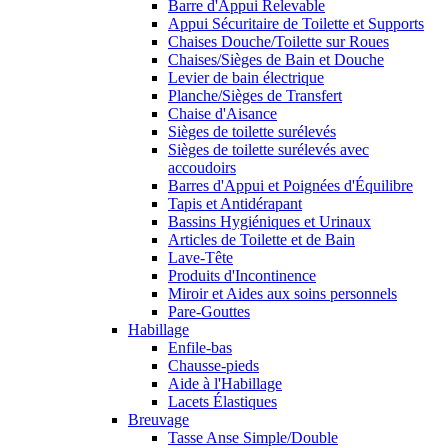
Barre d'Appui Relevable
Appui Sécuritaire de Toilette et Supports
Chaises Douche/Toilette sur Roues
Chaises/Sièges de Bain et Douche
Levier de bain électrique
Planche/Sièges de Transfert
Chaise d'Aisance
Sièges de toilette surélevés
Sièges de toilette surélevés avec
accoudoirs
Barres d'Appui et Poignées d'Équilibre
Tapis et Antidérapant
Bassins Hygiéniques et Urinaux
Articles de Toilette et de Bain
Lave-Tête
Produits d'Incontinence
Miroir et Aides aux soins personnels
Pare-Gouttes
Habillage
Enfile-bas
Chausse-pieds
Aide à l'Habillage
Lacets Élastiques
Breuvage
Tasse Anse Simple/Double