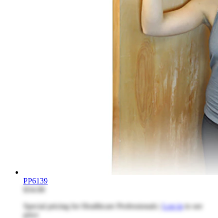
PP6139
$34.08
Special pricing for Healthcare Professionals |
Log in
to see
price