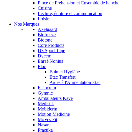
Pince de Préhension et Ensemble de hanche
Cuisine
Lecture, écriture et communication
Loisir
Nos Marques
Axelgaard
Biofreeze
Biotone
Core Products
D3 Sport Tape
Dycem
Enraf-Nonius
Etac
Bain et Hygiène
Etac Transfert
Aides à l'Alimentation Etac
Fisiocrem
Gymnic
Ambulateurs Kaye
Medistik
Mobiderm
Motion Medicine
MoVes Fit
Nasara
Practika