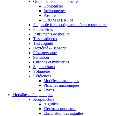
Goniomètre et inclinomètres
Goniomètre
Inclinomètres
Posture
CROM et BROM
Jauges de force et dynamomètres musculaires
Pincemètres
Instruments de mesure
Tissus adipeux
Test cognitif
Dextérité & sensoriel
Pèse-personne
Sensation
Chronos et minuteries
Signes vitaux
Volumètre
Références
Modèles anatomiques
Planches anatomiques
Livres
Modalités thérapeutiques
Acupuncture
Aiguilles
Électro-acupuncture
Élimination des aiguilles