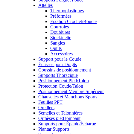
Attelles
Thermoplastiques
Préformées
Fixation Crochet/Boucle
Courroies
Doublures
Stockinette
Sangles
Outils
Accessoires
Support pour le Coude
Éclisses pour Doigts
Coussins de positionnement
Supports Thoracique
Positionnement Pied/Talon
Protection Coude/Talon
Positionnement Membre Supérieur
Chausettes et Manchons Sports
Feuilles PPT
Oreillers
Semelles et Talonnières
Orthèses pied tombant
Supports pour Épaule/Écharpe
Plantar Supports