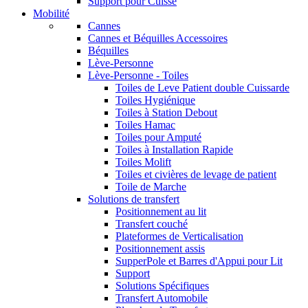
Support pour Cuisse
Mobilité
Cannes
Cannes et Béquilles Accessoires
Béquilles
Lève-Personne
Lève-Personne - Toiles
Toiles de Leve Patient double Cuissarde
Toiles Hygiénique
Toiles à Station Debout
Toiles Hamac
Toiles pour Amputé
Toiles à Installation Rapide
Toiles Molift
Toiles et civières de levage de patient
Toile de Marche
Solutions de transfert
Positionnement au lit
Transfert couché
Plateformes de Verticalisation
Positionnement assis
SupperPole et Barres d'Appui pour Lit
Support
Solutions Spécifiques
Transfert Automobile