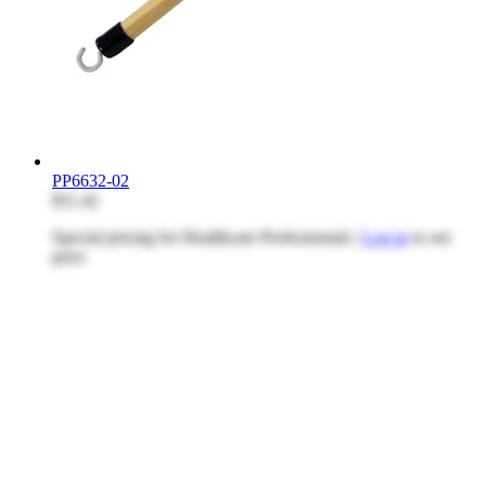
PP6632-02
$11.42
Special pricing for Healthcare Professionals |
Log in
to see
price