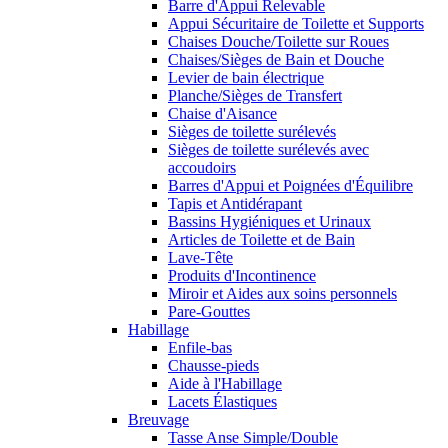
Barre d'Appui Relevable
Appui Sécuritaire de Toilette et Supports
Chaises Douche/Toilette sur Roues
Chaises/Sièges de Bain et Douche
Levier de bain électrique
Planche/Sièges de Transfert
Chaise d'Aisance
Sièges de toilette surélevés
Sièges de toilette surélevés avec
accoudoirs
Barres d'Appui et Poignées d'Équilibre
Tapis et Antidérapant
Bassins Hygiéniques et Urinaux
Articles de Toilette et de Bain
Lave-Tête
Produits d'Incontinence
Miroir et Aides aux soins personnels
Pare-Gouttes
Habillage
Enfile-bas
Chausse-pieds
Aide à l'Habillage
Lacets Élastiques
Breuvage
Tasse Anse Simple/Double