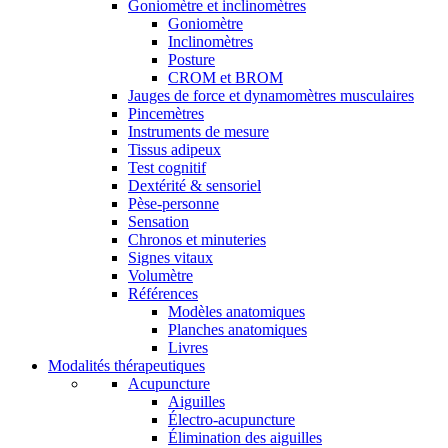
Goniomètre et inclinomètres
Goniomètre
Inclinomètres
Posture
CROM et BROM
Jauges de force et dynamomètres musculaires
Pincemètres
Instruments de mesure
Tissus adipeux
Test cognitif
Dextérité & sensoriel
Pèse-personne
Sensation
Chronos et minuteries
Signes vitaux
Volumètre
Références
Modèles anatomiques
Planches anatomiques
Livres
Modalités thérapeutiques
Acupuncture
Aiguilles
Électro-acupuncture
Élimination des aiguilles