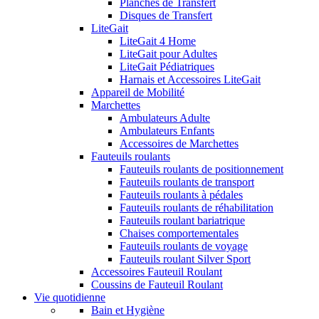
Planches de Transfert
Disques de Transfert
LiteGait
LiteGait 4 Home
LiteGait pour Adultes
LiteGait Pédiatriques
Harnais et Accessoires LiteGait
Appareil de Mobilité
Marchettes
Ambulateurs Adulte
Ambulateurs Enfants
Accessoires de Marchettes
Fauteuils roulants
Fauteuils roulants de positionnement
Fauteuils roulants de transport
Fauteuils roulants à pédales
Fauteuils roulants de réhabilitation
Fauteuils roulant bariatrique
Chaises comportementales
Fauteuils roulants de voyage
Fauteuils roulant Silver Sport
Accessoires Fauteuil Roulant
Coussins de Fauteuil Roulant
Vie quotidienne
Bain et Hygiène