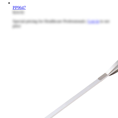
PP9647
$24.92
Special pricing for Healthcare Professionals |
Log in
to see
price