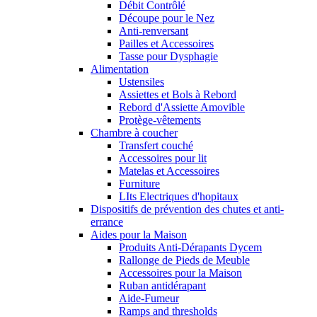
Débit Contrôlé
Découpe pour le Nez
Anti-renversant
Pailles et Accessoires
Tasse pour Dysphagie
Alimentation
Ustensiles
Assiettes et Bols à Rebord
Rebord d'Assiette Amovible
Protège-vêtements
Chambre à coucher
Transfert couché
Accessoires pour lit
Matelas et Accessoires
Furniture
LIts Electriques d'hopitaux
Dispositifs de prévention des chutes et anti-
errance
Aides pour la Maison
Produits Anti-Dérapants Dycem
Rallonge de Pieds de Meuble
Accessoires pour la Maison
Ruban antidérapant
Aide-Fumeur
Ramps and thresholds