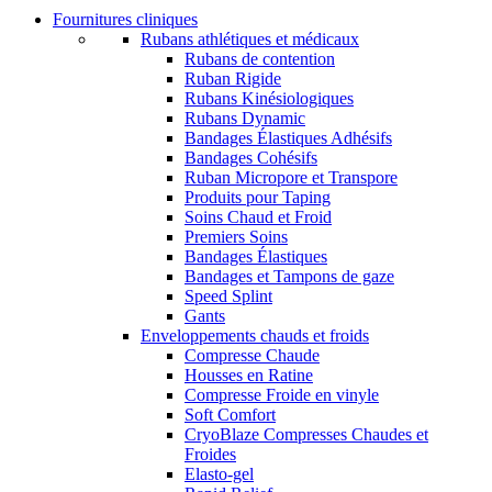
Fournitures cliniques
Rubans athlétiques et médicaux
Rubans de contention
Ruban Rigide
Rubans Kinésiologiques
Rubans Dynamic
Bandages Élastiques Adhésifs
Bandages Cohésifs
Ruban Micropore et Transpore
Produits pour Taping
Soins Chaud et Froid
Premiers Soins
Bandages Élastiques
Bandages et Tampons de gaze
Speed Splint
Gants
Enveloppements chauds et froids
Compresse Chaude
Housses en Ratine
Compresse Froide en vinyle
Soft Comfort
CryoBlaze Compresses Chaudes et
Froides
Elasto-gel