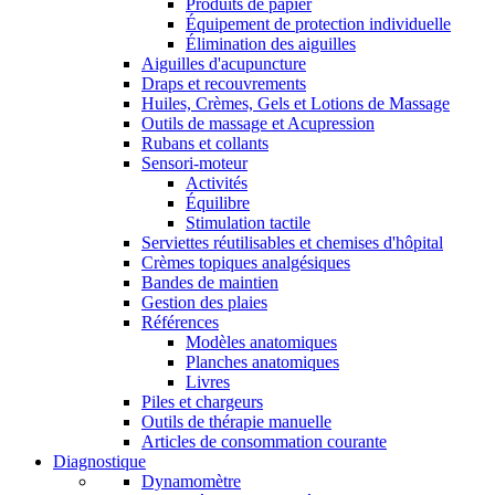
Produits de papier
Équipement de protection individuelle
Élimination des aiguilles
Aiguilles d'acupuncture
Draps et recouvrements
Huiles, Crèmes, Gels et Lotions de Massage
Outils de massage et Acupression
Rubans et collants
Sensori-moteur
Activités
Équilibre
Stimulation tactile
Serviettes réutilisables et chemises d'hôpital
Crèmes topiques analgésiques
Bandes de maintien
Gestion des plaies
Références
Modèles anatomiques
Planches anatomiques
Livres
Piles et chargeurs
Outils de thérapie manuelle
Articles de consommation courante
Diagnostique
Dynamomètre