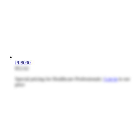
PP8090
$52.62
Special pricing for Healthcare Professionals |
Log in
to see
price