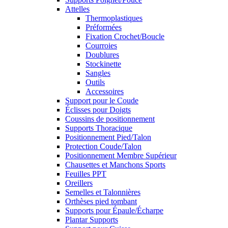
Attelles
Thermoplastiques
Préformées
Fixation Crochet/Boucle
Courroies
Doublures
Stockinette
Sangles
Outils
Accessoires
Support pour le Coude
Éclisses pour Doigts
Coussins de positionnement
Supports Thoracique
Positionnement Pied/Talon
Protection Coude/Talon
Positionnement Membre Supérieur
Chausettes et Manchons Sports
Feuilles PPT
Oreillers
Semelles et Talonnières
Orthèses pied tombant
Supports pour Épaule/Écharpe
Plantar Supports