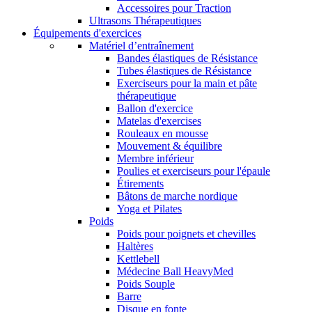
Accessoires pour Traction
Ultrasons Thérapeutiques
Équipements d'exercices
Matériel d’entraînement
Bandes élastiques de Résistance
Tubes élastiques de Résistance
Exerciseurs pour la main et pâte
thérapeutique
Ballon d'exercice
Matelas d'exercises
Rouleaux en mousse
Mouvement & équilibre
Membre inférieur
Poulies et exerciseurs pour l'épaule
Étirements
Bâtons de marche nordique
Yoga et Pilates
Poids
Poids pour poignets et chevilles
Haltères
Kettlebell
Médecine Ball HeavyMed
Poids Souple
Barre
Disque en fonte