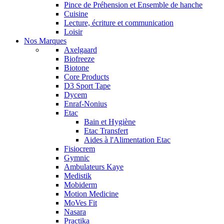
Pince de Préhension et Ensemble de hanche
Cuisine
Lecture, écriture et communication
Loisir
Nos Marques
Axelgaard
Biofreeze
Biotone
Core Products
D3 Sport Tape
Dycem
Enraf-Nonius
Etac
Bain et Hygiène
Etac Transfert
Aides à l'Alimentation Etac
Fisiocrem
Gymnic
Ambulateurs Kaye
Medistik
Mobiderm
Motion Medicine
MoVes Fit
Nasara
Practika