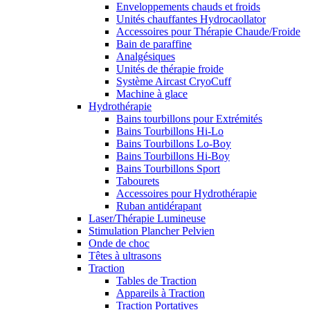
Enveloppements chauds et froids
Unités chauffantes Hydrocaollator
Accessoires pour Thérapie Chaude/Froide
Bain de paraffine
Analgésiques
Unités de thérapie froide
Système Aircast CryoCuff
Machine à glace
Hydrothérapie
Bains tourbillons pour Extrémités
Bains Tourbillons Hi-Lo
Bains Tourbillons Lo-Boy
Bains Tourbillons Hi-Boy
Bains Tourbillons Sport
Tabourets
Accessoires pour Hydrothérapie
Ruban antidérapant
Laser/Thérapie Lumineuse
Stimulation Plancher Pelvien
Onde de choc
Têtes à ultrasons
Traction
Tables de Traction
Appareils à Traction
Traction Portatives