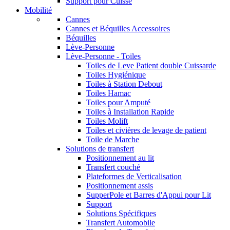
Support pour Cuisse
Mobilité
Cannes
Cannes et Béquilles Accessoires
Béquilles
Lève-Personne
Lève-Personne - Toiles
Toiles de Leve Patient double Cuissarde
Toiles Hygiénique
Toiles à Station Debout
Toiles Hamac
Toiles pour Amputé
Toiles à Installation Rapide
Toiles Molift
Toiles et civières de levage de patient
Toile de Marche
Solutions de transfert
Positionnement au lit
Transfert couché
Plateformes de Verticalisation
Positionnement assis
SupperPole et Barres d'Appui pour Lit
Support
Solutions Spécifiques
Transfert Automobile