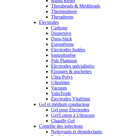
Rapid Relief
Therabeads & Medibeads
Thermophore
Theratherm
Électrodes
Carbone
Dispersive
Dura-Stick
Européenne
Électrodes Isolées
Iontophorèse
Pals Platinum
Électrodes spécialisées
Éponges & pochettes
Ultra Polys
UltraStim
Vacuum
ValuTrode
Électrodes VitalStim
Gel et médium conducteur
Gel pour Électrodes
Gel/Lotion à Ultrasons
Chauffe Gel
Contrôle des infections
Nettoyants et désinfectants