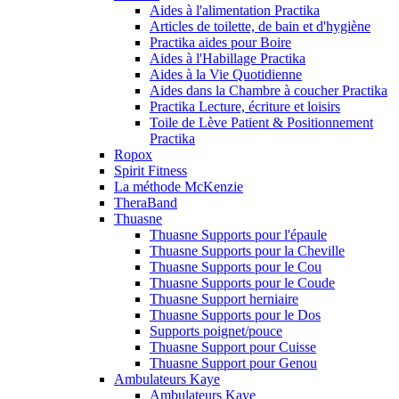
Aides à l'alimentation Practika
Articles de toilette, de bain et d'hygiène
Practika aides pour Boire
Aides à l'Habillage Practika
Aides à la Vie Quotidienne
Aides dans la Chambre à coucher Practika
Practika Lecture, écriture et loisirs
Toile de Lève Patient & Positionnement
Practika
Ropox
Spirit Fitness
La méthode McKenzie
TheraBand
Thuasne
Thuasne Supports pour l'épaule
Thuasne Supports pour la Cheville
Thuasne Supports pour le Cou
Thuasne Supports pour le Coude
Thuasne Support herniaire
Thuasne Supports pour le Dos
Supports poignet/pouce
Thuasne Support pour Cuisse
Thuasne Support pour Genou
Ambulateurs Kaye
Ambulateurs Kaye