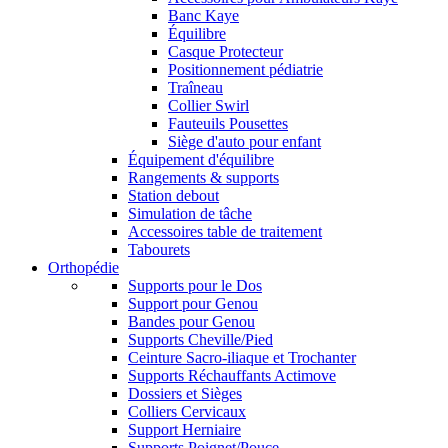
Banc Kaye
Équilibre
Casque Protecteur
Positionnement pédiatrie
Traîneau
Collier Swirl
Fauteuils Pousettes
Siège d'auto pour enfant
Équipement d'équilibre
Rangements & supports
Station debout
Simulation de tâche
Accessoires table de traitement
Tabourets
Orthopédie
Supports pour le Dos
Support pour Genou
Bandes pour Genou
Supports Cheville/Pied
Ceinture Sacro-iliaque et Trochanter
Supports Réchauffants Actimove
Dossiers et Sièges
Colliers Cervicaux
Support Herniaire
Supports Poignet/Pouce