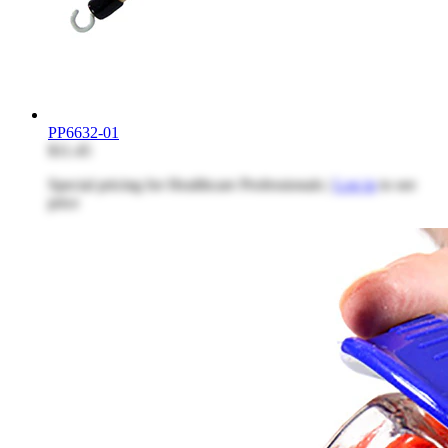
PP6632-01
$11.45
Special pricing for Healthcare Professionals |
Log in
to see
price