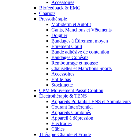
Accessoires
Biofeedback & EMG
Chariots
Pressothérapie
Mobiderm et Autofit
Gants, Manchons et Vêtements
Doigtier
Bandages à Étirement moyen
Étirement Court
Bande adhésive de contention
Bandages Cohésifs
Rembourrage et mousse
Chausettes et Manchons Sports
Accessoires
Enfile-bas
Stockinette
CPM Mouvement Passif Continu
Électrothérapie & TENS
Appareils Portatifs TENS et Stimulateurs
Courant Interférentiel
Appareils Combinés
Appareil à dépression
Électrodes
Câbles
Thérapie Chaude et Froide