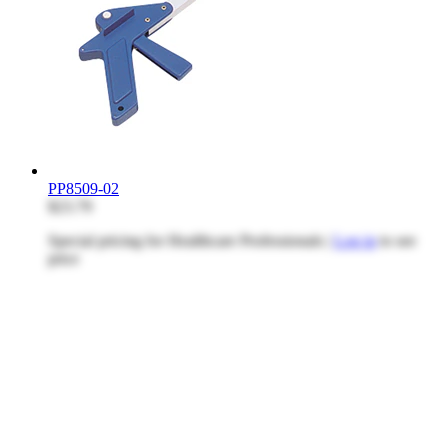
PP8509-02
$23.79
Special pricing for Healthcare Professionals |
Log in
to see
price