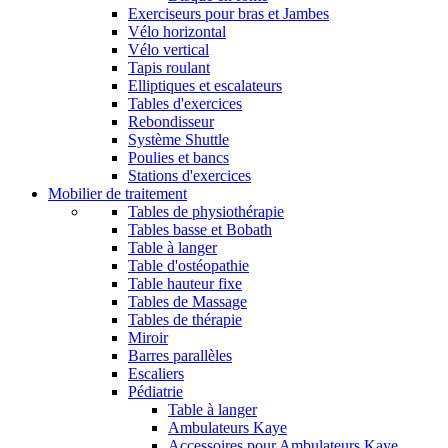
Exerciseurs pour bras et Jambes
Vélo horizontal
Vélo vertical
Tapis roulant
Elliptiques et escalateurs
Tables d'exercices
Rebondisseur
Système Shuttle
Poulies et bancs
Stations d'exercices
Mobilier de traitement
Tables de physiothérapie
Tables basse et Bobath
Table à langer
Table d'ostéopathie
Table hauteur fixe
Tables de Massage
Tables de thérapie
Miroir
Barres parallèles
Escaliers
Pédiatrie
Table à langer
Ambulateurs Kaye
Accessoires pour Ambulateurs Kaye