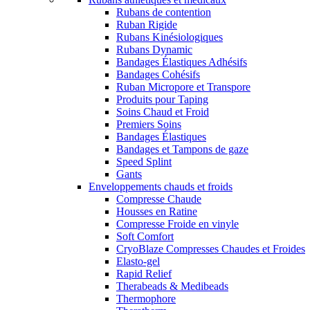
Rubans de contention
Ruban Rigide
Rubans Kinésiologiques
Rubans Dynamic
Bandages Élastiques Adhésifs
Bandages Cohésifs
Ruban Micropore et Transpore
Produits pour Taping
Soins Chaud et Froid
Premiers Soins
Bandages Élastiques
Bandages et Tampons de gaze
Speed Splint
Gants
Enveloppements chauds et froids
Compresse Chaude
Housses en Ratine
Compresse Froide en vinyle
Soft Comfort
CryoBlaze Compresses Chaudes et Froides
Elasto-gel
Rapid Relief
Therabeads & Medibeads
Thermophore