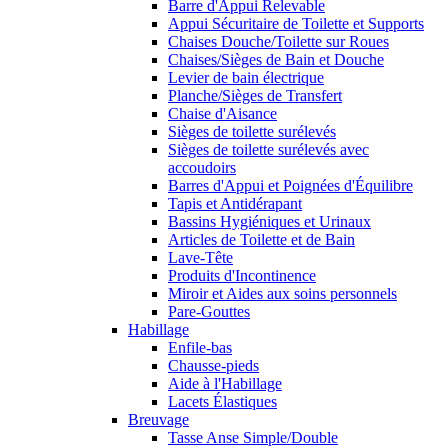
Barre d'Appui Relevable
Appui Sécuritaire de Toilette et Supports
Chaises Douche/Toilette sur Roues
Chaises/Sièges de Bain et Douche
Levier de bain électrique
Planche/Sièges de Transfert
Chaise d'Aisance
Sièges de toilette surélevés
Sièges de toilette surélevés avec
accoudoirs
Barres d'Appui et Poignées d'Équilibre
Tapis et Antidérapant
Bassins Hygiéniques et Urinaux
Articles de Toilette et de Bain
Lave-Tête
Produits d'Incontinence
Miroir et Aides aux soins personnels
Pare-Gouttes
Habillage
Enfile-bas
Chausse-pieds
Aide à l'Habillage
Lacets Élastiques
Breuvage
Tasse Anse Simple/Double