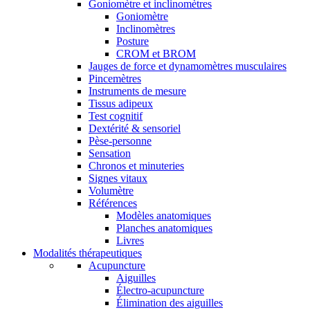
Goniomètre et inclinomètres
Goniomètre
Inclinomètres
Posture
CROM et BROM
Jauges de force et dynamomètres musculaires
Pincemètres
Instruments de mesure
Tissus adipeux
Test cognitif
Dextérité & sensoriel
Pèse-personne
Sensation
Chronos et minuteries
Signes vitaux
Volumètre
Références
Modèles anatomiques
Planches anatomiques
Livres
Modalités thérapeutiques
Acupuncture
Aiguilles
Électro-acupuncture
Élimination des aiguilles