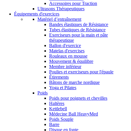
Accessoires pour Traction
Ultrasons Thérapeutiques
Équipements d'exercices
Matériel d’entraînement
Bandes élastiques de Résistance
Tubes élastiques de Résistance
Exerciseurs pour la main et pâte
thérapeutique
Ballon d'exercice
Matelas d'exercises
Rouleaux en mousse
Mouvement & équilibre
Membre inférieur
Poulies et exerciseurs pour l'épaule
Étirements
Bâtons de marche nordique
Yoga et Pilates
Poids
Poids pour poignets et chevilles
Haltères
Kettlebell
Médecine Ball HeavyMed
Poids Souple
Barre
Disque en fonte