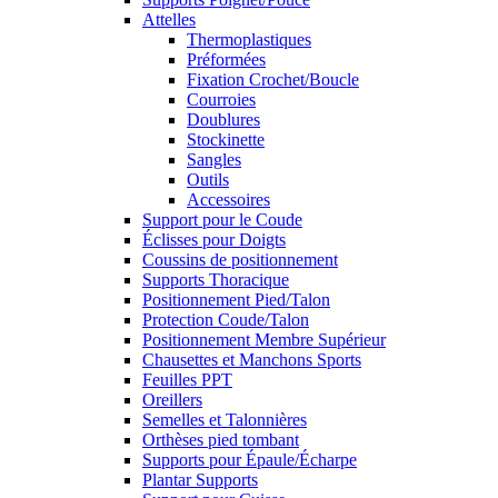
Attelles
Thermoplastiques
Préformées
Fixation Crochet/Boucle
Courroies
Doublures
Stockinette
Sangles
Outils
Accessoires
Support pour le Coude
Éclisses pour Doigts
Coussins de positionnement
Supports Thoracique
Positionnement Pied/Talon
Protection Coude/Talon
Positionnement Membre Supérieur
Chausettes et Manchons Sports
Feuilles PPT
Oreillers
Semelles et Talonnières
Orthèses pied tombant
Supports pour Épaule/Écharpe
Plantar Supports