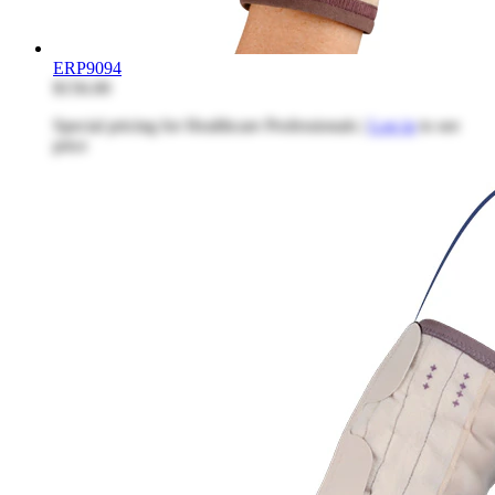
ERP9094
$156.00
Special pricing for Healthcare Professionals |
Log in
to see
price