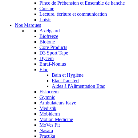
Pince de Préhension et Ensemble de hanche
Cuisine
Lecture, écriture et communication
Loisir
Nos Marques
Axelgaard
Biofreeze
Biotone
Core Products
D3 Sport Tape
Dycem
Enraf-Nonius
Etac
Bain et Hygiène
Etac Transfert
Aides à l'Alimentation Etac
Fisiocrem
Gymnic
Ambulateurs Kaye
Medistik
Mobiderm
Motion Medicine
MoVes Fit
Nasara
Practika