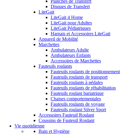
Planches de Transfert
Disques de Transfert
LiteGait
LiteGait 4 Home
LiteGait pour Adultes
LiteGait Pédiatriques
Harnais et Accessoires LiteGait
Appareil de Mobilité
Marchettes
Ambulateurs Adulte
Ambulateurs Enfants
Accessoires de Marchettes
Fauteuils roulants
Fauteuils roulants de positionnement
Fauteuils roulants de transport
Fauteuils roulants à pédales
Fauteuils roulants de réhabilitation
Fauteuils roulant bariatrique
Chaises comportementales
Fauteuils roulants de voyage
Fauteuils roulant Silver Sport
Accessoires Fauteuil Roulant
Coussins de Fauteuil Roulant
Vie quotidienne
Bain et Hygiène