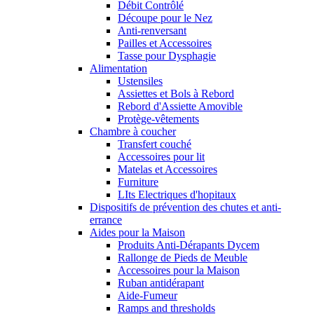
Débit Contrôlé
Découpe pour le Nez
Anti-renversant
Pailles et Accessoires
Tasse pour Dysphagie
Alimentation
Ustensiles
Assiettes et Bols à Rebord
Rebord d'Assiette Amovible
Protège-vêtements
Chambre à coucher
Transfert couché
Accessoires pour lit
Matelas et Accessoires
Furniture
LIts Electriques d'hopitaux
Dispositifs de prévention des chutes et anti-
errance
Aides pour la Maison
Produits Anti-Dérapants Dycem
Rallonge de Pieds de Meuble
Accessoires pour la Maison
Ruban antidérapant
Aide-Fumeur
Ramps and thresholds