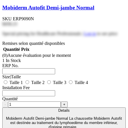
Mobiderm Autofit Demi-jambe Normal
SKU
ERP9090N
$458.23
Special pricing for Healthcare Professionals |
Log in
to see price
Remises selon quantité disponibles
Quantité
Prix
(0)
Aucune évaluation pour le moment
1 In Stock
ERP No.
Size|Taille
Taille 1
Taille 2
Taille 3
Taille 4
Installation Fee
Quantité
-
+
Details
Mobiderm Autofit Demi-jambe Normal La chaussette Mobiderm Autofit
est destinée au traitement du lymphoedème du membre inférieur,
d'origine primaire...