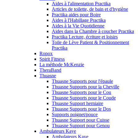
Aides à l'alimentation Practika
Articles de toilette, de bain et d'hygiène
Practika aides pour Boire
Aides à l'Habillage Practika
Aides à la Vie Quotidienne
Aides dans la Chambre à coucher Practika
Practika Lecture, écriture et loisirs
Toile de Lève Patient & Positionnement
Practika
Ropox
Spirit Fitness
La méthode McKenzie
TheraBand
Thuasne
Thuasne Supports pour l'épaule
Thuasne Supports pour la Cheville
Thuasne Supports pour le Cou
Thuasne Supports pour le Coude
Thuasne Support herniaire
Thuasne Supports pour le Dos
Supports poignet/pouce
Thuasne Support pour Cuisse
Thuasne Support pour Genou
Ambulateurs Kaye
Ambulateurs Kaye