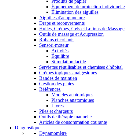
Produits de papier
Équipement de protection individuelle
Élimination des aiguilles
Aiguilles d'acupuncture
Draps et recouvrements
Huiles, Crèmes, Gels et Lotions de Massage
Outils de massage et Acupression
Rubans et collants
Sensori-moteur
Activités
Équilibre
Stimulation tactile
Serviettes réutilisables et chemises d'hôpital
Crèmes topiques analgésiques
Bandes de maintien
Gestion des plaies
Références
Modèles anatomiques
Planches anatomiques
Livres
Piles et chargeurs
Outils de thérapie manuelle
Articles de consommation courante
Diagnostique
Dynamomètre