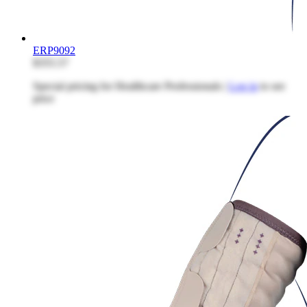
ERP9092
$355.57
Special pricing for Healthcare Professionals |
Log in
to see
price