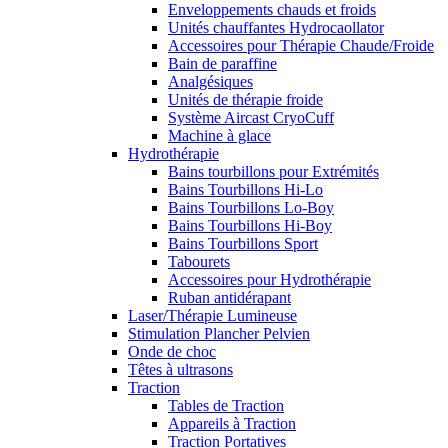
Enveloppements chauds et froids
Unités chauffantes Hydrocaollator
Accessoires pour Thérapie Chaude/Froide
Bain de paraffine
Analgésiques
Unités de thérapie froide
Système Aircast CryoCuff
Machine à glace
Hydrothérapie
Bains tourbillons pour Extrémités
Bains Tourbillons Hi-Lo
Bains Tourbillons Lo-Boy
Bains Tourbillons Hi-Boy
Bains Tourbillons Sport
Tabourets
Accessoires pour Hydrothérapie
Ruban antidérapant
Laser/Thérapie Lumineuse
Stimulation Plancher Pelvien
Onde de choc
Têtes à ultrasons
Traction
Tables de Traction
Appareils à Traction
Traction Portatives