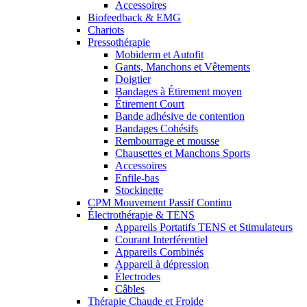
Accessoires
Biofeedback & EMG
Chariots
Pressothérapie
Mobiderm et Autofit
Gants, Manchons et Vêtements
Doigtier
Bandages à Étirement moyen
Étirement Court
Bande adhésive de contention
Bandages Cohésifs
Rembourrage et mousse
Chausettes et Manchons Sports
Accessoires
Enfile-bas
Stockinette
CPM Mouvement Passif Continu
Électrothérapie & TENS
Appareils Portatifs TENS et Stimulateurs
Courant Interférentiel
Appareils Combinés
Appareil à dépression
Électrodes
Câbles
Thérapie Chaude et Froide