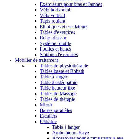
Exerciseurs pour bras et Jambes
Vélo horizontal
Vélo vertical
Tapis roulant
Elliptiques et escalateurs
Tables d'exercices
Rebondisseur
Système Shuttle
Poulies et bancs
Stations d'exercices
Mobilier de traitement
Tables de physiothérapie
Tables basse et Bobath
Table à langer
Table d'ostéopathie
Table hauteur fixe
Tables de Massage
Tables de thérapie
Miroir
Barres parallèles
Escaliers
Pédiatrie
Table à langer
Ambulateurs Kaye
Accessoires pour Ambulateurs Kaye