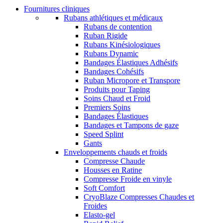
Fournitures cliniques
Rubans athlétiques et médicaux
Rubans de contention
Ruban Rigide
Rubans Kinésiologiques
Rubans Dynamic
Bandages Élastiques Adhésifs
Bandages Cohésifs
Ruban Micropore et Transpore
Produits pour Taping
Soins Chaud et Froid
Premiers Soins
Bandages Élastiques
Bandages et Tampons de gaze
Speed Splint
Gants
Enveloppements chauds et froids
Compresse Chaude
Housses en Ratine
Compresse Froide en vinyle
Soft Comfort
CryoBlaze Compresses Chaudes et
Froides
Elasto-gel