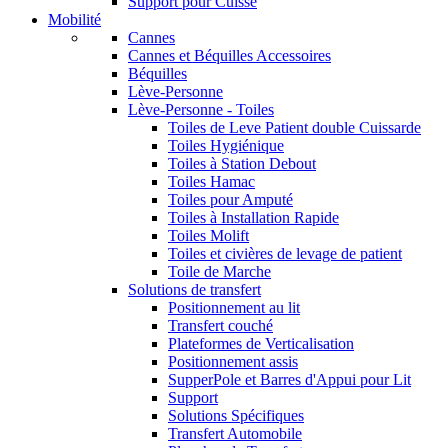
Support pour Cuisse
Mobilité
Cannes
Cannes et Béquilles Accessoires
Béquilles
Lève-Personne
Lève-Personne - Toiles
Toiles de Leve Patient double Cuissarde
Toiles Hygiénique
Toiles à Station Debout
Toiles Hamac
Toiles pour Amputé
Toiles à Installation Rapide
Toiles Molift
Toiles et civières de levage de patient
Toile de Marche
Solutions de transfert
Positionnement au lit
Transfert couché
Plateformes de Verticalisation
Positionnement assis
SupperPole et Barres d'Appui pour Lit
Support
Solutions Spécifiques
Transfert Automobile