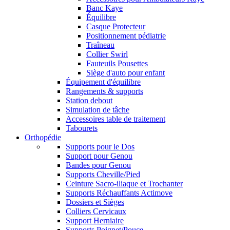
Banc Kaye
Équilibre
Casque Protecteur
Positionnement pédiatrie
Traîneau
Collier Swirl
Fauteuils Pousettes
Siège d'auto pour enfant
Équipement d'équilibre
Rangements & supports
Station debout
Simulation de tâche
Accessoires table de traitement
Tabourets
Orthopédie
Supports pour le Dos
Support pour Genou
Bandes pour Genou
Supports Cheville/Pied
Ceinture Sacro-iliaque et Trochanter
Supports Réchauffants Actimove
Dossiers et Sièges
Colliers Cervicaux
Support Herniaire
Supports Poignet/Pouce