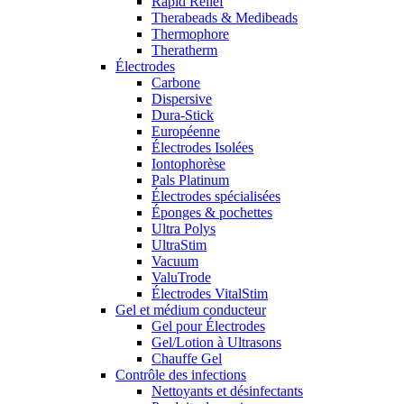
Rapid Relief
Therabeads & Medibeads
Thermophore
Theratherm
Électrodes
Carbone
Dispersive
Dura-Stick
Européenne
Électrodes Isolées
Iontophorèse
Pals Platinum
Électrodes spécialisées
Éponges & pochettes
Ultra Polys
UltraStim
Vacuum
ValuTrode
Électrodes VitalStim
Gel et médium conducteur
Gel pour Électrodes
Gel/Lotion à Ultrasons
Chauffe Gel
Contrôle des infections
Nettoyants et désinfectants