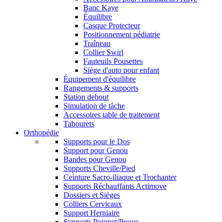
Banc Kaye
Équilibre
Casque Protecteur
Positionnement pédiatrie
Traîneau
Collier Swirl
Fauteuils Pousettes
Siège d'auto pour enfant
Équipement d'équilibre
Rangements & supports
Station debout
Simulation de tâche
Accessoires table de traitement
Tabourets
Orthopédie
Supports pour le Dos
Support pour Genou
Bandes pour Genou
Supports Cheville/Pied
Ceinture Sacro-iliaque et Trochanter
Supports Réchauffants Actimove
Dossiers et Sièges
Colliers Cervicaux
Support Herniaire
Supports Poignet/Pouce