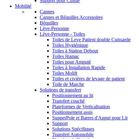
Support pour Cuisse
Mobilité
Cannes
Cannes et Béquilles Accessoires
Béquilles
Lève-Personne
Lève-Personne - Toiles
Toiles de Leve Patient double Cuissarde
Toiles Hygiénique
Toiles à Station Debout
Toiles Hamac
Toiles pour Amputé
Toiles à Installation Rapide
Toiles Molift
Toiles et civières de levage de patient
Toile de Marche
Solutions de transfert
Positionnement au lit
Transfert couché
Plateformes de Verticalisation
Positionnement assis
SupperPole et Barres d'Appui pour Lit
Support
Solutions Spécifiques
Transfert Automobile