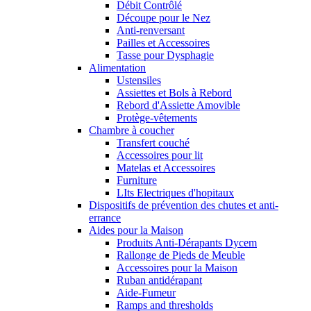
Débit Contrôlé
Découpe pour le Nez
Anti-renversant
Pailles et Accessoires
Tasse pour Dysphagie
Alimentation
Ustensiles
Assiettes et Bols à Rebord
Rebord d'Assiette Amovible
Protège-vêtements
Chambre à coucher
Transfert couché
Accessoires pour lit
Matelas et Accessoires
Furniture
LIts Electriques d'hopitaux
Dispositifs de prévention des chutes et anti-
errance
Aides pour la Maison
Produits Anti-Dérapants Dycem
Rallonge de Pieds de Meuble
Accessoires pour la Maison
Ruban antidérapant
Aide-Fumeur
Ramps and thresholds