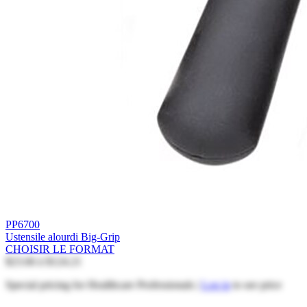
PP6700
Ustensile alourdi Big-Grip
CHOISIR LE FORMAT
$23.66
à
$124.21
Special pricing for Healthcare Professionals |
Log in
to see price