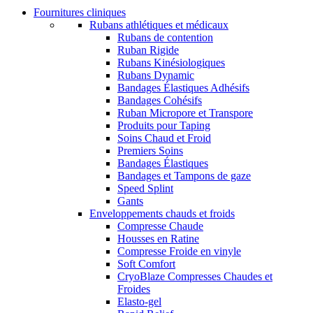
Fournitures cliniques
Rubans athlétiques et médicaux
Rubans de contention
Ruban Rigide
Rubans Kinésiologiques
Rubans Dynamic
Bandages Élastiques Adhésifs
Bandages Cohésifs
Ruban Micropore et Transpore
Produits pour Taping
Soins Chaud et Froid
Premiers Soins
Bandages Élastiques
Bandages et Tampons de gaze
Speed Splint
Gants
Enveloppements chauds et froids
Compresse Chaude
Housses en Ratine
Compresse Froide en vinyle
Soft Comfort
CryoBlaze Compresses Chaudes et
Froides
Elasto-gel