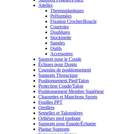
Attelles
Thermoplastiques
Préformées
Fixation Crochet/Boucle
Courroies
Doublures
Stockinette
Sangles
Outils
Accessoires
Support pour le Coude
Éclisses pour Doigts
Coussins de positionnement
Supports Thoracique
Positionnement Pied/Talon
Protection Coude/Talon
Positionnement Membre Supérieur
Chausettes et Manchons Sports
Feuilles PPT
Oreillers
Semelles et Talonnières
Orthèses pied tombant
Supports pour Épaule/Écharpe
Plantar Supports