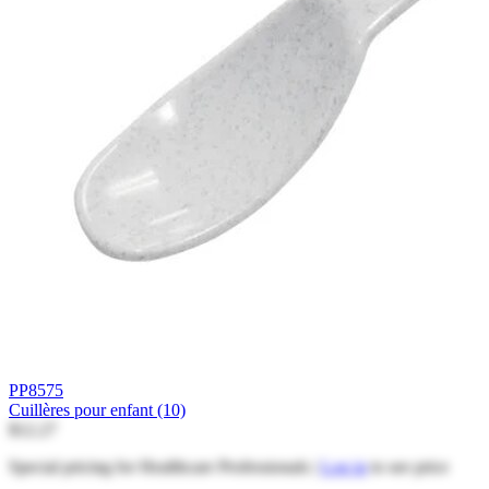
PP8575
Cuillères pour enfant (10)
$12.27
Special pricing for Healthcare Professionals |
Log in
to see price