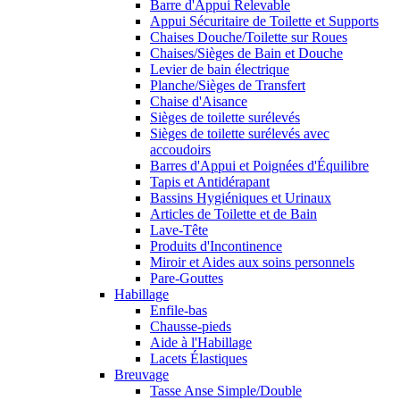
Barre d'Appui Relevable
Appui Sécuritaire de Toilette et Supports
Chaises Douche/Toilette sur Roues
Chaises/Sièges de Bain et Douche
Levier de bain électrique
Planche/Sièges de Transfert
Chaise d'Aisance
Sièges de toilette surélevés
Sièges de toilette surélevés avec
accoudoirs
Barres d'Appui et Poignées d'Équilibre
Tapis et Antidérapant
Bassins Hygiéniques et Urinaux
Articles de Toilette et de Bain
Lave-Tête
Produits d'Incontinence
Miroir et Aides aux soins personnels
Pare-Gouttes
Habillage
Enfile-bas
Chausse-pieds
Aide à l'Habillage
Lacets Élastiques
Breuvage
Tasse Anse Simple/Double