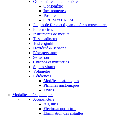
Goniomètre et inclinomètres
Goniomètre
Inclinomètres
Posture
CROM et BROM
Jauges de force et dynamomètres musculaires
Pincemètres
Instruments de mesure
Tissus adipeux
Test cognitif
Dextérité & sensoriel
Pèse-personne
Sensation
Chronos et minuteries
Signes vitaux
Volumètre
Références
Modèles anatomiques
Planches anatomiques
Livres
Modalités thérapeutiques
Acupuncture
Aiguilles
Électro-acupuncture
Élimination des aiguilles