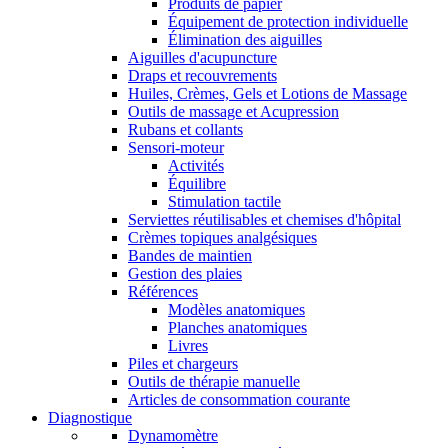
Produits de papier
Équipement de protection individuelle
Élimination des aiguilles
Aiguilles d'acupuncture
Draps et recouvrements
Huiles, Crèmes, Gels et Lotions de Massage
Outils de massage et Acupression
Rubans et collants
Sensori-moteur
Activités
Équilibre
Stimulation tactile
Serviettes réutilisables et chemises d'hôpital
Crèmes topiques analgésiques
Bandes de maintien
Gestion des plaies
Références
Modèles anatomiques
Planches anatomiques
Livres
Piles et chargeurs
Outils de thérapie manuelle
Articles de consommation courante
Diagnostique
Dynamomètre