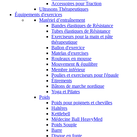
Accessoires pour Traction
Ultrasons Thérapeutiques
Équipements d'exercices
Matériel d’entraînement
Bandes élastiques de Résistance
Tubes élastiques de Résistance
Exerciseurs pour la main et pâte
thérapeutique
Ballon d'exercice
Matelas d'exercises
Rouleaux en mousse
Mouvement & équilibre
Membre inférieur
Poulies et exerciseurs pour l'épaule
Étirements
Bâtons de marche nordique
Yoga et Pilates
Poids
Poids pour poignets et chevilles
Haltères
Kettlebell
Médecine Ball HeavyMed
Poids Souple
Barre
Disque en fonte