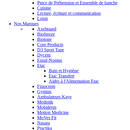
Pince de Préhension et Ensemble de hanche
Cuisine
Lecture, écriture et communication
Loisir
Nos Marques
Axelgaard
Biofreeze
Biotone
Core Products
D3 Sport Tape
Dycem
Enraf-Nonius
Etac
Bain et Hygiène
Etac Transfert
Aides à l'Alimentation Etac
Fisiocrem
Gymnic
Ambulateurs Kaye
Medistik
Mobiderm
Motion Medicine
MoVes Fit
Nasara
Practika