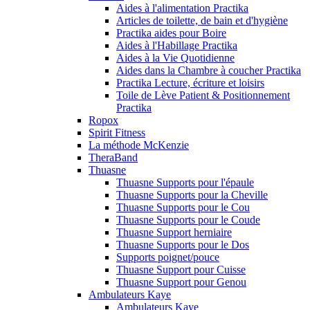
Aides à l'alimentation Practika
Articles de toilette, de bain et d'hygiène
Practika aides pour Boire
Aides à l'Habillage Practika
Aides à la Vie Quotidienne
Aides dans la Chambre à coucher Practika
Practika Lecture, écriture et loisirs
Toile de Lève Patient & Positionnement
Practika
Ropox
Spirit Fitness
La méthode McKenzie
TheraBand
Thuasne
Thuasne Supports pour l'épaule
Thuasne Supports pour la Cheville
Thuasne Supports pour le Cou
Thuasne Supports pour le Coude
Thuasne Support herniaire
Thuasne Supports pour le Dos
Supports poignet/pouce
Thuasne Support pour Cuisse
Thuasne Support pour Genou
Ambulateurs Kaye
Ambulateurs Kaye