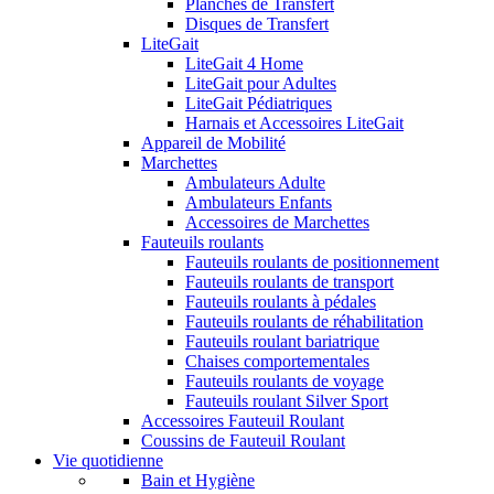
Planches de Transfert
Disques de Transfert
LiteGait
LiteGait 4 Home
LiteGait pour Adultes
LiteGait Pédiatriques
Harnais et Accessoires LiteGait
Appareil de Mobilité
Marchettes
Ambulateurs Adulte
Ambulateurs Enfants
Accessoires de Marchettes
Fauteuils roulants
Fauteuils roulants de positionnement
Fauteuils roulants de transport
Fauteuils roulants à pédales
Fauteuils roulants de réhabilitation
Fauteuils roulant bariatrique
Chaises comportementales
Fauteuils roulants de voyage
Fauteuils roulant Silver Sport
Accessoires Fauteuil Roulant
Coussins de Fauteuil Roulant
Vie quotidienne
Bain et Hygiène