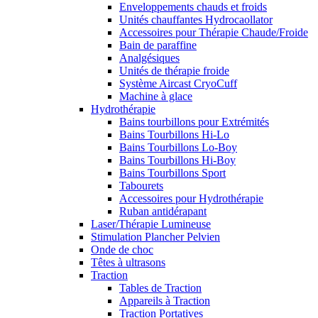
Enveloppements chauds et froids
Unités chauffantes Hydrocaollator
Accessoires pour Thérapie Chaude/Froide
Bain de paraffine
Analgésiques
Unités de thérapie froide
Système Aircast CryoCuff
Machine à glace
Hydrothérapie
Bains tourbillons pour Extrémités
Bains Tourbillons Hi-Lo
Bains Tourbillons Lo-Boy
Bains Tourbillons Hi-Boy
Bains Tourbillons Sport
Tabourets
Accessoires pour Hydrothérapie
Ruban antidérapant
Laser/Thérapie Lumineuse
Stimulation Plancher Pelvien
Onde de choc
Têtes à ultrasons
Traction
Tables de Traction
Appareils à Traction
Traction Portatives