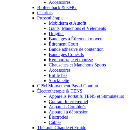
Accessoires
Biofeedback & EMG
Chariots
Pressothérapie
Mobiderm et Autofit
Gants, Manchons et Vêtements
Doigtier
Bandages à Étirement moyen
Étirement Court
Bande adhésive de contention
Bandages Cohésifs
Rembourrage et mousse
Chausettes et Manchons Sports
Accessoires
Enfile-bas
Stockinette
CPM Mouvement Passif Continu
Électrothérapie & TENS
Appareils Portatifs TENS et Stimulateurs
Courant Interférentiel
Appareils Combinés
Appareil à dépression
Électrodes
Câbles
Thérapie Chaude et Froide