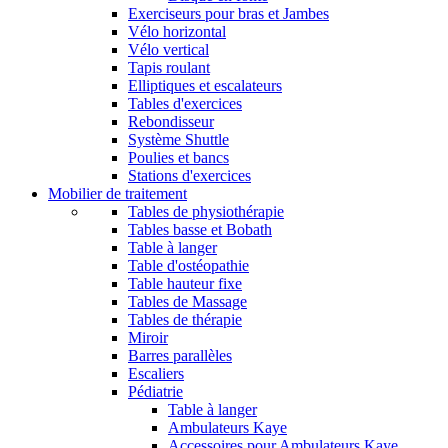
Exerciseurs pour bras et Jambes
Vélo horizontal
Vélo vertical
Tapis roulant
Elliptiques et escalateurs
Tables d'exercices
Rebondisseur
Système Shuttle
Poulies et bancs
Stations d'exercices
Mobilier de traitement
Tables de physiothérapie
Tables basse et Bobath
Table à langer
Table d'ostéopathie
Table hauteur fixe
Tables de Massage
Tables de thérapie
Miroir
Barres parallèles
Escaliers
Pédiatrie
Table à langer
Ambulateurs Kaye
Accessoires pour Ambulateurs Kaye