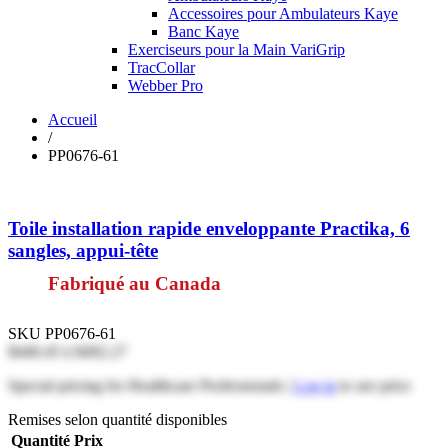
Accessoires pour Ambulateurs Kaye
Banc Kaye
Exerciseurs pour la Main VariGrip
TracCollar
Webber Pro
Accueil
/
PP0676-61
Toile installation rapide enveloppante Practika, 6
sangles, appui-tête
Fabriqué au Canada
SKU
PP0676-61
$440.45
à
$492.27
Special pricing for Healthcare Professionals |
Log in
to see price
Remises selon quantité disponibles
Quantité
Prix