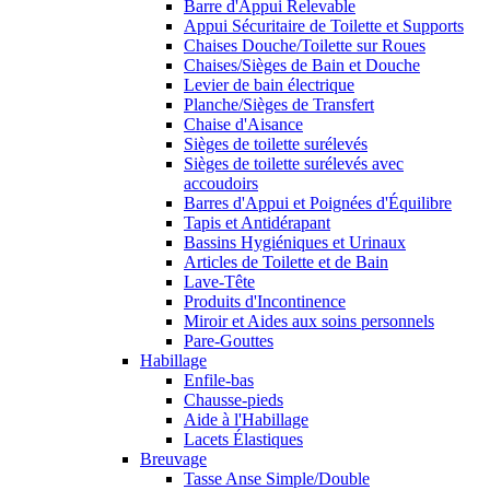
Barre d'Appui Relevable
Appui Sécuritaire de Toilette et Supports
Chaises Douche/Toilette sur Roues
Chaises/Sièges de Bain et Douche
Levier de bain électrique
Planche/Sièges de Transfert
Chaise d'Aisance
Sièges de toilette surélevés
Sièges de toilette surélevés avec
accoudoirs
Barres d'Appui et Poignées d'Équilibre
Tapis et Antidérapant
Bassins Hygiéniques et Urinaux
Articles de Toilette et de Bain
Lave-Tête
Produits d'Incontinence
Miroir et Aides aux soins personnels
Pare-Gouttes
Habillage
Enfile-bas
Chausse-pieds
Aide à l'Habillage
Lacets Élastiques
Breuvage
Tasse Anse Simple/Double