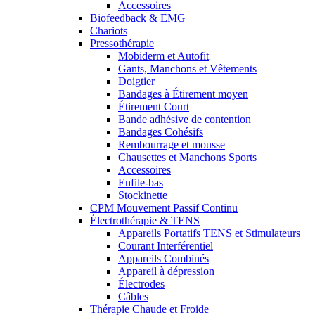
Accessoires
Biofeedback & EMG
Chariots
Pressothérapie
Mobiderm et Autofit
Gants, Manchons et Vêtements
Doigtier
Bandages à Étirement moyen
Étirement Court
Bande adhésive de contention
Bandages Cohésifs
Rembourrage et mousse
Chausettes et Manchons Sports
Accessoires
Enfile-bas
Stockinette
CPM Mouvement Passif Continu
Électrothérapie & TENS
Appareils Portatifs TENS et Stimulateurs
Courant Interférentiel
Appareils Combinés
Appareil à dépression
Électrodes
Câbles
Thérapie Chaude et Froide