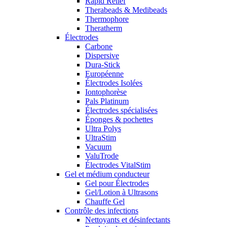
Rapid Relief
Therabeads & Medibeads
Thermophore
Theratherm
Électrodes
Carbone
Dispersive
Dura-Stick
Européenne
Électrodes Isolées
Iontophorèse
Pals Platinum
Électrodes spécialisées
Éponges & pochettes
Ultra Polys
UltraStim
Vacuum
ValuTrode
Électrodes VitalStim
Gel et médium conducteur
Gel pour Électrodes
Gel/Lotion à Ultrasons
Chauffe Gel
Contrôle des infections
Nettoyants et désinfectants