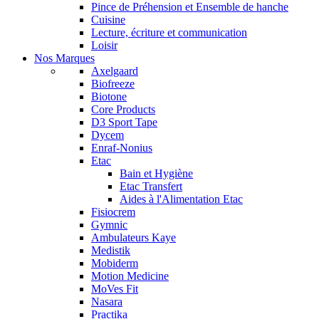
Pince de Préhension et Ensemble de hanche
Cuisine
Lecture, écriture et communication
Loisir
Nos Marques
Axelgaard
Biofreeze
Biotone
Core Products
D3 Sport Tape
Dycem
Enraf-Nonius
Etac
Bain et Hygiène
Etac Transfert
Aides à l'Alimentation Etac
Fisiocrem
Gymnic
Ambulateurs Kaye
Medistik
Mobiderm
Motion Medicine
MoVes Fit
Nasara
Practika