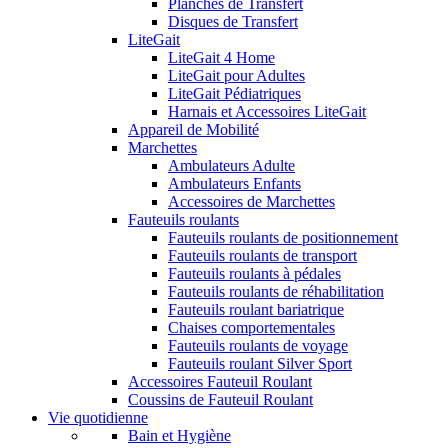
Planches de Transfert
Disques de Transfert
LiteGait
LiteGait 4 Home
LiteGait pour Adultes
LiteGait Pédiatriques
Harnais et Accessoires LiteGait
Appareil de Mobilité
Marchettes
Ambulateurs Adulte
Ambulateurs Enfants
Accessoires de Marchettes
Fauteuils roulants
Fauteuils roulants de positionnement
Fauteuils roulants de transport
Fauteuils roulants à pédales
Fauteuils roulants de réhabilitation
Fauteuils roulant bariatrique
Chaises comportementales
Fauteuils roulants de voyage
Fauteuils roulant Silver Sport
Accessoires Fauteuil Roulant
Coussins de Fauteuil Roulant
Vie quotidienne
Bain et Hygiène