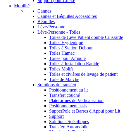
Support pour Cuisse
Mobilité
Cannes
Cannes et Béquilles Accessoires
Béquilles
Lève-Personne
Lève-Personne - Toiles
Toiles de Leve Patient double Cuissarde
Toiles Hygiénique
Toiles à Station Debout
Toiles Hamac
Toiles pour Amputé
Toiles à Installation Rapide
Toiles Molift
Toiles et civières de levage de patient
Toile de Marche
Solutions de transfert
Positionnement au lit
Transfert couché
Plateformes de Verticalisation
Positionnement assis
SupperPole et Barres d'Appui pour Lit
Support
Solutions Spécifiques
Transfert Automobile