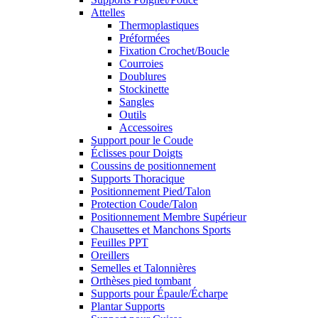
Attelles
Thermoplastiques
Préformées
Fixation Crochet/Boucle
Courroies
Doublures
Stockinette
Sangles
Outils
Accessoires
Support pour le Coude
Éclisses pour Doigts
Coussins de positionnement
Supports Thoracique
Positionnement Pied/Talon
Protection Coude/Talon
Positionnement Membre Supérieur
Chausettes et Manchons Sports
Feuilles PPT
Oreillers
Semelles et Talonnières
Orthèses pied tombant
Supports pour Épaule/Écharpe
Plantar Supports