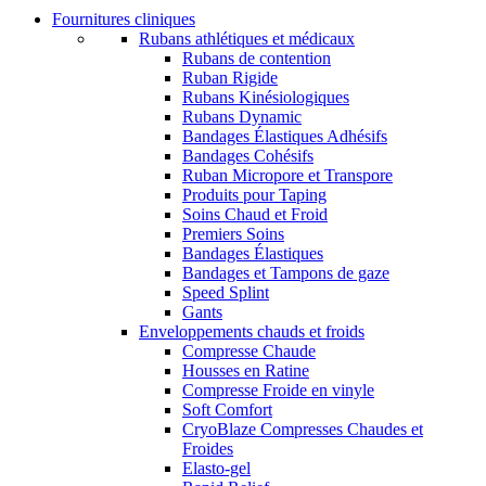
Fournitures cliniques
Rubans athlétiques et médicaux
Rubans de contention
Ruban Rigide
Rubans Kinésiologiques
Rubans Dynamic
Bandages Élastiques Adhésifs
Bandages Cohésifs
Ruban Micropore et Transpore
Produits pour Taping
Soins Chaud et Froid
Premiers Soins
Bandages Élastiques
Bandages et Tampons de gaze
Speed Splint
Gants
Enveloppements chauds et froids
Compresse Chaude
Housses en Ratine
Compresse Froide en vinyle
Soft Comfort
CryoBlaze Compresses Chaudes et
Froides
Elasto-gel