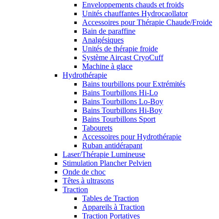
Enveloppements chauds et froids
Unités chauffantes Hydrocaollator
Accessoires pour Thérapie Chaude/Froide
Bain de paraffine
Analgésiques
Unités de thérapie froide
Système Aircast CryoCuff
Machine à glace
Hydrothérapie
Bains tourbillons pour Extrémités
Bains Tourbillons Hi-Lo
Bains Tourbillons Lo-Boy
Bains Tourbillons Hi-Boy
Bains Tourbillons Sport
Tabourets
Accessoires pour Hydrothérapie
Ruban antidérapant
Laser/Thérapie Lumineuse
Stimulation Plancher Pelvien
Onde de choc
Têtes à ultrasons
Traction
Tables de Traction
Appareils à Traction
Traction Portatives