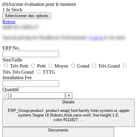
(0)
Aucune évaluation pour le moment
1 In Stock
Sélectionner des options
Retour
$440.45
à
$492.27
Special pricing for Healthcare Professionals |
Log in
to see price
ERP No.
Size|Taille
Très Petit
Petit
Moyen
Grand
Très Grand
Très Très Grand
TTTG
Installation Fee
Quantité
-
+
Details
.ERP_Group-product .product-wrap{ font-family:Inter,system-ui,-apple-
system,Segoe UI,Roboto,Arial,sans-serif; line-height:1.6;
color:#111827; ...
Documents