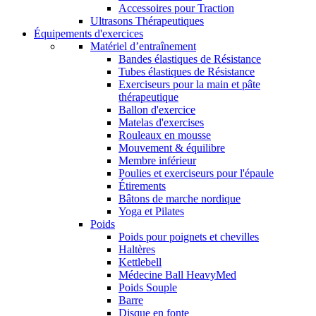
Accessoires pour Traction
Ultrasons Thérapeutiques
Équipements d'exercices
Matériel d’entraînement
Bandes élastiques de Résistance
Tubes élastiques de Résistance
Exerciseurs pour la main et pâte
thérapeutique
Ballon d'exercice
Matelas d'exercises
Rouleaux en mousse
Mouvement & équilibre
Membre inférieur
Poulies et exerciseurs pour l'épaule
Étirements
Bâtons de marche nordique
Yoga et Pilates
Poids
Poids pour poignets et chevilles
Haltères
Kettlebell
Médecine Ball HeavyMed
Poids Souple
Barre
Disque en fonte