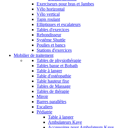
Exerciseurs pour bras et Jambes
Vélo horizontal
Vélo vertical
Tapis roulant
Elliptiques et escalateurs
Tables d'exercices
Rebondisseur
Système Shuttle
Poulies et bancs
Stations d'exercices
Mobilier de traitement
Tables de physiothérapie
Tables basse et Bobath
Table à langer
Table d'ostéopathie
Table hauteur fixe
Tables de Massage
Tables de thérapie
Miroir
Barres parallèles
Escaliers
Pédiatrie
Table à langer
Ambulateurs Kaye
Accessoires pour Ambulateurs Kaye