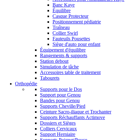
Banc Kaye
Équilibre
Casque Protecteur
Positionnement pédiatrie
Traîneau
Collier Swirl
Fauteuils Pousettes
Siège d'auto pour enfant
Équipement d'équilibre
Rangements & supports
Station debout
Simulation de tâche
Accessoires table de traitement
Tabourets
Orthopédie
Supports pour le Dos
Support pour Genou
Bandes pour Genou
Supports Cheville/Pied
Ceinture Sacro-iliaque et Trochanter
Supports Réchauffants Actimove
Dossiers et Sièges
Colliers Cervicaux
Support Herniaire
Supports Poignet/Pouce