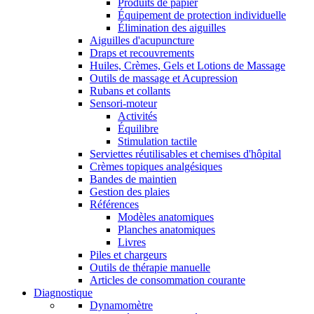
Produits de papier
Équipement de protection individuelle
Élimination des aiguilles
Aiguilles d'acupuncture
Draps et recouvrements
Huiles, Crèmes, Gels et Lotions de Massage
Outils de massage et Acupression
Rubans et collants
Sensori-moteur
Activités
Équilibre
Stimulation tactile
Serviettes réutilisables et chemises d'hôpital
Crèmes topiques analgésiques
Bandes de maintien
Gestion des plaies
Références
Modèles anatomiques
Planches anatomiques
Livres
Piles et chargeurs
Outils de thérapie manuelle
Articles de consommation courante
Diagnostique
Dynamomètre