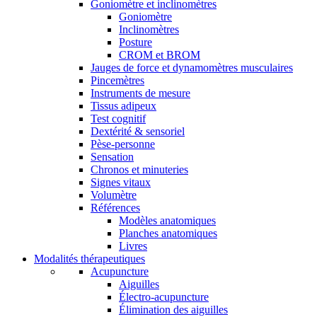
Goniomètre et inclinomètres
Goniomètre
Inclinomètres
Posture
CROM et BROM
Jauges de force et dynamomètres musculaires
Pincemètres
Instruments de mesure
Tissus adipeux
Test cognitif
Dextérité & sensoriel
Pèse-personne
Sensation
Chronos et minuteries
Signes vitaux
Volumètre
Références
Modèles anatomiques
Planches anatomiques
Livres
Modalités thérapeutiques
Acupuncture
Aiguilles
Électro-acupuncture
Élimination des aiguilles