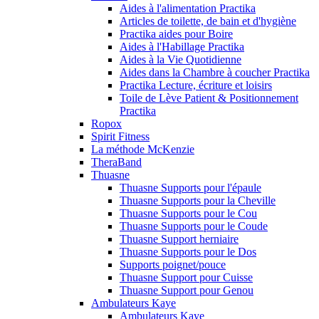
Aides à l'alimentation Practika
Articles de toilette, de bain et d'hygiène
Practika aides pour Boire
Aides à l'Habillage Practika
Aides à la Vie Quotidienne
Aides dans la Chambre à coucher Practika
Practika Lecture, écriture et loisirs
Toile de Lève Patient & Positionnement
Practika
Ropox
Spirit Fitness
La méthode McKenzie
TheraBand
Thuasne
Thuasne Supports pour l'épaule
Thuasne Supports pour la Cheville
Thuasne Supports pour le Cou
Thuasne Supports pour le Coude
Thuasne Support herniaire
Thuasne Supports pour le Dos
Supports poignet/pouce
Thuasne Support pour Cuisse
Thuasne Support pour Genou
Ambulateurs Kaye
Ambulateurs Kaye