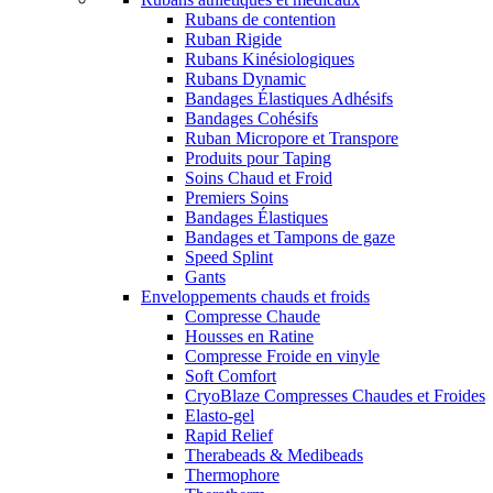
Rubans de contention
Ruban Rigide
Rubans Kinésiologiques
Rubans Dynamic
Bandages Élastiques Adhésifs
Bandages Cohésifs
Ruban Micropore et Transpore
Produits pour Taping
Soins Chaud et Froid
Premiers Soins
Bandages Élastiques
Bandages et Tampons de gaze
Speed Splint
Gants
Enveloppements chauds et froids
Compresse Chaude
Housses en Ratine
Compresse Froide en vinyle
Soft Comfort
CryoBlaze Compresses Chaudes et Froides
Elasto-gel
Rapid Relief
Therabeads & Medibeads
Thermophore