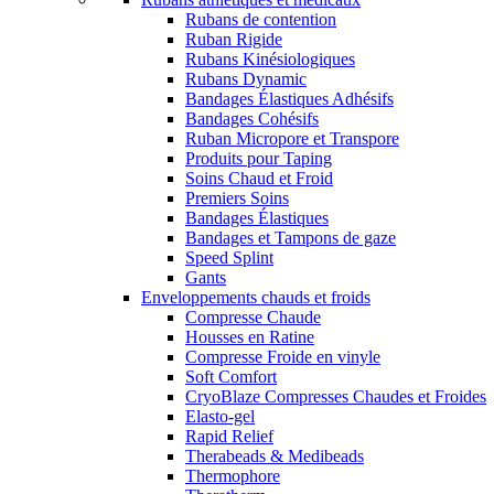
Rubans de contention
Ruban Rigide
Rubans Kinésiologiques
Rubans Dynamic
Bandages Élastiques Adhésifs
Bandages Cohésifs
Ruban Micropore et Transpore
Produits pour Taping
Soins Chaud et Froid
Premiers Soins
Bandages Élastiques
Bandages et Tampons de gaze
Speed Splint
Gants
Enveloppements chauds et froids
Compresse Chaude
Housses en Ratine
Compresse Froide en vinyle
Soft Comfort
CryoBlaze Compresses Chaudes et Froides
Elasto-gel
Rapid Relief
Therabeads & Medibeads
Thermophore