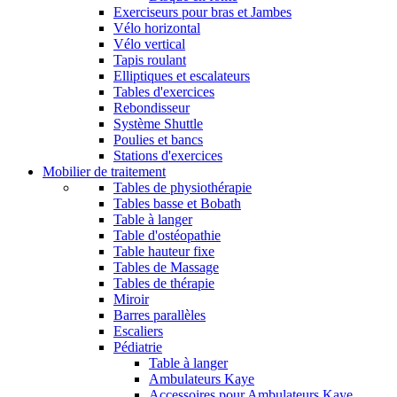
Exerciseurs pour bras et Jambes
Vélo horizontal
Vélo vertical
Tapis roulant
Elliptiques et escalateurs
Tables d'exercices
Rebondisseur
Système Shuttle
Poulies et bancs
Stations d'exercices
Mobilier de traitement
Tables de physiothérapie
Tables basse et Bobath
Table à langer
Table d'ostéopathie
Table hauteur fixe
Tables de Massage
Tables de thérapie
Miroir
Barres parallèles
Escaliers
Pédiatrie
Table à langer
Ambulateurs Kaye
Accessoires pour Ambulateurs Kaye