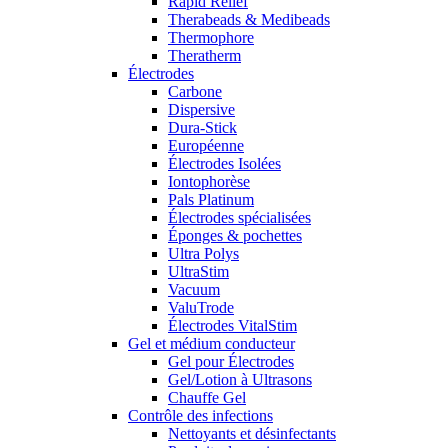
Rapid Relief
Therabeads & Medibeads
Thermophore
Theratherm
Électrodes
Carbone
Dispersive
Dura-Stick
Européenne
Électrodes Isolées
Iontophorèse
Pals Platinum
Électrodes spécialisées
Éponges & pochettes
Ultra Polys
UltraStim
Vacuum
ValuTrode
Électrodes VitalStim
Gel et médium conducteur
Gel pour Électrodes
Gel/Lotion à Ultrasons
Chauffe Gel
Contrôle des infections
Nettoyants et désinfectants