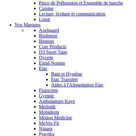
Pince de Préhension et Ensemble de hanche
Cuisine
Lecture, écriture et communication
Loisir
Nos Marques
Axelgaard
Biofreeze
Biotone
Core Products
D3 Sport Tape
Dycem
Enraf-Nonius
Etac
Bain et Hygiène
Etac Transfert
Aides à l'Alimentation Etac
Fisiocrem
Gymnic
Ambulateurs Kaye
Medistik
Mobiderm
Motion Medicine
MoVes Fit
Nasara
Practika