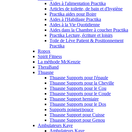
Aides à l'alimentation Practika
Articles de toilette, de bain et d'hygiène
Practika aides pour Boire
Aides à l'Habillage Practika
Aides à la Vie Quotidienne
Aides dans la Chambre à coucher Practika
Practika Lecture, écriture et loisirs
Toile de Lève Patient & Positionnement
Practika
Ropox
Spirit Fitness
La méthode McKenzie
TheraBand
Thuasne
Thuasne Supports pour l'épaule
Thuasne Supports pour la Cheville
Thuasne Supports pour le Cou
Thuasne Supports pour le Coude
Thuasne Support herniaire
Thuasne Supports pour le Dos
Supports poignet/pouce
Thuasne Support pour Cuisse
Thuasne Support pour Genou
Ambulateurs Kaye
Ambulateurs Kaye