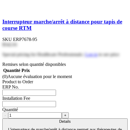
Interrupteur marche/arrêt à distance pour tapis de
course RTM
SKU
ERP7678-95
$542.01
Special pricing for Healthcare Professionals |
Log in
to see price
Remises selon quantité disponibles
Quantité
Prix
(0)
Aucune évaluation pour le moment
Product to Order
ERP No.
Installation Fee
Quantité
-
+
Details
L'interrupteur de marche/arrêt à distance permet aux thérapeutes de