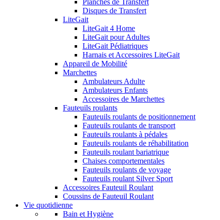
Planches de Transfert
Disques de Transfert
LiteGait
LiteGait 4 Home
LiteGait pour Adultes
LiteGait Pédiatriques
Harnais et Accessoires LiteGait
Appareil de Mobilité
Marchettes
Ambulateurs Adulte
Ambulateurs Enfants
Accessoires de Marchettes
Fauteuils roulants
Fauteuils roulants de positionnement
Fauteuils roulants de transport
Fauteuils roulants à pédales
Fauteuils roulants de réhabilitation
Fauteuils roulant bariatrique
Chaises comportementales
Fauteuils roulants de voyage
Fauteuils roulant Silver Sport
Accessoires Fauteuil Roulant
Coussins de Fauteuil Roulant
Vie quotidienne
Bain et Hygiène