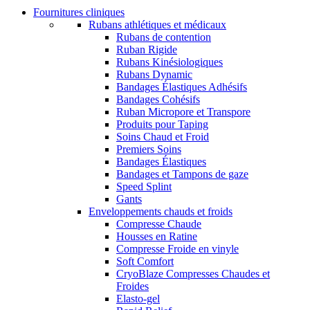
Fournitures cliniques
Rubans athlétiques et médicaux
Rubans de contention
Ruban Rigide
Rubans Kinésiologiques
Rubans Dynamic
Bandages Élastiques Adhésifs
Bandages Cohésifs
Ruban Micropore et Transpore
Produits pour Taping
Soins Chaud et Froid
Premiers Soins
Bandages Élastiques
Bandages et Tampons de gaze
Speed Splint
Gants
Enveloppements chauds et froids
Compresse Chaude
Housses en Ratine
Compresse Froide en vinyle
Soft Comfort
CryoBlaze Compresses Chaudes et
Froides
Elasto-gel