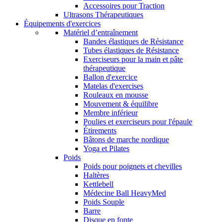
Accessoires pour Traction
Ultrasons Thérapeutiques
Équipements d'exercices
Matériel d’entraînement
Bandes élastiques de Résistance
Tubes élastiques de Résistance
Exerciseurs pour la main et pâte
thérapeutique
Ballon d'exercice
Matelas d'exercises
Rouleaux en mousse
Mouvement & équilibre
Membre inférieur
Poulies et exerciseurs pour l'épaule
Étirements
Bâtons de marche nordique
Yoga et Pilates
Poids
Poids pour poignets et chevilles
Haltères
Kettlebell
Médecine Ball HeavyMed
Poids Souple
Barre
Disque en fonte