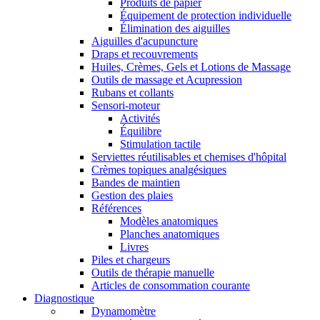
Produits de papier
Équipement de protection individuelle
Élimination des aiguilles
Aiguilles d'acupuncture
Draps et recouvrements
Huiles, Crèmes, Gels et Lotions de Massage
Outils de massage et Acupression
Rubans et collants
Sensori-moteur
Activités
Équilibre
Stimulation tactile
Serviettes réutilisables et chemises d'hôpital
Crèmes topiques analgésiques
Bandes de maintien
Gestion des plaies
Références
Modèles anatomiques
Planches anatomiques
Livres
Piles et chargeurs
Outils de thérapie manuelle
Articles de consommation courante
Diagnostique
Dynamomètre