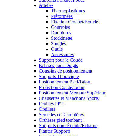
Attelles
Thermoplastiques
Préformées
Fixation Crochet/Boucle
Courroies
Doublures
Stockinette
Sangles
Outils
Accessoires
Support pour le Coude
Éclisses pour Doigts
Coussins de positionnement
Supports Thoracique
Positionnement Pied/Talon
Protection Coude/Talon
Positionnement Membre Supérieur
Chausettes et Manchons Sports
Feuilles PPT
Oreillers
Semelles et Talonnières
Orthèses pied tombant
Supports pour Épaule/Écharpe
Plantar Supports