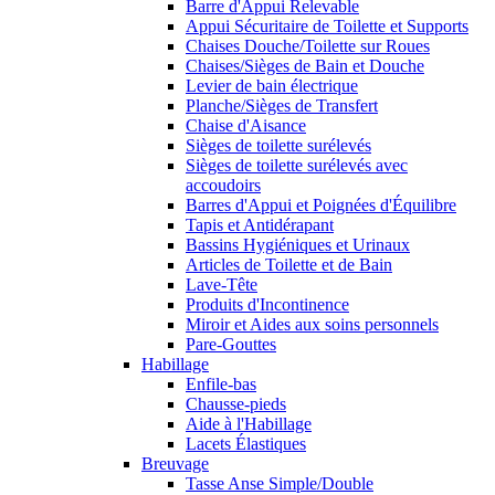
Barre d'Appui Relevable
Appui Sécuritaire de Toilette et Supports
Chaises Douche/Toilette sur Roues
Chaises/Sièges de Bain et Douche
Levier de bain électrique
Planche/Sièges de Transfert
Chaise d'Aisance
Sièges de toilette surélevés
Sièges de toilette surélevés avec
accoudoirs
Barres d'Appui et Poignées d'Équilibre
Tapis et Antidérapant
Bassins Hygiéniques et Urinaux
Articles de Toilette et de Bain
Lave-Tête
Produits d'Incontinence
Miroir et Aides aux soins personnels
Pare-Gouttes
Habillage
Enfile-bas
Chausse-pieds
Aide à l'Habillage
Lacets Élastiques
Breuvage
Tasse Anse Simple/Double