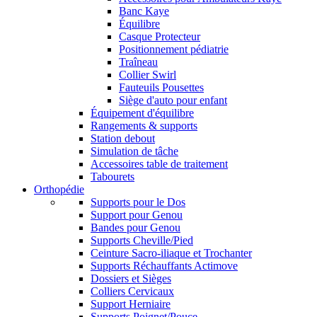
Banc Kaye
Équilibre
Casque Protecteur
Positionnement pédiatrie
Traîneau
Collier Swirl
Fauteuils Pousettes
Siège d'auto pour enfant
Équipement d'équilibre
Rangements & supports
Station debout
Simulation de tâche
Accessoires table de traitement
Tabourets
Orthopédie
Supports pour le Dos
Support pour Genou
Bandes pour Genou
Supports Cheville/Pied
Ceinture Sacro-iliaque et Trochanter
Supports Réchauffants Actimove
Dossiers et Sièges
Colliers Cervicaux
Support Herniaire
Supports Poignet/Pouce