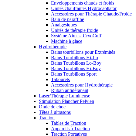
Enveloppements chauds et froids
Unités chauffantes Hydrocaollator
Accessoires pour Thérapie Chaude/Froide
Bain de paraffine
Analgésiques
Unités de thérapie froide
Système Aircast CryoCuff
Machine à glace
Hydrothérapie
Bains tourbillons pour Extrémités
Bains Tourbillons Hi-Lo
Bains Tourbillons Lo-Boy
Bains Tourbillons Hi-Boy
Bains Tourbillons Sport
Tabourets
Accessoires pour Hydrothérapie
Ruban antidérapant
Laser/Thérapie Lumineuse
Stimulation Plancher Pelvien
Onde de choc
Têtes à ultrasons
Traction
Tables de Traction
Appareils à Traction
Traction Portatives