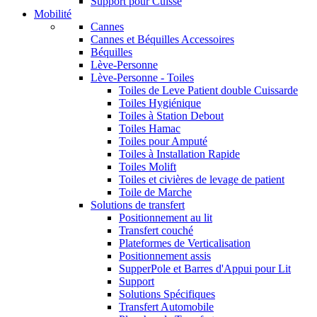
Support pour Cuisse
Mobilité
Cannes
Cannes et Béquilles Accessoires
Béquilles
Lève-Personne
Lève-Personne - Toiles
Toiles de Leve Patient double Cuissarde
Toiles Hygiénique
Toiles à Station Debout
Toiles Hamac
Toiles pour Amputé
Toiles à Installation Rapide
Toiles Molift
Toiles et civières de levage de patient
Toile de Marche
Solutions de transfert
Positionnement au lit
Transfert couché
Plateformes de Verticalisation
Positionnement assis
SupperPole et Barres d'Appui pour Lit
Support
Solutions Spécifiques
Transfert Automobile