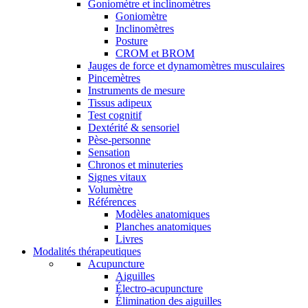
Goniomètre et inclinomètres
Goniomètre
Inclinomètres
Posture
CROM et BROM
Jauges de force et dynamomètres musculaires
Pincemètres
Instruments de mesure
Tissus adipeux
Test cognitif
Dextérité & sensoriel
Pèse-personne
Sensation
Chronos et minuteries
Signes vitaux
Volumètre
Références
Modèles anatomiques
Planches anatomiques
Livres
Modalités thérapeutiques
Acupuncture
Aiguilles
Électro-acupuncture
Élimination des aiguilles