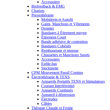
Accessoires
Biofeedback & EMG
Chariots
Pressothérapie
Mobiderm et Autofit
Gants, Manchons et Vêtements
Doigtier
Bandages à Étirement moyen
Étirement Court
Bande adhésive de contention
Bandages Cohésifs
Rembourrage et mousse
Chausettes et Manchons Sports
Accessoires
Enfile-bas
Stockinette
CPM Mouvement Passif Continu
Électrothérapie & TENS
Appareils Portatifs TENS et Stimulateurs
Courant Interférentiel
Appareils Combinés
Appareil à dépression
Électrodes
Câbles
Thérapie Chaude et Froide