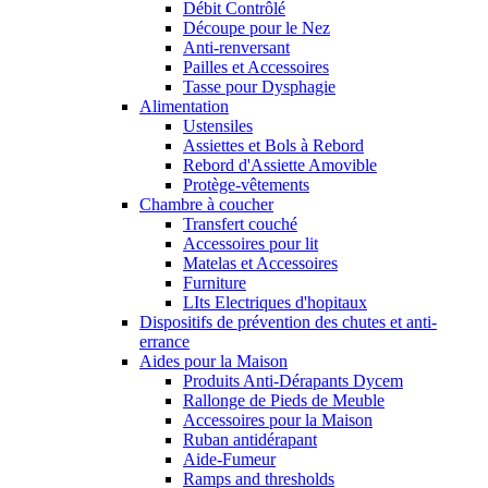
Débit Contrôlé
Découpe pour le Nez
Anti-renversant
Pailles et Accessoires
Tasse pour Dysphagie
Alimentation
Ustensiles
Assiettes et Bols à Rebord
Rebord d'Assiette Amovible
Protège-vêtements
Chambre à coucher
Transfert couché
Accessoires pour lit
Matelas et Accessoires
Furniture
LIts Electriques d'hopitaux
Dispositifs de prévention des chutes et anti-
errance
Aides pour la Maison
Produits Anti-Dérapants Dycem
Rallonge de Pieds de Meuble
Accessoires pour la Maison
Ruban antidérapant
Aide-Fumeur
Ramps and thresholds