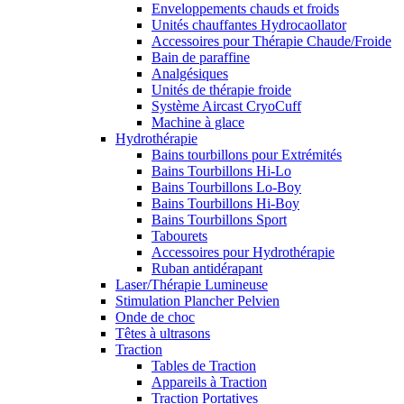
Enveloppements chauds et froids
Unités chauffantes Hydrocaollator
Accessoires pour Thérapie Chaude/Froide
Bain de paraffine
Analgésiques
Unités de thérapie froide
Système Aircast CryoCuff
Machine à glace
Hydrothérapie
Bains tourbillons pour Extrémités
Bains Tourbillons Hi-Lo
Bains Tourbillons Lo-Boy
Bains Tourbillons Hi-Boy
Bains Tourbillons Sport
Tabourets
Accessoires pour Hydrothérapie
Ruban antidérapant
Laser/Thérapie Lumineuse
Stimulation Plancher Pelvien
Onde de choc
Têtes à ultrasons
Traction
Tables de Traction
Appareils à Traction
Traction Portatives