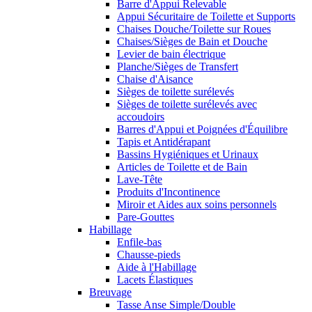
Barre d'Appui Relevable
Appui Sécuritaire de Toilette et Supports
Chaises Douche/Toilette sur Roues
Chaises/Sièges de Bain et Douche
Levier de bain électrique
Planche/Sièges de Transfert
Chaise d'Aisance
Sièges de toilette surélevés
Sièges de toilette surélevés avec
accoudoirs
Barres d'Appui et Poignées d'Équilibre
Tapis et Antidérapant
Bassins Hygiéniques et Urinaux
Articles de Toilette et de Bain
Lave-Tête
Produits d'Incontinence
Miroir et Aides aux soins personnels
Pare-Gouttes
Habillage
Enfile-bas
Chausse-pieds
Aide à l'Habillage
Lacets Élastiques
Breuvage
Tasse Anse Simple/Double