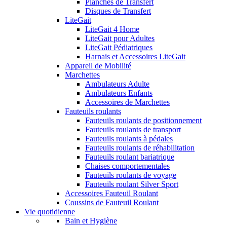
Planches de Transfert
Disques de Transfert
LiteGait
LiteGait 4 Home
LiteGait pour Adultes
LiteGait Pédiatriques
Harnais et Accessoires LiteGait
Appareil de Mobilité
Marchettes
Ambulateurs Adulte
Ambulateurs Enfants
Accessoires de Marchettes
Fauteuils roulants
Fauteuils roulants de positionnement
Fauteuils roulants de transport
Fauteuils roulants à pédales
Fauteuils roulants de réhabilitation
Fauteuils roulant bariatrique
Chaises comportementales
Fauteuils roulants de voyage
Fauteuils roulant Silver Sport
Accessoires Fauteuil Roulant
Coussins de Fauteuil Roulant
Vie quotidienne
Bain et Hygiène