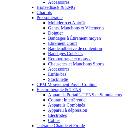
Accessoires
Biofeedback & EMG
Chariots
Pressothérapie
Mobiderm et Autofit
Gants, Manchons et Vêtements
Doigtier
Bandages à Étirement moyen
Étirement Court
Bande adhésive de contention
Bandages Cohésifs
Rembourrage et mousse
Chausettes et Manchons Sports
Accessoires
Enfile-bas
Stockinette
CPM Mouvement Passif Continu
Électrothérapie & TENS
Appareils Portatifs TENS et Stimulateurs
Courant Interférentiel
Appareils Combinés
Appareil à dépression
Électrodes
Câbles
Thérapie Chaude et Froide