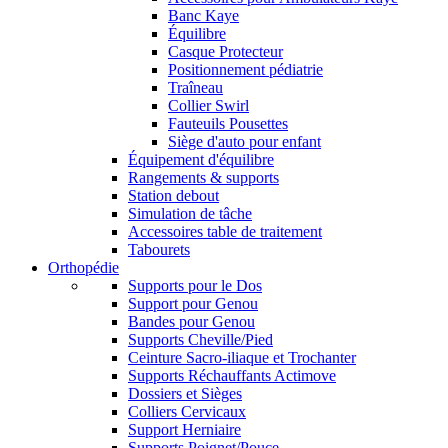
Banc Kaye
Équilibre
Casque Protecteur
Positionnement pédiatrie
Traîneau
Collier Swirl
Fauteuils Pousettes
Siège d'auto pour enfant
Équipement d'équilibre
Rangements & supports
Station debout
Simulation de tâche
Accessoires table de traitement
Tabourets
Orthopédie
Supports pour le Dos
Support pour Genou
Bandes pour Genou
Supports Cheville/Pied
Ceinture Sacro-iliaque et Trochanter
Supports Réchauffants Actimove
Dossiers et Sièges
Colliers Cervicaux
Support Herniaire
Supports Poignet/Pouce