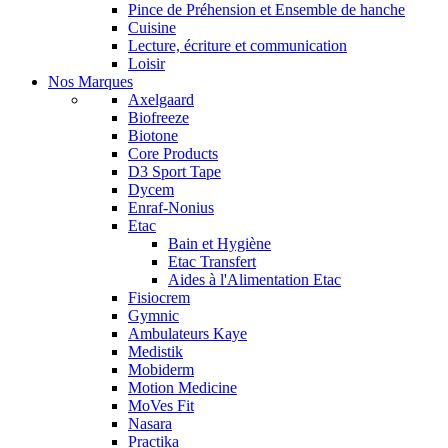
Pince de Préhension et Ensemble de hanche
Cuisine
Lecture, écriture et communication
Loisir
Nos Marques
Axelgaard
Biofreeze
Biotone
Core Products
D3 Sport Tape
Dycem
Enraf-Nonius
Etac
Bain et Hygiène
Etac Transfert
Aides à l'Alimentation Etac
Fisiocrem
Gymnic
Ambulateurs Kaye
Medistik
Mobiderm
Motion Medicine
MoVes Fit
Nasara
Practika