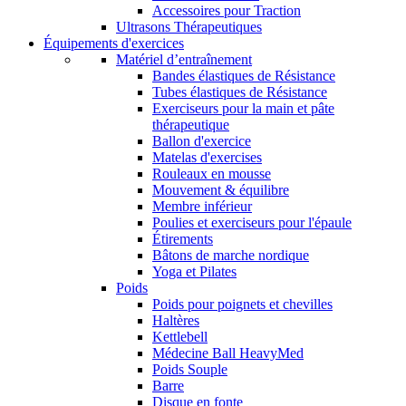
Accessoires pour Traction
Ultrasons Thérapeutiques
Équipements d'exercices
Matériel d’entraînement
Bandes élastiques de Résistance
Tubes élastiques de Résistance
Exerciseurs pour la main et pâte
thérapeutique
Ballon d'exercice
Matelas d'exercises
Rouleaux en mousse
Mouvement & équilibre
Membre inférieur
Poulies et exerciseurs pour l'épaule
Étirements
Bâtons de marche nordique
Yoga et Pilates
Poids
Poids pour poignets et chevilles
Haltères
Kettlebell
Médecine Ball HeavyMed
Poids Souple
Barre
Disque en fonte