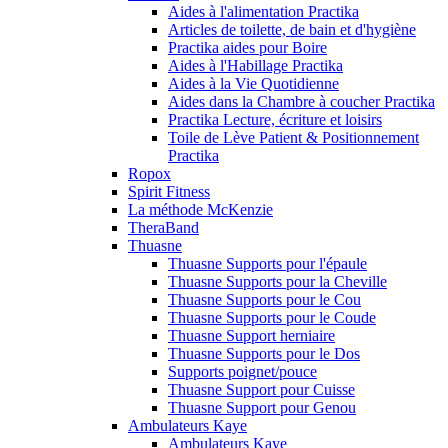
Aides à l'alimentation Practika
Articles de toilette, de bain et d'hygiène
Practika aides pour Boire
Aides à l'Habillage Practika
Aides à la Vie Quotidienne
Aides dans la Chambre à coucher Practika
Practika Lecture, écriture et loisirs
Toile de Lève Patient & Positionnement
Practika
Ropox
Spirit Fitness
La méthode McKenzie
TheraBand
Thuasne
Thuasne Supports pour l'épaule
Thuasne Supports pour la Cheville
Thuasne Supports pour le Cou
Thuasne Supports pour le Coude
Thuasne Support herniaire
Thuasne Supports pour le Dos
Supports poignet/pouce
Thuasne Support pour Cuisse
Thuasne Support pour Genou
Ambulateurs Kaye
Ambulateurs Kaye