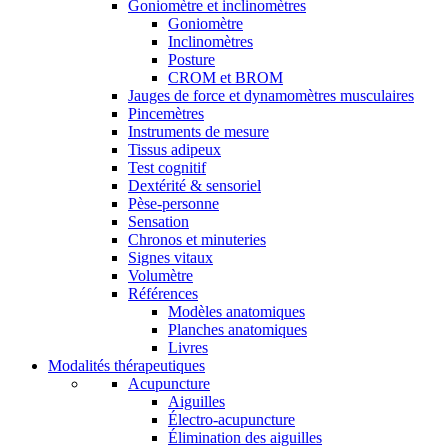
Goniomètre et inclinomètres
Goniomètre
Inclinomètres
Posture
CROM et BROM
Jauges de force et dynamomètres musculaires
Pincemètres
Instruments de mesure
Tissus adipeux
Test cognitif
Dextérité & sensoriel
Pèse-personne
Sensation
Chronos et minuteries
Signes vitaux
Volumètre
Références
Modèles anatomiques
Planches anatomiques
Livres
Modalités thérapeutiques
Acupuncture
Aiguilles
Électro-acupuncture
Élimination des aiguilles