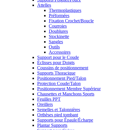
Attelles
Thermoplastiques
Préformées
Fixation Crochet/Boucle
Courroies
Doublures
Stockinette
Sangles
Outils
Accessoires
Support pour le Coude
Éclisses pour Doigts
Coussins de positionnement
Supports Thoracique
Positionnement Pied/Talon
Protection Coude/Talon
Positionnement Membre Supérieur
Chausettes et Manchons Sports
Feuilles PPT
Oreillers
Semelles et Talonnières
Orthèses pied tombant
Supports pour Épaule/Écharpe
Plantar Supports