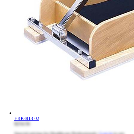
ERP3813-02
$254.56
Special pricing for Healthcare Professionals |
Log in
to see