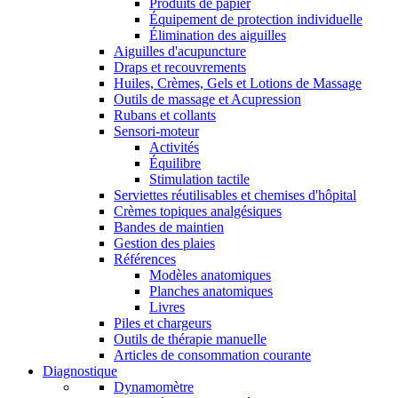
Produits de papier
Équipement de protection individuelle
Élimination des aiguilles
Aiguilles d'acupuncture
Draps et recouvrements
Huiles, Crèmes, Gels et Lotions de Massage
Outils de massage et Acupression
Rubans et collants
Sensori-moteur
Activités
Équilibre
Stimulation tactile
Serviettes réutilisables et chemises d'hôpital
Crèmes topiques analgésiques
Bandes de maintien
Gestion des plaies
Références
Modèles anatomiques
Planches anatomiques
Livres
Piles et chargeurs
Outils de thérapie manuelle
Articles de consommation courante
Diagnostique
Dynamomètre