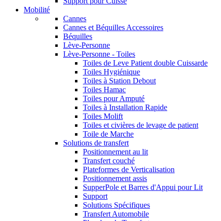
Support pour Cuisse
Mobilité
Cannes
Cannes et Béquilles Accessoires
Béquilles
Lève-Personne
Lève-Personne - Toiles
Toiles de Leve Patient double Cuissarde
Toiles Hygiénique
Toiles à Station Debout
Toiles Hamac
Toiles pour Amputé
Toiles à Installation Rapide
Toiles Molift
Toiles et civières de levage de patient
Toile de Marche
Solutions de transfert
Positionnement au lit
Transfert couché
Plateformes de Verticalisation
Positionnement assis
SupperPole et Barres d'Appui pour Lit
Support
Solutions Spécifiques
Transfert Automobile