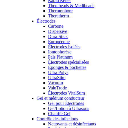
Rapid Relief
Therabeads & Medibeads
Thermophore
Theratherm
Électrodes
Carbone
Dispersive
Dura-Stick
Européenne
Électrodes Isolées
Iontophorèse
Pals Platinum
Électrodes spécialisées
Éponges & pochettes
Ultra Polys
UltraStim
Vacuum
ValuTrode
Électrodes VitalStim
Gel et médium conducteur
Gel pour Électrodes
Gel/Lotion à Ultrasons
Chauffe Gel
Contrôle des infections
Nettoyants et désinfectants