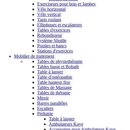
Exerciseurs pour bras et Jambes
Vélo horizontal
Vélo vertical
Tapis roulant
Elliptiques et escalateurs
Tables d'exercices
Rebondisseur
Système Shuttle
Poulies et bancs
Stations d'exercices
Mobilier de traitement
Tables de physiothérapie
Tables basse et Bobath
Table à langer
Table d'ostéopathie
Table hauteur fixe
Tables de Massage
Tables de thérapie
Miroir
Barres parallèles
Escaliers
Pédiatrie
Table à langer
Ambulateurs Kaye
Accessoires pour Ambulateurs Kaye