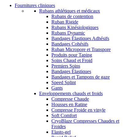
Fournitures cliniques
Rubans athlétiques et médicaux
Rubans de contention
Ruban Rigide
Rubans Kinésiologiques
Rubans Dynamic
Bandages Élastiques Adhésifs
Bandages Cohésifs
Ruban Micropore et Transpore
Produits pour Taping
Soins Chaud et Froid
Premiers Soins
Bandages Élastiques
Bandages et Tampons de gaze
Speed Splint
Gants
Enveloppements chauds et froids
Compresse Chaude
Housses en Ratine
Compresse Froide en vinyle
Soft Comfort
CryoBlaze Compresses Chaudes et
Froides
Elasto-gel