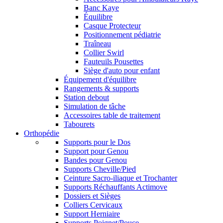
Banc Kaye
Équilibre
Casque Protecteur
Positionnement pédiatrie
Traîneau
Collier Swirl
Fauteuils Pousettes
Siège d'auto pour enfant
Équipement d'équilibre
Rangements & supports
Station debout
Simulation de tâche
Accessoires table de traitement
Tabourets
Orthopédie
Supports pour le Dos
Support pour Genou
Bandes pour Genou
Supports Cheville/Pied
Ceinture Sacro-iliaque et Trochanter
Supports Réchauffants Actimove
Dossiers et Sièges
Colliers Cervicaux
Support Herniaire
Supports Poignet/Pouce