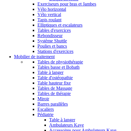
Exerciseurs pour bras et Jambes
Vélo horizontal
Vélo vertical
Tapis roulant
Elliptiques et escalateurs
Tables d'exercices
Rebondisseur
Système Shuttle
Poulies et bancs
Stations d'exercices
Mobilier de traitement
Tables de physiothérapie
Tables basse et Bobath
Table à langer
Table d'ostéopathie
Table hauteur fixe
Tables de Massage
Tables de thérapie
Miroir
Barres parallèles
Escaliers
Pédiatrie
Table à langer
Ambulateurs Kaye
Accessoires pour Ambulateurs Kaye