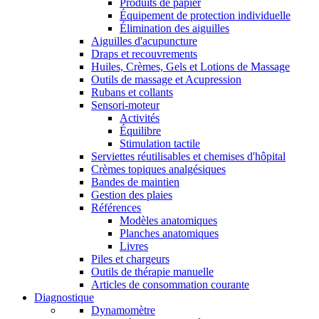
Produits de papier
Équipement de protection individuelle
Élimination des aiguilles
Aiguilles d'acupuncture
Draps et recouvrements
Huiles, Crèmes, Gels et Lotions de Massage
Outils de massage et Acupression
Rubans et collants
Sensori-moteur
Activités
Équilibre
Stimulation tactile
Serviettes réutilisables et chemises d'hôpital
Crèmes topiques analgésiques
Bandes de maintien
Gestion des plaies
Références
Modèles anatomiques
Planches anatomiques
Livres
Piles et chargeurs
Outils de thérapie manuelle
Articles de consommation courante
Diagnostique
Dynamomètre