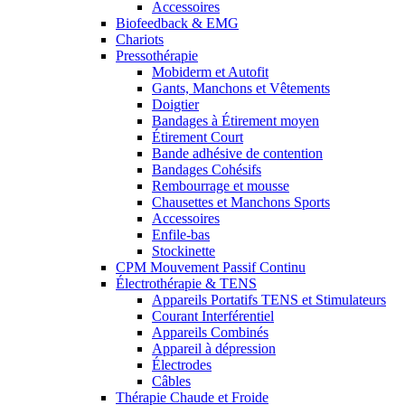
Accessoires
Biofeedback & EMG
Chariots
Pressothérapie
Mobiderm et Autofit
Gants, Manchons et Vêtements
Doigtier
Bandages à Étirement moyen
Étirement Court
Bande adhésive de contention
Bandages Cohésifs
Rembourrage et mousse
Chausettes et Manchons Sports
Accessoires
Enfile-bas
Stockinette
CPM Mouvement Passif Continu
Électrothérapie & TENS
Appareils Portatifs TENS et Stimulateurs
Courant Interférentiel
Appareils Combinés
Appareil à dépression
Électrodes
Câbles
Thérapie Chaude et Froide