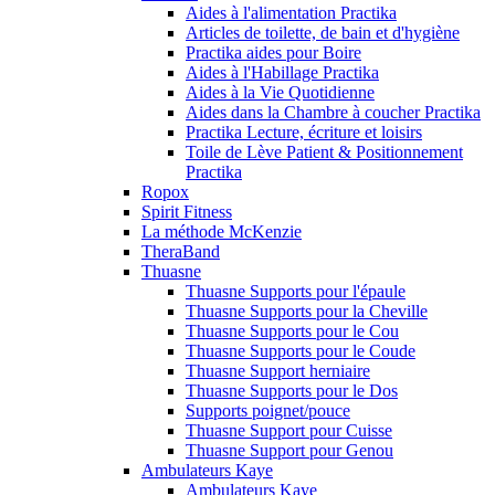
Aides à l'alimentation Practika
Articles de toilette, de bain et d'hygiène
Practika aides pour Boire
Aides à l'Habillage Practika
Aides à la Vie Quotidienne
Aides dans la Chambre à coucher Practika
Practika Lecture, écriture et loisirs
Toile de Lève Patient & Positionnement
Practika
Ropox
Spirit Fitness
La méthode McKenzie
TheraBand
Thuasne
Thuasne Supports pour l'épaule
Thuasne Supports pour la Cheville
Thuasne Supports pour le Cou
Thuasne Supports pour le Coude
Thuasne Support herniaire
Thuasne Supports pour le Dos
Supports poignet/pouce
Thuasne Support pour Cuisse
Thuasne Support pour Genou
Ambulateurs Kaye
Ambulateurs Kaye