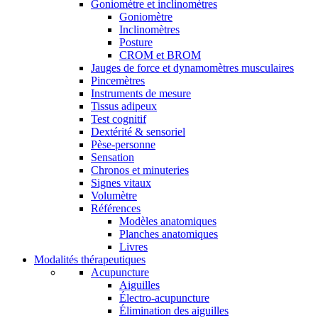
Goniomètre et inclinomètres
Goniomètre
Inclinomètres
Posture
CROM et BROM
Jauges de force et dynamomètres musculaires
Pincemètres
Instruments de mesure
Tissus adipeux
Test cognitif
Dextérité & sensoriel
Pèse-personne
Sensation
Chronos et minuteries
Signes vitaux
Volumètre
Références
Modèles anatomiques
Planches anatomiques
Livres
Modalités thérapeutiques
Acupuncture
Aiguilles
Électro-acupuncture
Élimination des aiguilles