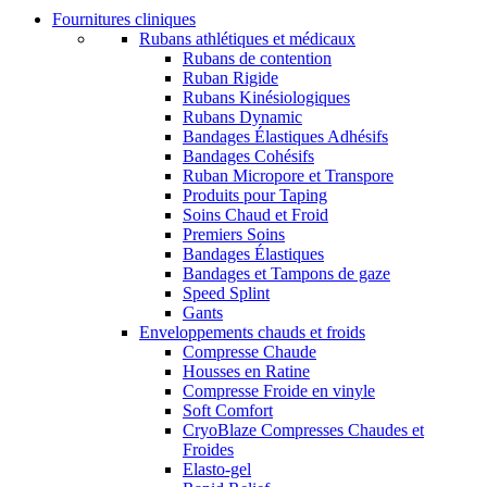
Fournitures cliniques
Rubans athlétiques et médicaux
Rubans de contention
Ruban Rigide
Rubans Kinésiologiques
Rubans Dynamic
Bandages Élastiques Adhésifs
Bandages Cohésifs
Ruban Micropore et Transpore
Produits pour Taping
Soins Chaud et Froid
Premiers Soins
Bandages Élastiques
Bandages et Tampons de gaze
Speed Splint
Gants
Enveloppements chauds et froids
Compresse Chaude
Housses en Ratine
Compresse Froide en vinyle
Soft Comfort
CryoBlaze Compresses Chaudes et
Froides
Elasto-gel