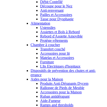
Débit Contrôlé
Découpe pour le Nez
Anti-renversant
Pailles et Accessoires
Tasse pour Dysphagie
Alimentation
Ustensiles
Assiettes et Bols à Rebord
Rebord d'Assiette Amovible
Protège-vêtements
Chambre à coucher
Transfert couché
Accessoires pour lit
Matelas et Accessoires
Furniture
LIts Electriques d'hopitaux
Dispositifs de prévention des chutes et anti-
errance
Aides pour la Maison
Produits Anti-Dérapants Dycem
Rallonge de Pieds de Meuble
Accessoires pour la Maison
Ruban antidérapant
Aide-Fumeur
Ramps and thresholds