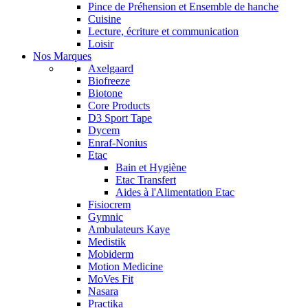
Pince de Préhension et Ensemble de hanche
Cuisine
Lecture, écriture et communication
Loisir
Nos Marques
Axelgaard
Biofreeze
Biotone
Core Products
D3 Sport Tape
Dycem
Enraf-Nonius
Etac
Bain et Hygiène
Etac Transfert
Aides à l'Alimentation Etac
Fisiocrem
Gymnic
Ambulateurs Kaye
Medistik
Mobiderm
Motion Medicine
MoVes Fit
Nasara
Practika