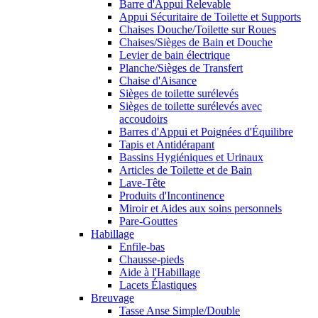
Barre d'Appui Relevable
Appui Sécuritaire de Toilette et Supports
Chaises Douche/Toilette sur Roues
Chaises/Sièges de Bain et Douche
Levier de bain électrique
Planche/Sièges de Transfert
Chaise d'Aisance
Sièges de toilette surélevés
Sièges de toilette surélevés avec
accoudoirs
Barres d'Appui et Poignées d'Équilibre
Tapis et Antidérapant
Bassins Hygiéniques et Urinaux
Articles de Toilette et de Bain
Lave-Tête
Produits d'Incontinence
Miroir et Aides aux soins personnels
Pare-Gouttes
Habillage
Enfile-bas
Chausse-pieds
Aide à l'Habillage
Lacets Élastiques
Breuvage
Tasse Anse Simple/Double