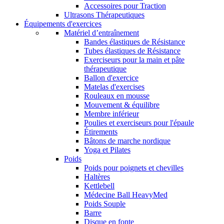
Accessoires pour Traction
Ultrasons Thérapeutiques
Équipements d'exercices
Matériel d’entraînement
Bandes élastiques de Résistance
Tubes élastiques de Résistance
Exerciseurs pour la main et pâte
thérapeutique
Ballon d'exercice
Matelas d'exercises
Rouleaux en mousse
Mouvement & équilibre
Membre inférieur
Poulies et exerciseurs pour l'épaule
Étirements
Bâtons de marche nordique
Yoga et Pilates
Poids
Poids pour poignets et chevilles
Haltères
Kettlebell
Médecine Ball HeavyMed
Poids Souple
Barre
Disque en fonte