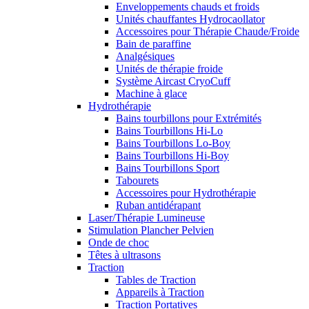
Enveloppements chauds et froids
Unités chauffantes Hydrocaollator
Accessoires pour Thérapie Chaude/Froide
Bain de paraffine
Analgésiques
Unités de thérapie froide
Système Aircast CryoCuff
Machine à glace
Hydrothérapie
Bains tourbillons pour Extrémités
Bains Tourbillons Hi-Lo
Bains Tourbillons Lo-Boy
Bains Tourbillons Hi-Boy
Bains Tourbillons Sport
Tabourets
Accessoires pour Hydrothérapie
Ruban antidérapant
Laser/Thérapie Lumineuse
Stimulation Plancher Pelvien
Onde de choc
Têtes à ultrasons
Traction
Tables de Traction
Appareils à Traction
Traction Portatives