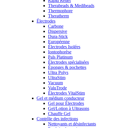
Rapid Relief
Therabeads & Medibeads
Thermophore
Theratherm
Électrodes
Carbone
Dispersive
Dura-Stick
Européenne
Électrodes Isolées
Iontophorèse
Pals Platinum
Électrodes spécialisées
Éponges & pochettes
Ultra Polys
UltraStim
Vacuum
ValuTrode
Électrodes VitalStim
Gel et médium conducteur
Gel pour Électrodes
Gel/Lotion à Ultrasons
Chauffe Gel
Contrôle des infections
Nettoyants et désinfectants