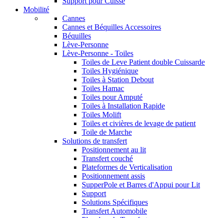
Support pour Cuisse
Mobilité
Cannes
Cannes et Béquilles Accessoires
Béquilles
Lève-Personne
Lève-Personne - Toiles
Toiles de Leve Patient double Cuissarde
Toiles Hygiénique
Toiles à Station Debout
Toiles Hamac
Toiles pour Amputé
Toiles à Installation Rapide
Toiles Molift
Toiles et civières de levage de patient
Toile de Marche
Solutions de transfert
Positionnement au lit
Transfert couché
Plateformes de Verticalisation
Positionnement assis
SupperPole et Barres d'Appui pour Lit
Support
Solutions Spécifiques
Transfert Automobile