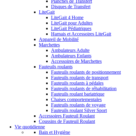
Planches de Transfert
Disques de Transfert
LiteGait
LiteGait 4 Home
LiteGait pour Adultes
LiteGait Pédiatriques
Harnais et Accessoires LiteGait
Appareil de Mobilité
Marchettes
Ambulateurs Adulte
Ambulateurs Enfants
Accessoires de Marchettes
Fauteuils roulants
Fauteuils roulants de positionnement
Fauteuils roulants de transport
Fauteuils roulants à pédales
Fauteuils roulants de réhabilitation
Fauteuils roulant bariatrique
Chaises comportementales
Fauteuils roulants de voyage
Fauteuils roulant Silver Sport
Accessoires Fauteuil Roulant
Coussins de Fauteuil Roulant
Vie quotidienne
Bain et Hygiène