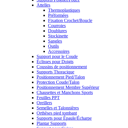
Attelles
Thermoplastiques
Préformées
Fixation Crochet/Boucle
Courroies
Doublures
Stockinette
Sangles
Outils
Accessoires
Support pour le Coude
Éclisses pour Doigts
Coussins de positionnement
Supports Thoracique
Positionnement Pied/Talon
Protection Coude/Talon
Positionnement Membre Supérieur
Chausettes et Manchons Sports
Feuilles PPT
Oreillers
Semelles et Talonnières
Orthèses pied tombant
Supports pour Épaule/Écharpe
Plantar Supports