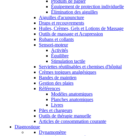
Produits de papier
Équipement de protection individuelle
Élimination des aiguilles
Aiguilles d'acupuncture
Draps et recouvrements
Huiles, Crèmes, Gels et Lotions de Massage
Outils de massage et Acupression
Rubans et collants
Sensori-moteur
Activités
Équilibre
Stimulation tactile
Serviettes réutilisables et chemises d'hôpital
Crèmes topiques analgésiques
Bandes de maintien
Gestion des plaies
Références
Modèles anatomiques
Planches anatomiques
Livres
Piles et chargeurs
Outils de thérapie manuelle
Articles de consommation courante
Diagnostique
Dynamomètre