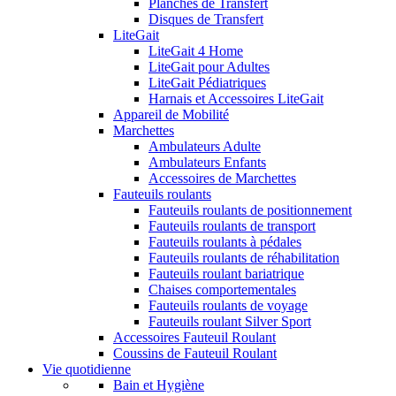
Planches de Transfert
Disques de Transfert
LiteGait
LiteGait 4 Home
LiteGait pour Adultes
LiteGait Pédiatriques
Harnais et Accessoires LiteGait
Appareil de Mobilité
Marchettes
Ambulateurs Adulte
Ambulateurs Enfants
Accessoires de Marchettes
Fauteuils roulants
Fauteuils roulants de positionnement
Fauteuils roulants de transport
Fauteuils roulants à pédales
Fauteuils roulants de réhabilitation
Fauteuils roulant bariatrique
Chaises comportementales
Fauteuils roulants de voyage
Fauteuils roulant Silver Sport
Accessoires Fauteuil Roulant
Coussins de Fauteuil Roulant
Vie quotidienne
Bain et Hygiène