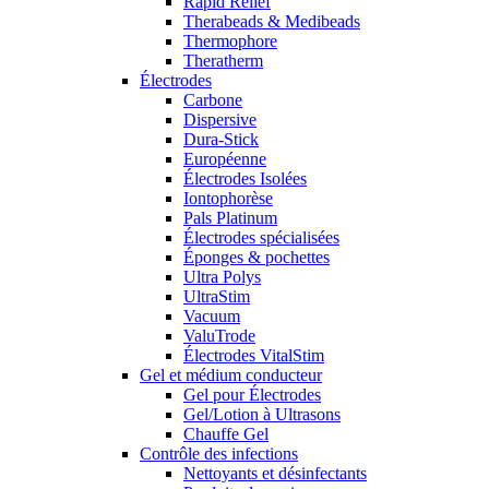
Rapid Relief
Therabeads & Medibeads
Thermophore
Theratherm
Électrodes
Carbone
Dispersive
Dura-Stick
Européenne
Électrodes Isolées
Iontophorèse
Pals Platinum
Électrodes spécialisées
Éponges & pochettes
Ultra Polys
UltraStim
Vacuum
ValuTrode
Électrodes VitalStim
Gel et médium conducteur
Gel pour Électrodes
Gel/Lotion à Ultrasons
Chauffe Gel
Contrôle des infections
Nettoyants et désinfectants