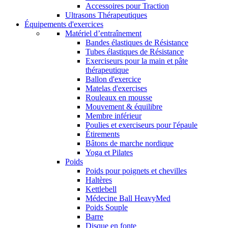
Accessoires pour Traction
Ultrasons Thérapeutiques
Équipements d'exercices
Matériel d’entraînement
Bandes élastiques de Résistance
Tubes élastiques de Résistance
Exerciseurs pour la main et pâte
thérapeutique
Ballon d'exercice
Matelas d'exercises
Rouleaux en mousse
Mouvement & équilibre
Membre inférieur
Poulies et exerciseurs pour l'épaule
Étirements
Bâtons de marche nordique
Yoga et Pilates
Poids
Poids pour poignets et chevilles
Haltères
Kettlebell
Médecine Ball HeavyMed
Poids Souple
Barre
Disque en fonte