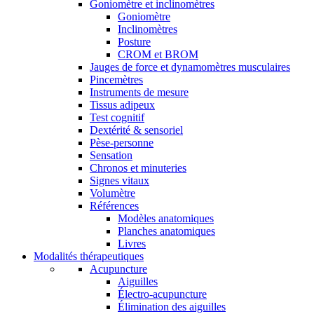
Goniomètre et inclinomètres
Goniomètre
Inclinomètres
Posture
CROM et BROM
Jauges de force et dynamomètres musculaires
Pincemètres
Instruments de mesure
Tissus adipeux
Test cognitif
Dextérité & sensoriel
Pèse-personne
Sensation
Chronos et minuteries
Signes vitaux
Volumètre
Références
Modèles anatomiques
Planches anatomiques
Livres
Modalités thérapeutiques
Acupuncture
Aiguilles
Électro-acupuncture
Élimination des aiguilles