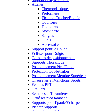
Attelles
Thermoplastiques
Préformées
Fixation Crochet/Boucle
Courroies
Doublures
Stockinette
Sangles
Outils
Accessoires
Support pour le Coude
Éclisses pour Doigts
Coussins de positionnement
Supports Thoracique
Positionnement Pied/Talon
Protection Coude/Talon
Positionnement Membre Supérieur
Chausettes et Manchons Sports
Feuilles PPT
Oreillers
Semelles et Talonnières
Orthèses pied tombant
Supports pour Épaule/Écharpe
Plantar Supports