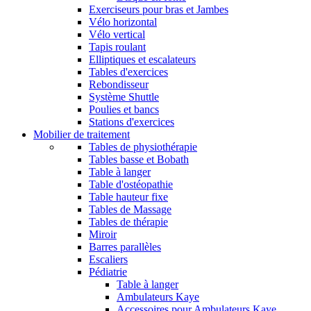
Exerciseurs pour bras et Jambes
Vélo horizontal
Vélo vertical
Tapis roulant
Elliptiques et escalateurs
Tables d'exercices
Rebondisseur
Système Shuttle
Poulies et bancs
Stations d'exercices
Mobilier de traitement
Tables de physiothérapie
Tables basse et Bobath
Table à langer
Table d'ostéopathie
Table hauteur fixe
Tables de Massage
Tables de thérapie
Miroir
Barres parallèles
Escaliers
Pédiatrie
Table à langer
Ambulateurs Kaye
Accessoires pour Ambulateurs Kaye