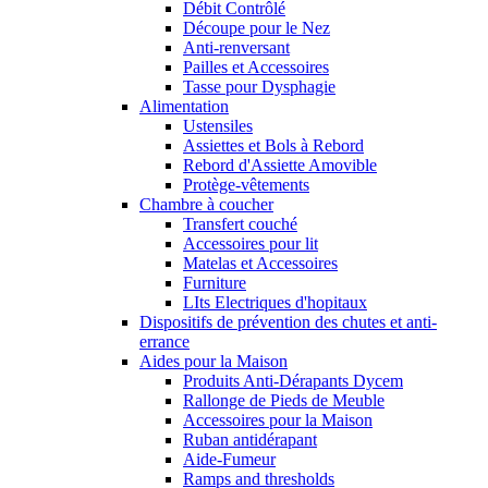
Débit Contrôlé
Découpe pour le Nez
Anti-renversant
Pailles et Accessoires
Tasse pour Dysphagie
Alimentation
Ustensiles
Assiettes et Bols à Rebord
Rebord d'Assiette Amovible
Protège-vêtements
Chambre à coucher
Transfert couché
Accessoires pour lit
Matelas et Accessoires
Furniture
LIts Electriques d'hopitaux
Dispositifs de prévention des chutes et anti-
errance
Aides pour la Maison
Produits Anti-Dérapants Dycem
Rallonge de Pieds de Meuble
Accessoires pour la Maison
Ruban antidérapant
Aide-Fumeur
Ramps and thresholds