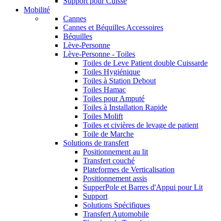
Support pour Cuisse
Mobilité
Cannes
Cannes et Béquilles Accessoires
Béquilles
Lève-Personne
Lève-Personne - Toiles
Toiles de Leve Patient double Cuissarde
Toiles Hygiénique
Toiles à Station Debout
Toiles Hamac
Toiles pour Amputé
Toiles à Installation Rapide
Toiles Molift
Toiles et civières de levage de patient
Toile de Marche
Solutions de transfert
Positionnement au lit
Transfert couché
Plateformes de Verticalisation
Positionnement assis
SupperPole et Barres d'Appui pour Lit
Support
Solutions Spécifiques
Transfert Automobile