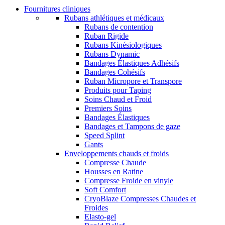
Fournitures cliniques
Rubans athlétiques et médicaux
Rubans de contention
Ruban Rigide
Rubans Kinésiologiques
Rubans Dynamic
Bandages Élastiques Adhésifs
Bandages Cohésifs
Ruban Micropore et Transpore
Produits pour Taping
Soins Chaud et Froid
Premiers Soins
Bandages Élastiques
Bandages et Tampons de gaze
Speed Splint
Gants
Enveloppements chauds et froids
Compresse Chaude
Housses en Ratine
Compresse Froide en vinyle
Soft Comfort
CryoBlaze Compresses Chaudes et
Froides
Elasto-gel