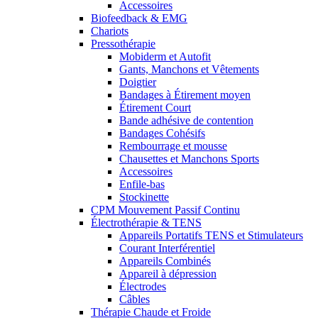
Accessoires
Biofeedback & EMG
Chariots
Pressothérapie
Mobiderm et Autofit
Gants, Manchons et Vêtements
Doigtier
Bandages à Étirement moyen
Étirement Court
Bande adhésive de contention
Bandages Cohésifs
Rembourrage et mousse
Chausettes et Manchons Sports
Accessoires
Enfile-bas
Stockinette
CPM Mouvement Passif Continu
Électrothérapie & TENS
Appareils Portatifs TENS et Stimulateurs
Courant Interférentiel
Appareils Combinés
Appareil à dépression
Électrodes
Câbles
Thérapie Chaude et Froide