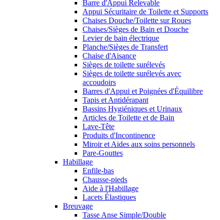
Barre d'Appui Relevable
Appui Sécuritaire de Toilette et Supports
Chaises Douche/Toilette sur Roues
Chaises/Sièges de Bain et Douche
Levier de bain électrique
Planche/Sièges de Transfert
Chaise d'Aisance
Sièges de toilette surélevés
Sièges de toilette surélevés avec
accoudoirs
Barres d'Appui et Poignées d'Équilibre
Tapis et Antidérapant
Bassins Hygiéniques et Urinaux
Articles de Toilette et de Bain
Lave-Tête
Produits d'Incontinence
Miroir et Aides aux soins personnels
Pare-Gouttes
Habillage
Enfile-bas
Chausse-pieds
Aide à l'Habillage
Lacets Élastiques
Breuvage
Tasse Anse Simple/Double