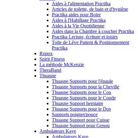
Aides à l'alimentation Practika
Articles de toilette, de bain et d'hygiène
Practika aides pour Boire
Aides à l'Habillage Practika
Aides à la Vie Quotidienne
Aides dans la Chambre à coucher Practika
Practika Lecture, écriture et loisirs
Toile de Lève Patient & Positionnement
Practika
Ropox
Spirit Fitness
La méthode McKenzie
TheraBand
Thuasne
Thuasne Supports pour l'épaule
Thuasne Supports pour la Cheville
Thuasne Supports pour le Cou
Thuasne Supports pour le Coude
Thuasne Support herniaire
Thuasne Supports pour le Dos
Supports poignet/pouce
Thuasne Support pour Cuisse
Thuasne Support pour Genou
Ambulateurs Kaye
Ambulateurs Kaye