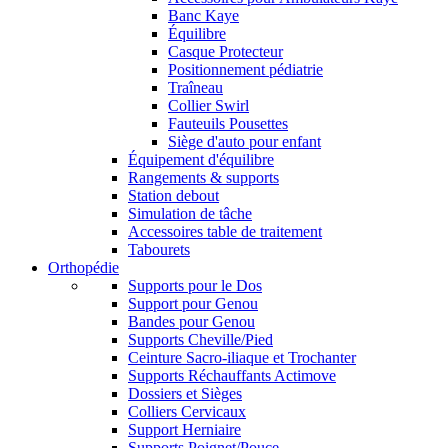
Banc Kaye
Équilibre
Casque Protecteur
Positionnement pédiatrie
Traîneau
Collier Swirl
Fauteuils Pousettes
Siège d'auto pour enfant
Équipement d'équilibre
Rangements & supports
Station debout
Simulation de tâche
Accessoires table de traitement
Tabourets
Orthopédie
Supports pour le Dos
Support pour Genou
Bandes pour Genou
Supports Cheville/Pied
Ceinture Sacro-iliaque et Trochanter
Supports Réchauffants Actimove
Dossiers et Sièges
Colliers Cervicaux
Support Herniaire
Supports Poignet/Pouce