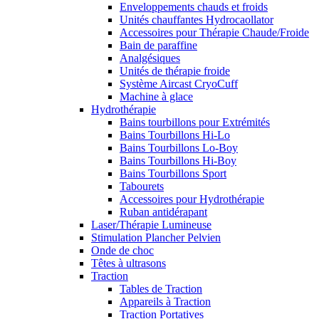
Enveloppements chauds et froids
Unités chauffantes Hydrocaollator
Accessoires pour Thérapie Chaude/Froide
Bain de paraffine
Analgésiques
Unités de thérapie froide
Système Aircast CryoCuff
Machine à glace
Hydrothérapie
Bains tourbillons pour Extrémités
Bains Tourbillons Hi-Lo
Bains Tourbillons Lo-Boy
Bains Tourbillons Hi-Boy
Bains Tourbillons Sport
Tabourets
Accessoires pour Hydrothérapie
Ruban antidérapant
Laser/Thérapie Lumineuse
Stimulation Plancher Pelvien
Onde de choc
Têtes à ultrasons
Traction
Tables de Traction
Appareils à Traction
Traction Portatives