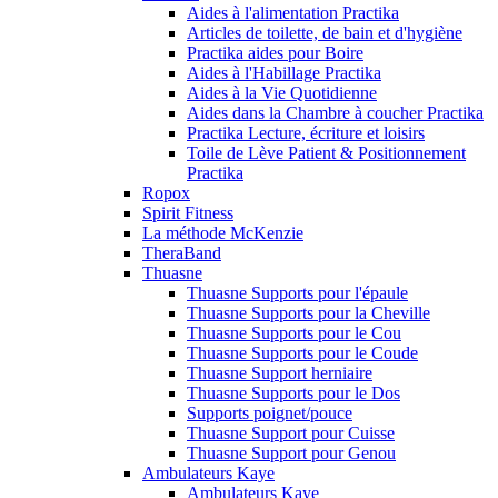
Aides à l'alimentation Practika
Articles de toilette, de bain et d'hygiène
Practika aides pour Boire
Aides à l'Habillage Practika
Aides à la Vie Quotidienne
Aides dans la Chambre à coucher Practika
Practika Lecture, écriture et loisirs
Toile de Lève Patient & Positionnement
Practika
Ropox
Spirit Fitness
La méthode McKenzie
TheraBand
Thuasne
Thuasne Supports pour l'épaule
Thuasne Supports pour la Cheville
Thuasne Supports pour le Cou
Thuasne Supports pour le Coude
Thuasne Support herniaire
Thuasne Supports pour le Dos
Supports poignet/pouce
Thuasne Support pour Cuisse
Thuasne Support pour Genou
Ambulateurs Kaye
Ambulateurs Kaye