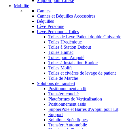
Support pour Cuisse
Mobilité
Cannes
Cannes et Béquilles Accessoires
Béquilles
Lève-Personne
Lève-Personne - Toiles
Toiles de Leve Patient double Cuissarde
Toiles Hygiénique
Toiles à Station Debout
Toiles Hamac
Toiles pour Amputé
Toiles à Installation Rapide
Toiles Molift
Toiles et civières de levage de patient
Toile de Marche
Solutions de transfert
Positionnement au lit
Transfert couché
Plateformes de Verticalisation
Positionnement assis
SupperPole et Barres d'Appui pour Lit
Support
Solutions Spécifiques
Transfert Automobile