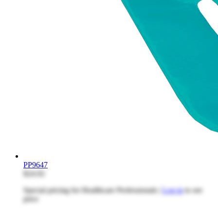
PP9647
$24.92
Special pricing for Healthcare Professionals |
Log in
to see
price