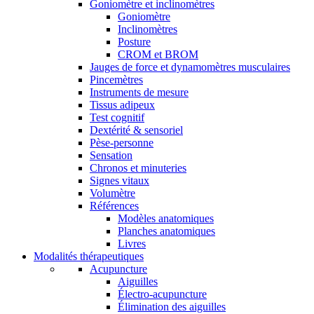
Goniomètre et inclinomètres
Goniomètre
Inclinomètres
Posture
CROM et BROM
Jauges de force et dynamomètres musculaires
Pincemètres
Instruments de mesure
Tissus adipeux
Test cognitif
Dextérité & sensoriel
Pèse-personne
Sensation
Chronos et minuteries
Signes vitaux
Volumètre
Références
Modèles anatomiques
Planches anatomiques
Livres
Modalités thérapeutiques
Acupuncture
Aiguilles
Électro-acupuncture
Élimination des aiguilles