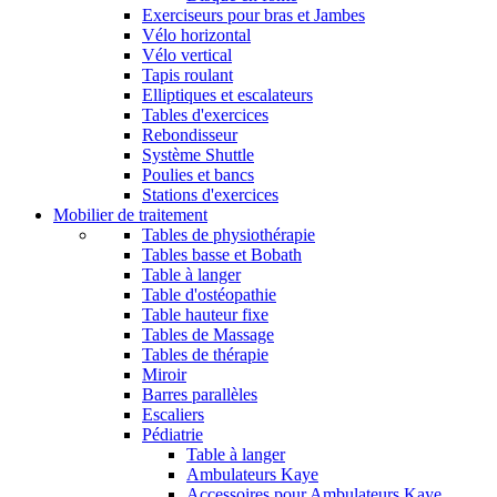
Exerciseurs pour bras et Jambes
Vélo horizontal
Vélo vertical
Tapis roulant
Elliptiques et escalateurs
Tables d'exercices
Rebondisseur
Système Shuttle
Poulies et bancs
Stations d'exercices
Mobilier de traitement
Tables de physiothérapie
Tables basse et Bobath
Table à langer
Table d'ostéopathie
Table hauteur fixe
Tables de Massage
Tables de thérapie
Miroir
Barres parallèles
Escaliers
Pédiatrie
Table à langer
Ambulateurs Kaye
Accessoires pour Ambulateurs Kaye