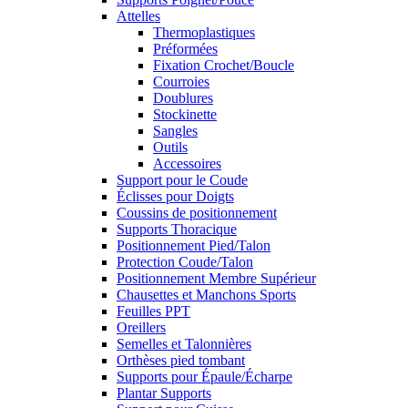
Attelles
Thermoplastiques
Préformées
Fixation Crochet/Boucle
Courroies
Doublures
Stockinette
Sangles
Outils
Accessoires
Support pour le Coude
Éclisses pour Doigts
Coussins de positionnement
Supports Thoracique
Positionnement Pied/Talon
Protection Coude/Talon
Positionnement Membre Supérieur
Chausettes et Manchons Sports
Feuilles PPT
Oreillers
Semelles et Talonnières
Orthèses pied tombant
Supports pour Épaule/Écharpe
Plantar Supports