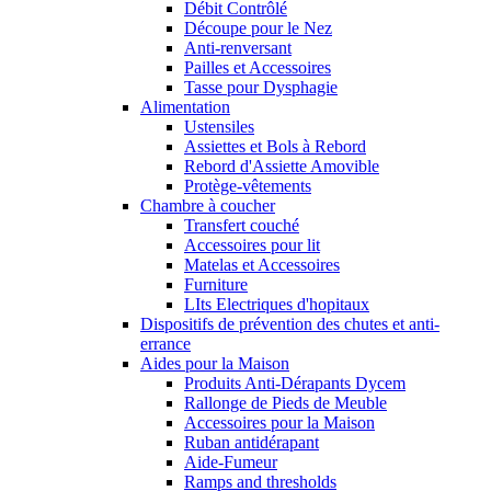
Débit Contrôlé
Découpe pour le Nez
Anti-renversant
Pailles et Accessoires
Tasse pour Dysphagie
Alimentation
Ustensiles
Assiettes et Bols à Rebord
Rebord d'Assiette Amovible
Protège-vêtements
Chambre à coucher
Transfert couché
Accessoires pour lit
Matelas et Accessoires
Furniture
LIts Electriques d'hopitaux
Dispositifs de prévention des chutes et anti-
errance
Aides pour la Maison
Produits Anti-Dérapants Dycem
Rallonge de Pieds de Meuble
Accessoires pour la Maison
Ruban antidérapant
Aide-Fumeur
Ramps and thresholds