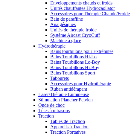
Enveloppements chauds et froids
Unités chauffantes Hydrocaollator
Accessoires pour Thérapie Chaude/Froide
Bain de paraffine
Analgésiques
Unités de thérapie froide
Système Aircast CryoCuff
Machine à glace
Hydrothérapie
Bains tourbillons pour Extrémités
Bains Tourbillons Hi-Lo
Bains Tourbillons Lo-Boy
Bains Tourbillons Hi-Boy
Bains Tourbillons Sport
Tabourets
Accessoires pour Hydrothérapie
Ruban antidérapant
Laser/Thérapie Lumineuse
Stimulation Plancher Pelvien
Onde de choc
Têtes à ultrasons
Traction
Tables de Traction
Appareils à Traction
Traction Portatives