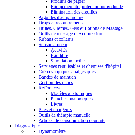
Produits de papier
Équipement de protection individuelle
Élimination des aiguilles
Aiguilles d'acupuncture
Draps et recouvrements
Huiles, Crèmes, Gels et Lotions de Massage
Outils de massage et Acupression
Rubans et collants
Sensori-moteur
Activités
Équilibre
Stimulation tactile
Serviettes réutilisables et chemises d'hôpital
Crèmes topiques analgésiques
Bandes de maintien
Gestion des plaies
Références
Modèles anatomiques
Planches anatomiques
Livres
Piles et chargeurs
Outils de thérapie manuelle
Articles de consommation courante
Diagnostique
Dynamomètre