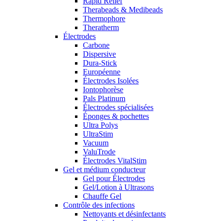
Rapid Relief
Therabeads & Medibeads
Thermophore
Theratherm
Électrodes
Carbone
Dispersive
Dura-Stick
Européenne
Électrodes Isolées
Iontophorèse
Pals Platinum
Électrodes spécialisées
Éponges & pochettes
Ultra Polys
UltraStim
Vacuum
ValuTrode
Électrodes VitalStim
Gel et médium conducteur
Gel pour Électrodes
Gel/Lotion à Ultrasons
Chauffe Gel
Contrôle des infections
Nettoyants et désinfectants