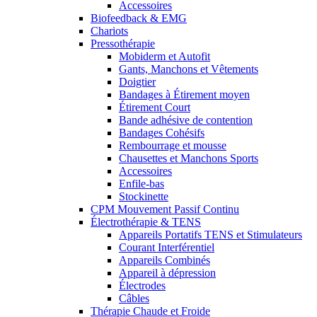
Accessoires
Biofeedback & EMG
Chariots
Pressothérapie
Mobiderm et Autofit
Gants, Manchons et Vêtements
Doigtier
Bandages à Étirement moyen
Étirement Court
Bande adhésive de contention
Bandages Cohésifs
Rembourrage et mousse
Chausettes et Manchons Sports
Accessoires
Enfile-bas
Stockinette
CPM Mouvement Passif Continu
Électrothérapie & TENS
Appareils Portatifs TENS et Stimulateurs
Courant Interférentiel
Appareils Combinés
Appareil à dépression
Électrodes
Câbles
Thérapie Chaude et Froide