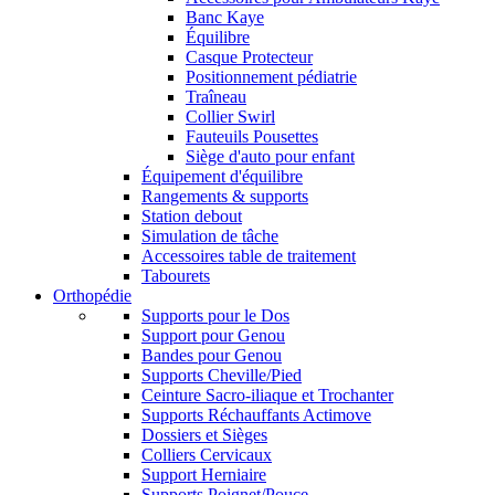
Banc Kaye
Équilibre
Casque Protecteur
Positionnement pédiatrie
Traîneau
Collier Swirl
Fauteuils Pousettes
Siège d'auto pour enfant
Équipement d'équilibre
Rangements & supports
Station debout
Simulation de tâche
Accessoires table de traitement
Tabourets
Orthopédie
Supports pour le Dos
Support pour Genou
Bandes pour Genou
Supports Cheville/Pied
Ceinture Sacro-iliaque et Trochanter
Supports Réchauffants Actimove
Dossiers et Sièges
Colliers Cervicaux
Support Herniaire
Supports Poignet/Pouce