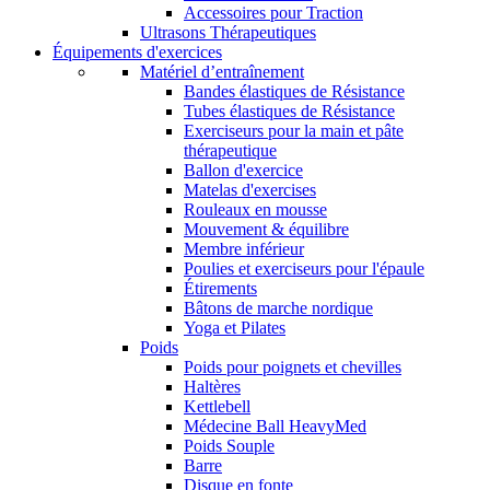
Accessoires pour Traction
Ultrasons Thérapeutiques
Équipements d'exercices
Matériel d’entraînement
Bandes élastiques de Résistance
Tubes élastiques de Résistance
Exerciseurs pour la main et pâte
thérapeutique
Ballon d'exercice
Matelas d'exercises
Rouleaux en mousse
Mouvement & équilibre
Membre inférieur
Poulies et exerciseurs pour l'épaule
Étirements
Bâtons de marche nordique
Yoga et Pilates
Poids
Poids pour poignets et chevilles
Haltères
Kettlebell
Médecine Ball HeavyMed
Poids Souple
Barre
Disque en fonte