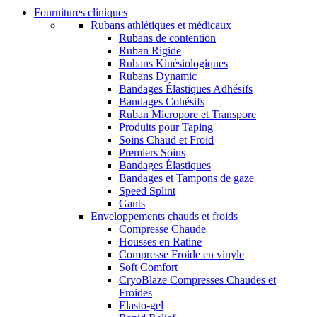
Fournitures cliniques
Rubans athlétiques et médicaux
Rubans de contention
Ruban Rigide
Rubans Kinésiologiques
Rubans Dynamic
Bandages Élastiques Adhésifs
Bandages Cohésifs
Ruban Micropore et Transpore
Produits pour Taping
Soins Chaud et Froid
Premiers Soins
Bandages Élastiques
Bandages et Tampons de gaze
Speed Splint
Gants
Enveloppements chauds et froids
Compresse Chaude
Housses en Ratine
Compresse Froide en vinyle
Soft Comfort
CryoBlaze Compresses Chaudes et
Froides
Elasto-gel