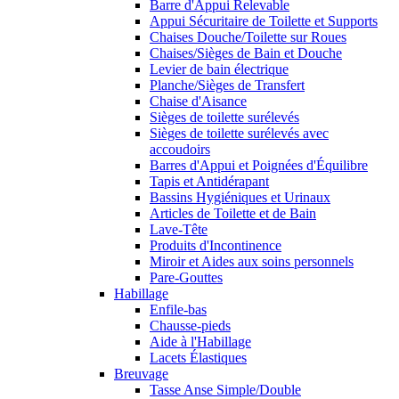
Barre d'Appui Relevable
Appui Sécuritaire de Toilette et Supports
Chaises Douche/Toilette sur Roues
Chaises/Sièges de Bain et Douche
Levier de bain électrique
Planche/Sièges de Transfert
Chaise d'Aisance
Sièges de toilette surélevés
Sièges de toilette surélevés avec
accoudoirs
Barres d'Appui et Poignées d'Équilibre
Tapis et Antidérapant
Bassins Hygiéniques et Urinaux
Articles de Toilette et de Bain
Lave-Tête
Produits d'Incontinence
Miroir et Aides aux soins personnels
Pare-Gouttes
Habillage
Enfile-bas
Chausse-pieds
Aide à l'Habillage
Lacets Élastiques
Breuvage
Tasse Anse Simple/Double