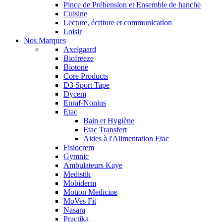
Pince de Préhension et Ensemble de hanche
Cuisine
Lecture, écriture et communication
Loisir
Nos Marques
Axelgaard
Biofreeze
Biotone
Core Products
D3 Sport Tape
Dycem
Enraf-Nonius
Etac
Bain et Hygiène
Etac Transfert
Aides à l'Alimentation Etac
Fisiocrem
Gymnic
Ambulateurs Kaye
Medistik
Mobiderm
Motion Medicine
MoVes Fit
Nasara
Practika