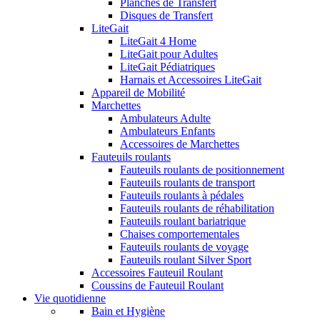
Planches de Transfert
Disques de Transfert
LiteGait
LiteGait 4 Home
LiteGait pour Adultes
LiteGait Pédiatriques
Harnais et Accessoires LiteGait
Appareil de Mobilité
Marchettes
Ambulateurs Adulte
Ambulateurs Enfants
Accessoires de Marchettes
Fauteuils roulants
Fauteuils roulants de positionnement
Fauteuils roulants de transport
Fauteuils roulants à pédales
Fauteuils roulants de réhabilitation
Fauteuils roulant bariatrique
Chaises comportementales
Fauteuils roulants de voyage
Fauteuils roulant Silver Sport
Accessoires Fauteuil Roulant
Coussins de Fauteuil Roulant
Vie quotidienne
Bain et Hygiène