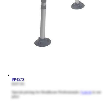
PP4570
$107.65
Special pricing for Healthcare Professionals |
Log in
to see
price