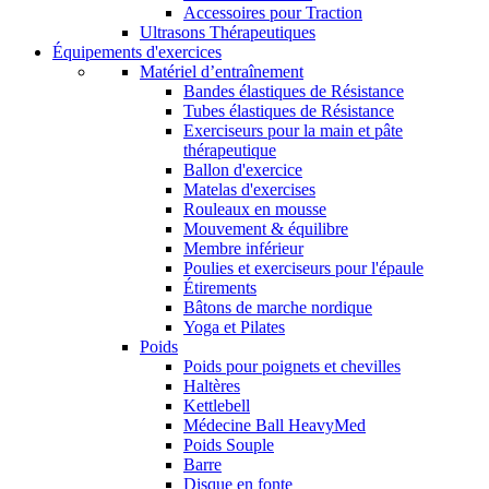
Accessoires pour Traction
Ultrasons Thérapeutiques
Équipements d'exercices
Matériel d’entraînement
Bandes élastiques de Résistance
Tubes élastiques de Résistance
Exerciseurs pour la main et pâte
thérapeutique
Ballon d'exercice
Matelas d'exercises
Rouleaux en mousse
Mouvement & équilibre
Membre inférieur
Poulies et exerciseurs pour l'épaule
Étirements
Bâtons de marche nordique
Yoga et Pilates
Poids
Poids pour poignets et chevilles
Haltères
Kettlebell
Médecine Ball HeavyMed
Poids Souple
Barre
Disque en fonte