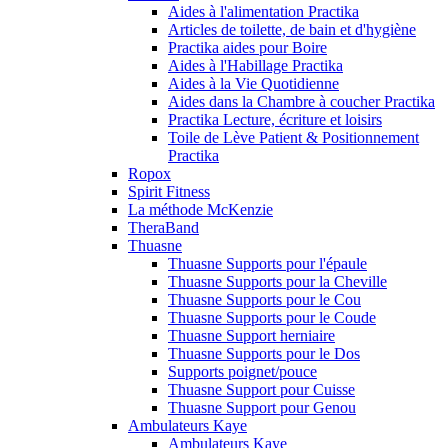
Aides à l'alimentation Practika
Articles de toilette, de bain et d'hygiène
Practika aides pour Boire
Aides à l'Habillage Practika
Aides à la Vie Quotidienne
Aides dans la Chambre à coucher Practika
Practika Lecture, écriture et loisirs
Toile de Lève Patient & Positionnement
Practika
Ropox
Spirit Fitness
La méthode McKenzie
TheraBand
Thuasne
Thuasne Supports pour l'épaule
Thuasne Supports pour la Cheville
Thuasne Supports pour le Cou
Thuasne Supports pour le Coude
Thuasne Support herniaire
Thuasne Supports pour le Dos
Supports poignet/pouce
Thuasne Support pour Cuisse
Thuasne Support pour Genou
Ambulateurs Kaye
Ambulateurs Kaye