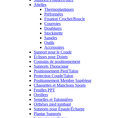
Attelles
Thermoplastiques
Préformées
Fixation Crochet/Boucle
Courroies
Doublures
Stockinette
Sangles
Outils
Accessoires
Support pour le Coude
Éclisses pour Doigts
Coussins de positionnement
Supports Thoracique
Positionnement Pied/Talon
Protection Coude/Talon
Positionnement Membre Supérieur
Chausettes et Manchons Sports
Feuilles PPT
Oreillers
Semelles et Talonnières
Orthèses pied tombant
Supports pour Épaule/Écharpe
Plantar Supports