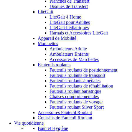
Planches de Transfert
Disques de Transfert
LiteGait
LiteGait 4 Home
LiteGait pour Adultes
LiteGait Pédiatriques
Harnais et Accessoires LiteGait
Appareil de Mobilité
Marchettes
Ambulateurs Adulte
Ambulateurs Enfants
Accessoires de Marchettes
Fauteuils roulants
Fauteuils roulants de positionnement
Fauteuils roulants de transport
Fauteuils roulants à pédales
Fauteuils roulants de réhabilitation
Fauteuils roulant bariatrique
Chaises comportementales
Fauteuils roulants de voyage
Fauteuils roulant Silver Sport
Accessoires Fauteuil Roulant
Coussins de Fauteuil Roulant
Vie quotidienne
Bain et Hygiène