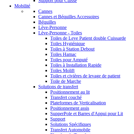
Support pour Cuisse
Mobilité
Cannes
Cannes et Béquilles Accessoires
Béquilles
Lève-Personne
Lève-Personne - Toiles
Toiles de Leve Patient double Cuissarde
Toiles Hygiénique
Toiles à Station Debout
Toiles Hamac
Toiles pour Amputé
Toiles à Installation Rapide
Toiles Molift
Toiles et civières de levage de patient
Toile de Marche
Solutions de transfert
Positionnement au lit
Transfert couché
Plateformes de Verticalisation
Positionnement assis
SupperPole et Barres d'Appui pour Lit
Support
Solutions Spécifiques
Transfert Automobile