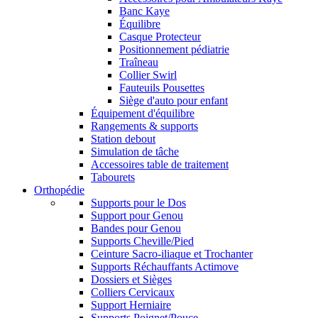
Banc Kaye
Équilibre
Casque Protecteur
Positionnement pédiatrie
Traîneau
Collier Swirl
Fauteuils Pousettes
Siège d'auto pour enfant
Équipement d'équilibre
Rangements & supports
Station debout
Simulation de tâche
Accessoires table de traitement
Tabourets
Orthopédie
Supports pour le Dos
Support pour Genou
Bandes pour Genou
Supports Cheville/Pied
Ceinture Sacro-iliaque et Trochanter
Supports Réchauffants Actimove
Dossiers et Sièges
Colliers Cervicaux
Support Herniaire
Supports Poignet/Pouce