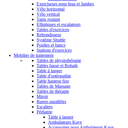
Exerciseurs pour bras et Jambes
Vélo horizontal
Vélo vertical
Tapis roulant
Elliptiques et escalateurs
Tables d'exercices
Rebondisseur
Système Shuttle
Poulies et bancs
Stations d'exercices
Mobilier de traitement
Tables de physiothérapie
Tables basse et Bobath
Table à langer
Table d'ostéopathie
Table hauteur fixe
Tables de Massage
Tables de thérapie
Miroir
Barres parallèles
Escaliers
Pédiatrie
Table à langer
Ambulateurs Kaye
Accessoires pour Ambulateurs Kaye