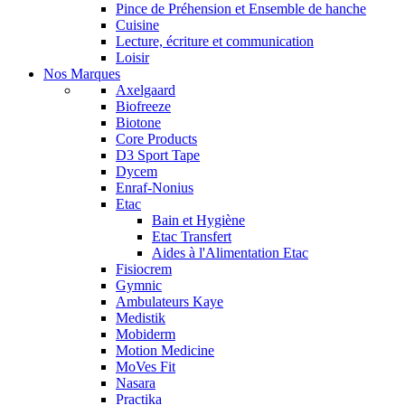
Pince de Préhension et Ensemble de hanche
Cuisine
Lecture, écriture et communication
Loisir
Nos Marques
Axelgaard
Biofreeze
Biotone
Core Products
D3 Sport Tape
Dycem
Enraf-Nonius
Etac
Bain et Hygiène
Etac Transfert
Aides à l'Alimentation Etac
Fisiocrem
Gymnic
Ambulateurs Kaye
Medistik
Mobiderm
Motion Medicine
MoVes Fit
Nasara
Practika