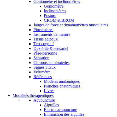
Goniomètre et inclinomètres
Goniomètre
Inclinomètres
Posture
CROM et BROM
Jauges de force et dynamomètres musculaires
Pincemètres
Instruments de mesure
Tissus adipeux
Test cognitif
Dextérité & sensoriel
Pèse-personne
Sensation
Chronos et minuteries
Signes vitaux
Volumètre
Références
Modèles anatomiques
Planches anatomiques
Livres
Modalités thérapeutiques
Acupuncture
Aiguilles
Électro-acupuncture
Élimination des aiguilles