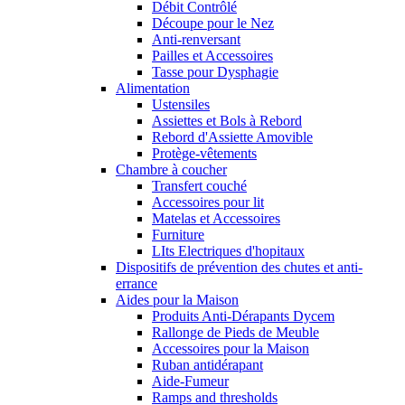
Débit Contrôlé
Découpe pour le Nez
Anti-renversant
Pailles et Accessoires
Tasse pour Dysphagie
Alimentation
Ustensiles
Assiettes et Bols à Rebord
Rebord d'Assiette Amovible
Protège-vêtements
Chambre à coucher
Transfert couché
Accessoires pour lit
Matelas et Accessoires
Furniture
LIts Electriques d'hopitaux
Dispositifs de prévention des chutes et anti-
errance
Aides pour la Maison
Produits Anti-Dérapants Dycem
Rallonge de Pieds de Meuble
Accessoires pour la Maison
Ruban antidérapant
Aide-Fumeur
Ramps and thresholds