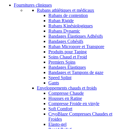
Fournitures cliniques
Rubans athlétiques et médicaux
Rubans de contention
Ruban Rigide
Rubans Kinésiologiques
Rubans Dynamic
Bandages Élastiques Adhésifs
Bandages Cohésifs
Ruban Micropore et Transpore
Produits pour Taping
Soins Chaud et Froid
Premiers Soins
Bandages Élastiques
Bandages et Tampons de gaze
Speed Splint
Gants
Enveloppements chauds et froids
Compresse Chaude
Housses en Ratine
Compresse Froide en vinyle
Soft Comfort
CryoBlaze Compresses Chaudes et
Froides
Elasto-gel