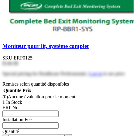
Moniteur pour lit, système complet
SKU
ERP0125
$146.98
Special pricing for Healthcare Professionals |
Log in
to see price
Remises selon quantité disponibles
Quantité
Prix
(0)
Aucune évaluation pour le moment
1 In Stock
ERP No.
Installation Fee
Quantité