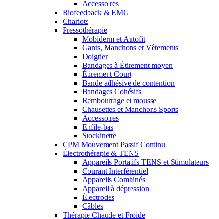
Accessoires
Biofeedback & EMG
Chariots
Pressothérapie
Mobiderm et Autofit
Gants, Manchons et Vêtements
Doigtier
Bandages à Étirement moyen
Étirement Court
Bande adhésive de contention
Bandages Cohésifs
Rembourrage et mousse
Chausettes et Manchons Sports
Accessoires
Enfile-bas
Stockinette
CPM Mouvement Passif Continu
Électrothérapie & TENS
Appareils Portatifs TENS et Stimulateurs
Courant Interférentiel
Appareils Combinés
Appareil à dépression
Électrodes
Câbles
Thérapie Chaude et Froide