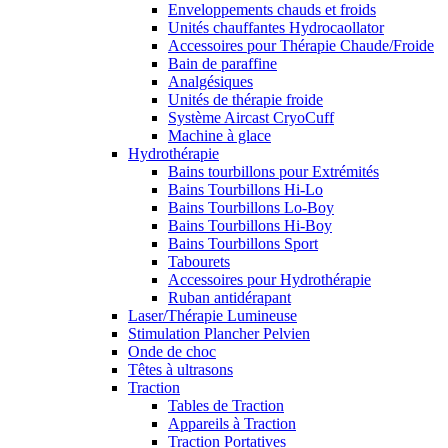
Enveloppements chauds et froids
Unités chauffantes Hydrocaollator
Accessoires pour Thérapie Chaude/Froide
Bain de paraffine
Analgésiques
Unités de thérapie froide
Système Aircast CryoCuff
Machine à glace
Hydrothérapie
Bains tourbillons pour Extrémités
Bains Tourbillons Hi-Lo
Bains Tourbillons Lo-Boy
Bains Tourbillons Hi-Boy
Bains Tourbillons Sport
Tabourets
Accessoires pour Hydrothérapie
Ruban antidérapant
Laser/Thérapie Lumineuse
Stimulation Plancher Pelvien
Onde de choc
Têtes à ultrasons
Traction
Tables de Traction
Appareils à Traction
Traction Portatives