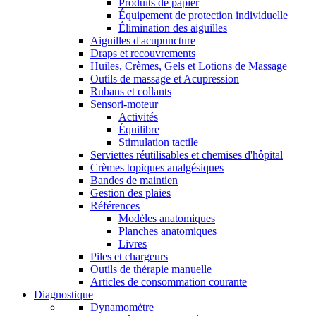
Produits de papier
Équipement de protection individuelle
Élimination des aiguilles
Aiguilles d'acupuncture
Draps et recouvrements
Huiles, Crèmes, Gels et Lotions de Massage
Outils de massage et Acupression
Rubans et collants
Sensori-moteur
Activités
Équilibre
Stimulation tactile
Serviettes réutilisables et chemises d'hôpital
Crèmes topiques analgésiques
Bandes de maintien
Gestion des plaies
Références
Modèles anatomiques
Planches anatomiques
Livres
Piles et chargeurs
Outils de thérapie manuelle
Articles de consommation courante
Diagnostique
Dynamomètre