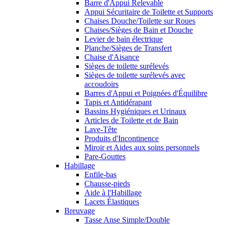
Barre d'Appui Relevable
Appui Sécuritaire de Toilette et Supports
Chaises Douche/Toilette sur Roues
Chaises/Sièges de Bain et Douche
Levier de bain électrique
Planche/Sièges de Transfert
Chaise d'Aisance
Sièges de toilette surélevés
Sièges de toilette surélevés avec
accoudoirs
Barres d'Appui et Poignées d'Équilibre
Tapis et Antidérapant
Bassins Hygiéniques et Urinaux
Articles de Toilette et de Bain
Lave-Tête
Produits d'Incontinence
Miroir et Aides aux soins personnels
Pare-Gouttes
Habillage
Enfile-bas
Chausse-pieds
Aide à l'Habillage
Lacets Élastiques
Breuvage
Tasse Anse Simple/Double