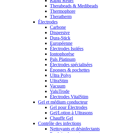
Rapid Relief
Therabeads & Medibeads
Thermophore
Theratherm
Électrodes
Carbone
Dispersive
Dura-Stick
Européenne
Électrodes Isolées
Iontophorèse
Pals Platinum
Électrodes spécialisées
Éponges & pochettes
Ultra Polys
UltraStim
Vacuum
ValuTrode
Électrodes VitalStim
Gel et médium conducteur
Gel pour Électrodes
Gel/Lotion à Ultrasons
Chauffe Gel
Contrôle des infections
Nettoyants et désinfectants