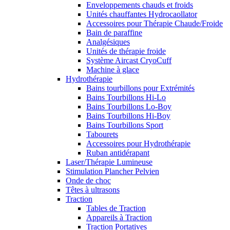
Enveloppements chauds et froids
Unités chauffantes Hydrocaollator
Accessoires pour Thérapie Chaude/Froide
Bain de paraffine
Analgésiques
Unités de thérapie froide
Système Aircast CryoCuff
Machine à glace
Hydrothérapie
Bains tourbillons pour Extrémités
Bains Tourbillons Hi-Lo
Bains Tourbillons Lo-Boy
Bains Tourbillons Hi-Boy
Bains Tourbillons Sport
Tabourets
Accessoires pour Hydrothérapie
Ruban antidérapant
Laser/Thérapie Lumineuse
Stimulation Plancher Pelvien
Onde de choc
Têtes à ultrasons
Traction
Tables de Traction
Appareils à Traction
Traction Portatives