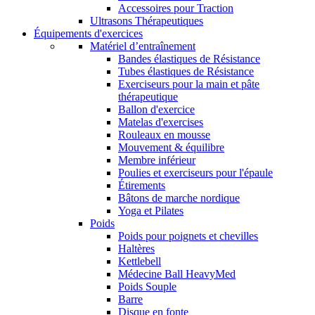
Accessoires pour Traction
Ultrasons Thérapeutiques
Équipements d'exercices
Matériel d’entraînement
Bandes élastiques de Résistance
Tubes élastiques de Résistance
Exerciseurs pour la main et pâte
thérapeutique
Ballon d'exercice
Matelas d'exercises
Rouleaux en mousse
Mouvement & équilibre
Membre inférieur
Poulies et exerciseurs pour l'épaule
Étirements
Bâtons de marche nordique
Yoga et Pilates
Poids
Poids pour poignets et chevilles
Haltères
Kettlebell
Médecine Ball HeavyMed
Poids Souple
Barre
Disque en fonte