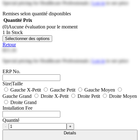
Special pricing for Healthcare Professionals |
Log in
to see price
Remises selon quantité disponibles
Quantité
Prix
(0)
Aucune évaluation pour le moment
1 In Stock
Sélectionner des options
Retour
$15.16
Special pricing for Healthcare Professionals |
Log in
to see price
ERP No.
Size|Taille
Gauche X-Petit
Gauche Petit
Gauche Moyen
Gauche Grand
Droite X-Petit
Droite Petit
Droite Moyen
Droite Grand
Installation Fee
Quantité
-
+
Details