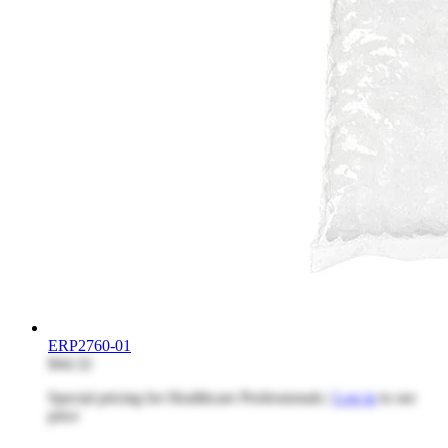
ERP2760-01
$44.32
Special pricing for Healthcare Professionals |
Log in
to see
price