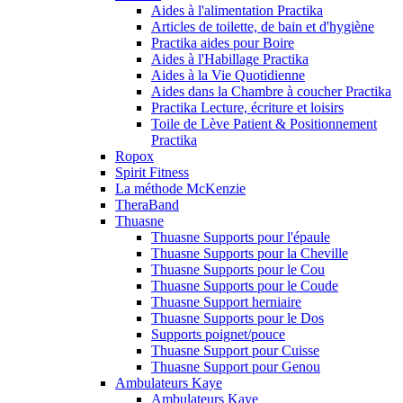
Aides à l'alimentation Practika
Articles de toilette, de bain et d'hygiène
Practika aides pour Boire
Aides à l'Habillage Practika
Aides à la Vie Quotidienne
Aides dans la Chambre à coucher Practika
Practika Lecture, écriture et loisirs
Toile de Lève Patient & Positionnement
Practika
Ropox
Spirit Fitness
La méthode McKenzie
TheraBand
Thuasne
Thuasne Supports pour l'épaule
Thuasne Supports pour la Cheville
Thuasne Supports pour le Cou
Thuasne Supports pour le Coude
Thuasne Support herniaire
Thuasne Supports pour le Dos
Supports poignet/pouce
Thuasne Support pour Cuisse
Thuasne Support pour Genou
Ambulateurs Kaye
Ambulateurs Kaye