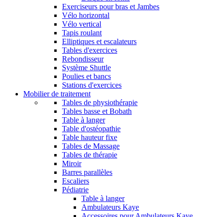
Exerciseurs pour bras et Jambes
Vélo horizontal
Vélo vertical
Tapis roulant
Elliptiques et escalateurs
Tables d'exercices
Rebondisseur
Système Shuttle
Poulies et bancs
Stations d'exercices
Mobilier de traitement
Tables de physiothérapie
Tables basse et Bobath
Table à langer
Table d'ostéopathie
Table hauteur fixe
Tables de Massage
Tables de thérapie
Miroir
Barres parallèles
Escaliers
Pédiatrie
Table à langer
Ambulateurs Kaye
Accessoires pour Ambulateurs Kaye