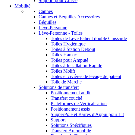
Support pour Cuisse
Mobilité
Cannes
Cannes et Béquilles Accessoires
Béquilles
Lève-Personne
Lève-Personne - Toiles
Toiles de Leve Patient double Cuissarde
Toiles Hygiénique
Toiles à Station Debout
Toiles Hamac
Toiles pour Amputé
Toiles à Installation Rapide
Toiles Molift
Toiles et civières de levage de patient
Toile de Marche
Solutions de transfert
Positionnement au lit
Transfert couché
Plateformes de Verticalisation
Positionnement assis
SupperPole et Barres d'Appui pour Lit
Support
Solutions Spécifiques
Transfert Automobile