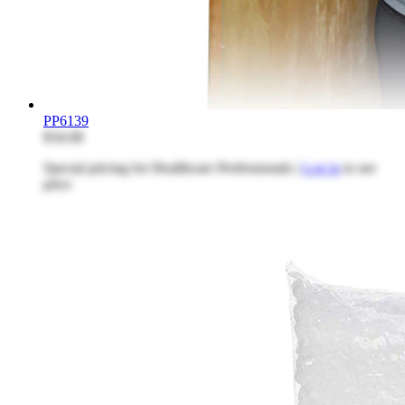
PP6139
$34.08
Special pricing for Healthcare Professionals |
Log in
to see
price