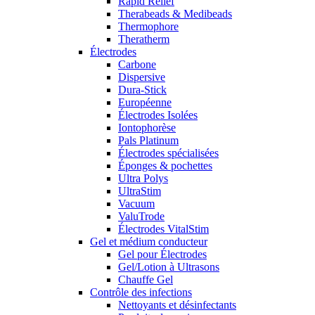
Rapid Relief
Therabeads & Medibeads
Thermophore
Theratherm
Électrodes
Carbone
Dispersive
Dura-Stick
Européenne
Électrodes Isolées
Iontophorèse
Pals Platinum
Électrodes spécialisées
Éponges & pochettes
Ultra Polys
UltraStim
Vacuum
ValuTrode
Électrodes VitalStim
Gel et médium conducteur
Gel pour Électrodes
Gel/Lotion à Ultrasons
Chauffe Gel
Contrôle des infections
Nettoyants et désinfectants