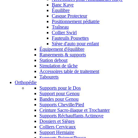
Banc Kaye
Équilibre
Casque Protecteur
Positionnement pédiatrie
Traîneau
Collier Swirl
Fauteuils Pousettes
Siège d'auto pour enfant
Équipement d'équilibre
Rangements & supports
Station debout
Simulation de tâche
Accessoires table de traitement
Tabourets
Orthopédie
Supports pour le Dos
Support pour Genou
Bandes pour Genou
Supports Cheville/Pied
Ceinture Sacro-iliaque et Trochanter
Supports Réchauffants Actimove
Dossiers et Sièges
Colliers Cervicaux
Support Herniaire
Supports Poignet/Pouce