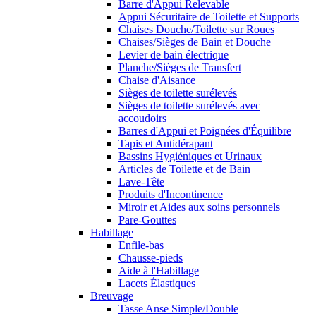
Barre d'Appui Relevable
Appui Sécuritaire de Toilette et Supports
Chaises Douche/Toilette sur Roues
Chaises/Sièges de Bain et Douche
Levier de bain électrique
Planche/Sièges de Transfert
Chaise d'Aisance
Sièges de toilette surélevés
Sièges de toilette surélevés avec
accoudoirs
Barres d'Appui et Poignées d'Équilibre
Tapis et Antidérapant
Bassins Hygiéniques et Urinaux
Articles de Toilette et de Bain
Lave-Tête
Produits d'Incontinence
Miroir et Aides aux soins personnels
Pare-Gouttes
Habillage
Enfile-bas
Chausse-pieds
Aide à l'Habillage
Lacets Élastiques
Breuvage
Tasse Anse Simple/Double