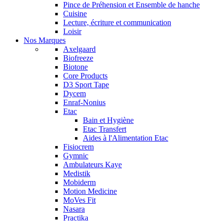
Pince de Préhension et Ensemble de hanche
Cuisine
Lecture, écriture et communication
Loisir
Nos Marques
Axelgaard
Biofreeze
Biotone
Core Products
D3 Sport Tape
Dycem
Enraf-Nonius
Etac
Bain et Hygiène
Etac Transfert
Aides à l'Alimentation Etac
Fisiocrem
Gymnic
Ambulateurs Kaye
Medistik
Mobiderm
Motion Medicine
MoVes Fit
Nasara
Practika