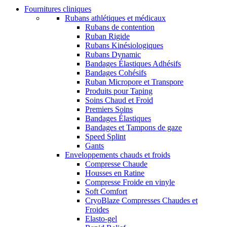
Fournitures cliniques
Rubans athlétiques et médicaux
Rubans de contention
Ruban Rigide
Rubans Kinésiologiques
Rubans Dynamic
Bandages Élastiques Adhésifs
Bandages Cohésifs
Ruban Micropore et Transpore
Produits pour Taping
Soins Chaud et Froid
Premiers Soins
Bandages Élastiques
Bandages et Tampons de gaze
Speed Splint
Gants
Enveloppements chauds et froids
Compresse Chaude
Housses en Ratine
Compresse Froide en vinyle
Soft Comfort
CryoBlaze Compresses Chaudes et
Froides
Elasto-gel