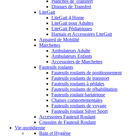
Planches de Transfert
Disques de Transfert
LiteGait
LiteGait 4 Home
LiteGait pour Adultes
LiteGait Pédiatriques
Harnais et Accessoires LiteGait
Appareil de Mobilité
Marchettes
Ambulateurs Adulte
Ambulateurs Enfants
Accessoires de Marchettes
Fauteuils roulants
Fauteuils roulants de positionnement
Fauteuils roulants de transport
Fauteuils roulants à pédales
Fauteuils roulants de réhabilitation
Fauteuils roulant bariatrique
Chaises comportementales
Fauteuils roulants de voyage
Fauteuils roulant Silver Sport
Accessoires Fauteuil Roulant
Coussins de Fauteuil Roulant
Vie quotidienne
Bain et Hygiène