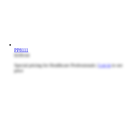
PP8111
$109.64
Special pricing for Healthcare Professionals |
Log in
to see
price