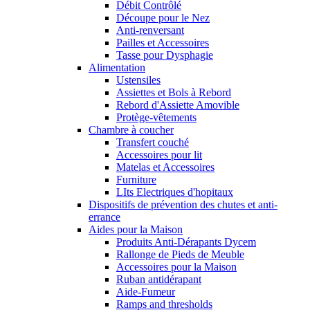
Débit Contrôlé
Découpe pour le Nez
Anti-renversant
Pailles et Accessoires
Tasse pour Dysphagie
Alimentation
Ustensiles
Assiettes et Bols à Rebord
Rebord d'Assiette Amovible
Protège-vêtements
Chambre à coucher
Transfert couché
Accessoires pour lit
Matelas et Accessoires
Furniture
LIts Electriques d'hopitaux
Dispositifs de prévention des chutes et anti-
errance
Aides pour la Maison
Produits Anti-Dérapants Dycem
Rallonge de Pieds de Meuble
Accessoires pour la Maison
Ruban antidérapant
Aide-Fumeur
Ramps and thresholds