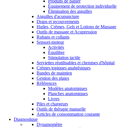
Produits de papier
Équipement de protection individuelle
Élimination des aiguilles
Aiguilles d'acupuncture
Draps et recouvrements
Huiles, Crèmes, Gels et Lotions de Massage
Outils de massage et Acupression
Rubans et collants
Sensori-moteur
Activités
Équilibre
Stimulation tactile
Serviettes réutilisables et chemises d'hôpital
Crèmes topiques analgésiques
Bandes de maintien
Gestion des plaies
Références
Modèles anatomiques
Planches anatomiques
Livres
Piles et chargeurs
Outils de thérapie manuelle
Articles de consommation courante
Diagnostique
Dynamomètre