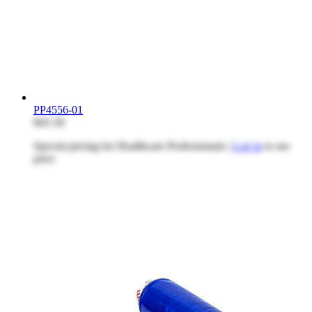
PP4556-01
$45.58
Special pricing for Healthcare Professionals |
Log in
to see
price