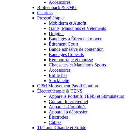
Accessoires
Biofeedback & EMG
Chariots
Pressothérapie
Mobiderm et Autofit
Gants, Manchons et Vêtements
Doigtier
Bandages à Étirement moyen
Étirement Court
Bande adhésive de contention
Bandages Cohésifs
Rembourrage et mousse
Chausettes et Manchons Sports
Accessoires
Enfile-bas
Stockinette
CPM Mouvement Passif Continu
Électrothérapie & TENS
Appareils Portatifs TENS et Stimulateurs
Courant Interférentiel
Appareils Combinés
Appareil à dépression
Électrodes
Câbles
Thérapie Chaude et Froide