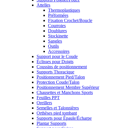
Attelles
Thermoplastiques
Préformées
Fixation Crochet/Boucle
Courroies
Doublures
Stockinette
Sangles
Outils
Accessoires
Support pour le Coude
Éclisses pour Doigts
Coussins de positionnement
Supports Thoracique
Positionnement Pied/Talon
Protection Coude/Talon
Positionnement Membre Supérieur
Chausettes et Manchons Sports
Feuilles PPT
Oreillers
Semelles et Talonnières
Orthèses pied tombant
Supports pour Épaule/Écharpe
Plantar Supports