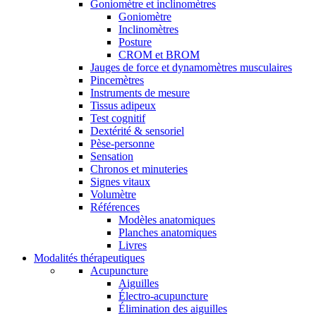
Goniomètre et inclinomètres
Goniomètre
Inclinomètres
Posture
CROM et BROM
Jauges de force et dynamomètres musculaires
Pincemètres
Instruments de mesure
Tissus adipeux
Test cognitif
Dextérité & sensoriel
Pèse-personne
Sensation
Chronos et minuteries
Signes vitaux
Volumètre
Références
Modèles anatomiques
Planches anatomiques
Livres
Modalités thérapeutiques
Acupuncture
Aiguilles
Électro-acupuncture
Élimination des aiguilles