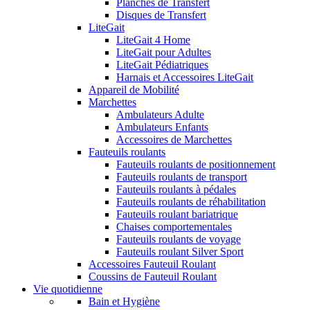
Planches de Transfert
Disques de Transfert
LiteGait
LiteGait 4 Home
LiteGait pour Adultes
LiteGait Pédiatriques
Harnais et Accessoires LiteGait
Appareil de Mobilité
Marchettes
Ambulateurs Adulte
Ambulateurs Enfants
Accessoires de Marchettes
Fauteuils roulants
Fauteuils roulants de positionnement
Fauteuils roulants de transport
Fauteuils roulants à pédales
Fauteuils roulants de réhabilitation
Fauteuils roulant bariatrique
Chaises comportementales
Fauteuils roulants de voyage
Fauteuils roulant Silver Sport
Accessoires Fauteuil Roulant
Coussins de Fauteuil Roulant
Vie quotidienne
Bain et Hygiène