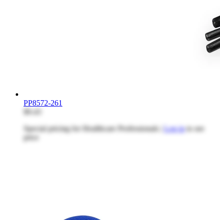
PP8572-261
$9.43
Special pricing for Healthcare Professionals |
Log in
to see
price