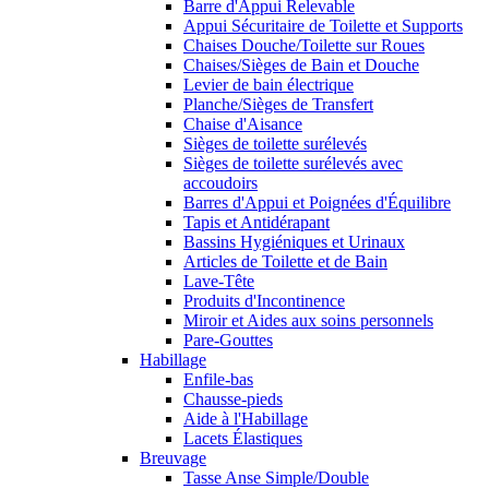
Barre d'Appui Relevable
Appui Sécuritaire de Toilette et Supports
Chaises Douche/Toilette sur Roues
Chaises/Sièges de Bain et Douche
Levier de bain électrique
Planche/Sièges de Transfert
Chaise d'Aisance
Sièges de toilette surélevés
Sièges de toilette surélevés avec
accoudoirs
Barres d'Appui et Poignées d'Équilibre
Tapis et Antidérapant
Bassins Hygiéniques et Urinaux
Articles de Toilette et de Bain
Lave-Tête
Produits d'Incontinence
Miroir et Aides aux soins personnels
Pare-Gouttes
Habillage
Enfile-bas
Chausse-pieds
Aide à l'Habillage
Lacets Élastiques
Breuvage
Tasse Anse Simple/Double