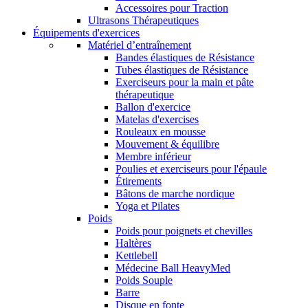
Accessoires pour Traction
Ultrasons Thérapeutiques
Équipements d'exercices
Matériel d’entraînement
Bandes élastiques de Résistance
Tubes élastiques de Résistance
Exerciseurs pour la main et pâte
thérapeutique
Ballon d'exercice
Matelas d'exercises
Rouleaux en mousse
Mouvement & équilibre
Membre inférieur
Poulies et exerciseurs pour l'épaule
Étirements
Bâtons de marche nordique
Yoga et Pilates
Poids
Poids pour poignets et chevilles
Haltères
Kettlebell
Médecine Ball HeavyMed
Poids Souple
Barre
Disque en fonte