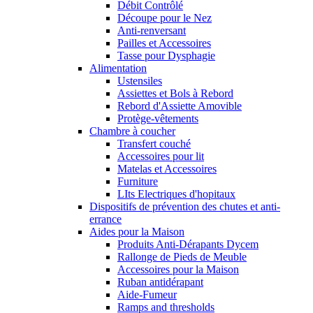
Débit Contrôlé
Découpe pour le Nez
Anti-renversant
Pailles et Accessoires
Tasse pour Dysphagie
Alimentation
Ustensiles
Assiettes et Bols à Rebord
Rebord d'Assiette Amovible
Protège-vêtements
Chambre à coucher
Transfert couché
Accessoires pour lit
Matelas et Accessoires
Furniture
LIts Electriques d'hopitaux
Dispositifs de prévention des chutes et anti-
errance
Aides pour la Maison
Produits Anti-Dérapants Dycem
Rallonge de Pieds de Meuble
Accessoires pour la Maison
Ruban antidérapant
Aide-Fumeur
Ramps and thresholds