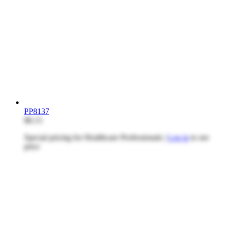
PP8137
$8.15
Special pricing for Healthcare Professionals |
Log in
to see
price