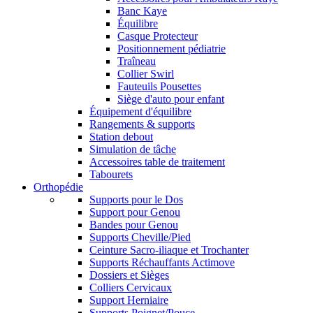
Banc Kaye
Équilibre
Casque Protecteur
Positionnement pédiatrie
Traîneau
Collier Swirl
Fauteuils Pousettes
Siège d'auto pour enfant
Équipement d'équilibre
Rangements & supports
Station debout
Simulation de tâche
Accessoires table de traitement
Tabourets
Orthopédie
Supports pour le Dos
Support pour Genou
Bandes pour Genou
Supports Cheville/Pied
Ceinture Sacro-iliaque et Trochanter
Supports Réchauffants Actimove
Dossiers et Sièges
Colliers Cervicaux
Support Herniaire
Supports Poignet/Pouce