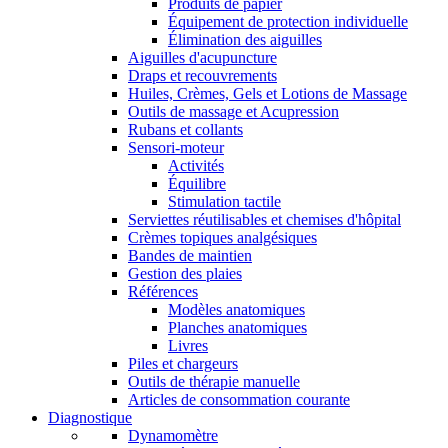
Produits de papier
Équipement de protection individuelle
Élimination des aiguilles
Aiguilles d'acupuncture
Draps et recouvrements
Huiles, Crèmes, Gels et Lotions de Massage
Outils de massage et Acupression
Rubans et collants
Sensori-moteur
Activités
Équilibre
Stimulation tactile
Serviettes réutilisables et chemises d'hôpital
Crèmes topiques analgésiques
Bandes de maintien
Gestion des plaies
Références
Modèles anatomiques
Planches anatomiques
Livres
Piles et chargeurs
Outils de thérapie manuelle
Articles de consommation courante
Diagnostique
Dynamomètre