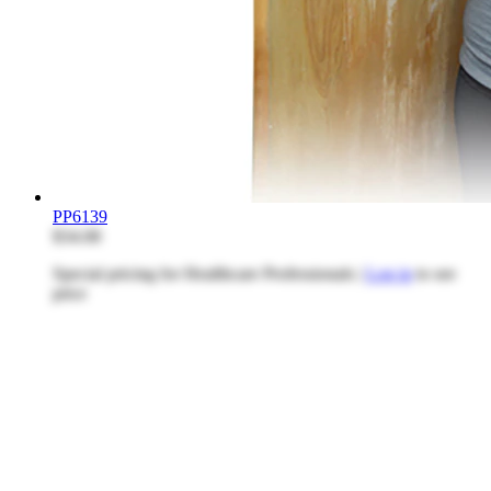
PP6139
$34.08
Special pricing for Healthcare Professionals |
Log in
to see
price