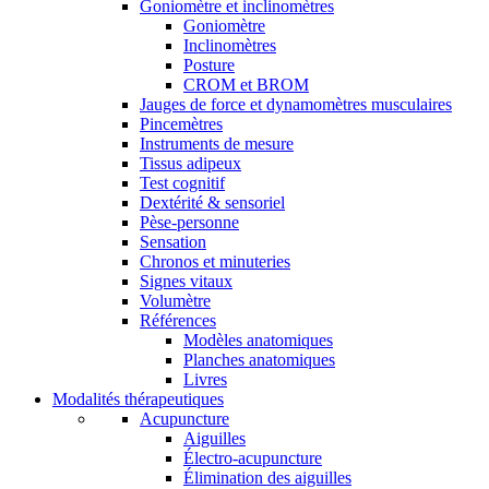
Goniomètre et inclinomètres
Goniomètre
Inclinomètres
Posture
CROM et BROM
Jauges de force et dynamomètres musculaires
Pincemètres
Instruments de mesure
Tissus adipeux
Test cognitif
Dextérité & sensoriel
Pèse-personne
Sensation
Chronos et minuteries
Signes vitaux
Volumètre
Références
Modèles anatomiques
Planches anatomiques
Livres
Modalités thérapeutiques
Acupuncture
Aiguilles
Électro-acupuncture
Élimination des aiguilles