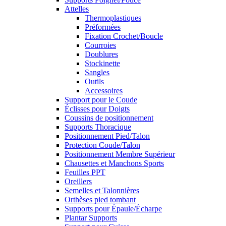
Attelles
Thermoplastiques
Préformées
Fixation Crochet/Boucle
Courroies
Doublures
Stockinette
Sangles
Outils
Accessoires
Support pour le Coude
Éclisses pour Doigts
Coussins de positionnement
Supports Thoracique
Positionnement Pied/Talon
Protection Coude/Talon
Positionnement Membre Supérieur
Chausettes et Manchons Sports
Feuilles PPT
Oreillers
Semelles et Talonnières
Orthèses pied tombant
Supports pour Épaule/Écharpe
Plantar Supports