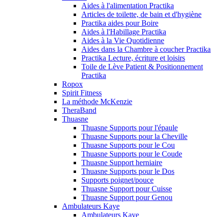
Aides à l'alimentation Practika
Articles de toilette, de bain et d'hygiène
Practika aides pour Boire
Aides à l'Habillage Practika
Aides à la Vie Quotidienne
Aides dans la Chambre à coucher Practika
Practika Lecture, écriture et loisirs
Toile de Lève Patient & Positionnement
Practika
Ropox
Spirit Fitness
La méthode McKenzie
TheraBand
Thuasne
Thuasne Supports pour l'épaule
Thuasne Supports pour la Cheville
Thuasne Supports pour le Cou
Thuasne Supports pour le Coude
Thuasne Support herniaire
Thuasne Supports pour le Dos
Supports poignet/pouce
Thuasne Support pour Cuisse
Thuasne Support pour Genou
Ambulateurs Kaye
Ambulateurs Kaye