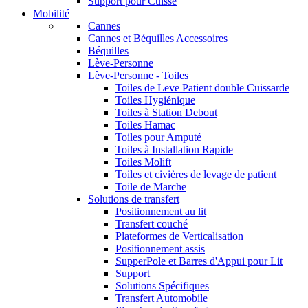
Support pour Cuisse
Mobilité
Cannes
Cannes et Béquilles Accessoires
Béquilles
Lève-Personne
Lève-Personne - Toiles
Toiles de Leve Patient double Cuissarde
Toiles Hygiénique
Toiles à Station Debout
Toiles Hamac
Toiles pour Amputé
Toiles à Installation Rapide
Toiles Molift
Toiles et civières de levage de patient
Toile de Marche
Solutions de transfert
Positionnement au lit
Transfert couché
Plateformes de Verticalisation
Positionnement assis
SupperPole et Barres d'Appui pour Lit
Support
Solutions Spécifiques
Transfert Automobile