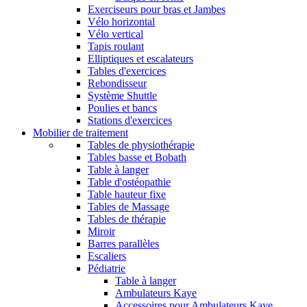
Exerciseurs pour bras et Jambes
Vélo horizontal
Vélo vertical
Tapis roulant
Elliptiques et escalateurs
Tables d'exercices
Rebondisseur
Système Shuttle
Poulies et bancs
Stations d'exercices
Mobilier de traitement
Tables de physiothérapie
Tables basse et Bobath
Table à langer
Table d'ostéopathie
Table hauteur fixe
Tables de Massage
Tables de thérapie
Miroir
Barres parallèles
Escaliers
Pédiatrie
Table à langer
Ambulateurs Kaye
Accessoires pour Ambulateurs Kaye