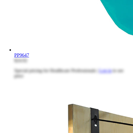
PP9647
$24.92
Special pricing for Healthcare Professionals |
Log in
to see
price