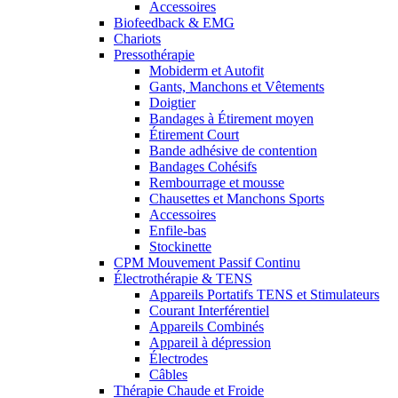
Accessoires
Biofeedback & EMG
Chariots
Pressothérapie
Mobiderm et Autofit
Gants, Manchons et Vêtements
Doigtier
Bandages à Étirement moyen
Étirement Court
Bande adhésive de contention
Bandages Cohésifs
Rembourrage et mousse
Chausettes et Manchons Sports
Accessoires
Enfile-bas
Stockinette
CPM Mouvement Passif Continu
Électrothérapie & TENS
Appareils Portatifs TENS et Stimulateurs
Courant Interférentiel
Appareils Combinés
Appareil à dépression
Électrodes
Câbles
Thérapie Chaude et Froide