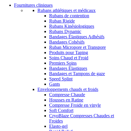
Fournitures cliniques
Rubans athlétiques et médicaux
Rubans de contention
Ruban Rigide
Rubans Kinésiologiques
Rubans Dynamic
Bandages Élastiques Adhésifs
Bandages Cohésifs
Ruban Micropore et Transpore
Produits pour Taping
Soins Chaud et Froid
Premiers Soins
Bandages Élastiques
Bandages et Tampons de gaze
Speed Splint
Gants
Enveloppements chauds et froids
Compresse Chaude
Housses en Ratine
Compresse Froide en vinyle
Soft Comfort
CryoBlaze Compresses Chaudes et
Froides
Elasto-gel