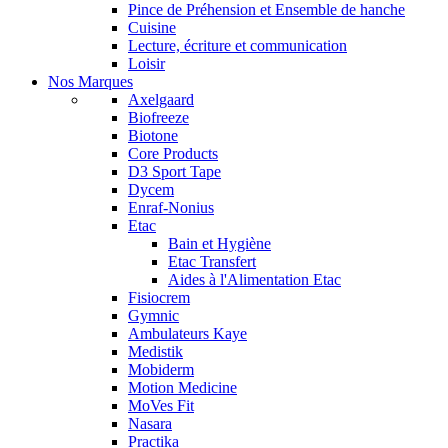
Pince de Préhension et Ensemble de hanche
Cuisine
Lecture, écriture et communication
Loisir
Nos Marques
Axelgaard
Biofreeze
Biotone
Core Products
D3 Sport Tape
Dycem
Enraf-Nonius
Etac
Bain et Hygiène
Etac Transfert
Aides à l'Alimentation Etac
Fisiocrem
Gymnic
Ambulateurs Kaye
Medistik
Mobiderm
Motion Medicine
MoVes Fit
Nasara
Practika