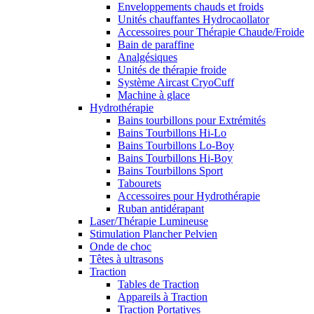
Enveloppements chauds et froids
Unités chauffantes Hydrocaollator
Accessoires pour Thérapie Chaude/Froide
Bain de paraffine
Analgésiques
Unités de thérapie froide
Système Aircast CryoCuff
Machine à glace
Hydrothérapie
Bains tourbillons pour Extrémités
Bains Tourbillons Hi-Lo
Bains Tourbillons Lo-Boy
Bains Tourbillons Hi-Boy
Bains Tourbillons Sport
Tabourets
Accessoires pour Hydrothérapie
Ruban antidérapant
Laser/Thérapie Lumineuse
Stimulation Plancher Pelvien
Onde de choc
Têtes à ultrasons
Traction
Tables de Traction
Appareils à Traction
Traction Portatives