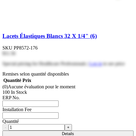
Lacets Élastiques Blancs 32 X 1/4" (6)
SKU
PP8572-176
$11.56
Special pricing for Healthcare Professionals |
Log in
to see price
Remises selon quantité disponibles
Quantité
Prix
(0)
Aucune évaluation pour le moment
100 In Stock
ERP No.
Installation Fee
Quantité
-
+
Details