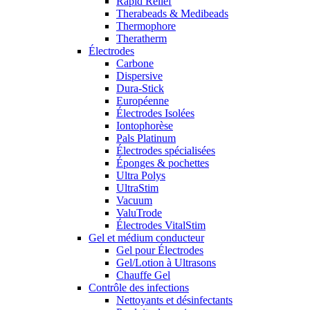
Rapid Relief
Therabeads & Medibeads
Thermophore
Theratherm
Électrodes
Carbone
Dispersive
Dura-Stick
Européenne
Électrodes Isolées
Iontophorèse
Pals Platinum
Électrodes spécialisées
Éponges & pochettes
Ultra Polys
UltraStim
Vacuum
ValuTrode
Électrodes VitalStim
Gel et médium conducteur
Gel pour Électrodes
Gel/Lotion à Ultrasons
Chauffe Gel
Contrôle des infections
Nettoyants et désinfectants