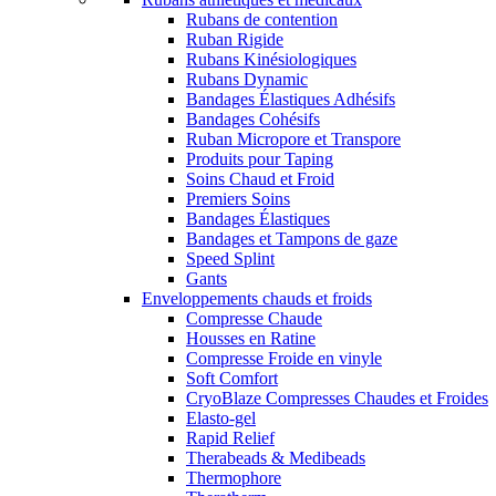
Rubans de contention
Ruban Rigide
Rubans Kinésiologiques
Rubans Dynamic
Bandages Élastiques Adhésifs
Bandages Cohésifs
Ruban Micropore et Transpore
Produits pour Taping
Soins Chaud et Froid
Premiers Soins
Bandages Élastiques
Bandages et Tampons de gaze
Speed Splint
Gants
Enveloppements chauds et froids
Compresse Chaude
Housses en Ratine
Compresse Froide en vinyle
Soft Comfort
CryoBlaze Compresses Chaudes et Froides
Elasto-gel
Rapid Relief
Therabeads & Medibeads
Thermophore