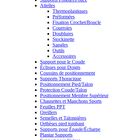
Attelles
Thermoplastiques
Préformées
Fixation Crochet/Boucle
Courroies
Doublures
Stockinette
Sangles
Outils
Accessoires
Support pour le Coude
Éclisses pour Doigts
Coussins de positionnement
Supports Thoracique
Positionnement Pied/Talon
Protection Coude/Talon
Positionnement Membre Supérieur
Chausettes et Manchons Sports
Feuilles PPT
Oreillers
Semelles et Talonnières
Orthèses pied tombant
Supports pour Épaule/Écharpe
Plantar Supports