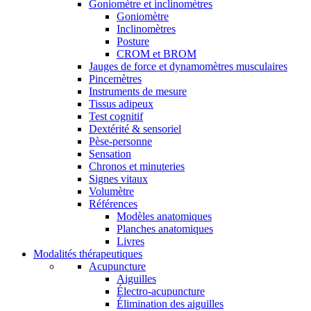
Goniomètre et inclinomètres
Goniomètre
Inclinomètres
Posture
CROM et BROM
Jauges de force et dynamomètres musculaires
Pincemètres
Instruments de mesure
Tissus adipeux
Test cognitif
Dextérité & sensoriel
Pèse-personne
Sensation
Chronos et minuteries
Signes vitaux
Volumètre
Références
Modèles anatomiques
Planches anatomiques
Livres
Modalités thérapeutiques
Acupuncture
Aiguilles
Électro-acupuncture
Élimination des aiguilles