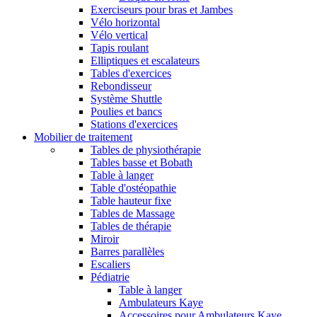
Exerciseurs pour bras et Jambes
Vélo horizontal
Vélo vertical
Tapis roulant
Elliptiques et escalateurs
Tables d'exercices
Rebondisseur
Système Shuttle
Poulies et bancs
Stations d'exercices
Mobilier de traitement
Tables de physiothérapie
Tables basse et Bobath
Table à langer
Table d'ostéopathie
Table hauteur fixe
Tables de Massage
Tables de thérapie
Miroir
Barres parallèles
Escaliers
Pédiatrie
Table à langer
Ambulateurs Kaye
Accessoires pour Ambulateurs Kaye