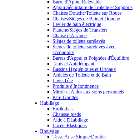
Barre d'Appui Relevable
Appui Sécuritaire de Toilette et Supports
Chaises Douche/Toilette sur Roues
Chaises/Sièges de Bain et Douche
Levier de bain électrique
Planche/Sièges de Transfert
Chaise d'Aisance
Sièges de toilette surélevés
Sièges de toilette surélevés avec
accoudoirs
Barres d'Appui et Poignées d'Équilibre
Tapis et Antidérapant
Bassins Hygiéniques et Urinaux
Articles de Toilette et de Bain
Lave-Tête
Produits d'Incontinence
Miroir et Aides aux soins personnels
Pare-Gouttes
Habillage
Enfile-bas
Chausse-pieds
Aide à l'Habillage
Lacets Élastiques
Breuvage
Tasse Anse Simple/Double