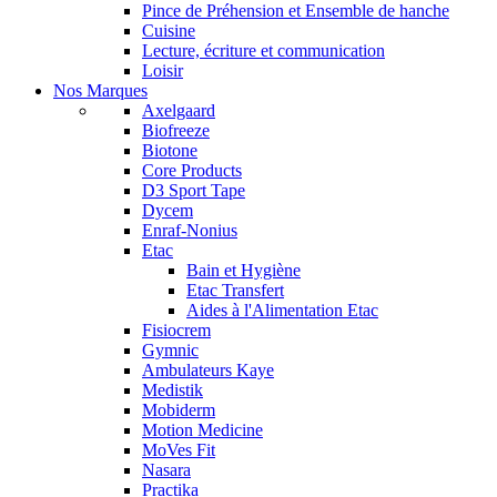
Pince de Préhension et Ensemble de hanche
Cuisine
Lecture, écriture et communication
Loisir
Nos Marques
Axelgaard
Biofreeze
Biotone
Core Products
D3 Sport Tape
Dycem
Enraf-Nonius
Etac
Bain et Hygiène
Etac Transfert
Aides à l'Alimentation Etac
Fisiocrem
Gymnic
Ambulateurs Kaye
Medistik
Mobiderm
Motion Medicine
MoVes Fit
Nasara
Practika