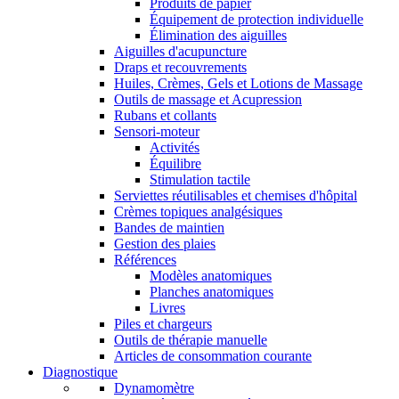
Produits de papier
Équipement de protection individuelle
Élimination des aiguilles
Aiguilles d'acupuncture
Draps et recouvrements
Huiles, Crèmes, Gels et Lotions de Massage
Outils de massage et Acupression
Rubans et collants
Sensori-moteur
Activités
Équilibre
Stimulation tactile
Serviettes réutilisables et chemises d'hôpital
Crèmes topiques analgésiques
Bandes de maintien
Gestion des plaies
Références
Modèles anatomiques
Planches anatomiques
Livres
Piles et chargeurs
Outils de thérapie manuelle
Articles de consommation courante
Diagnostique
Dynamomètre