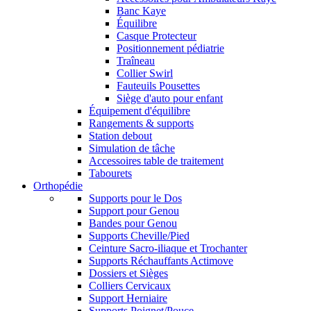
Banc Kaye
Équilibre
Casque Protecteur
Positionnement pédiatrie
Traîneau
Collier Swirl
Fauteuils Pousettes
Siège d'auto pour enfant
Équipement d'équilibre
Rangements & supports
Station debout
Simulation de tâche
Accessoires table de traitement
Tabourets
Orthopédie
Supports pour le Dos
Support pour Genou
Bandes pour Genou
Supports Cheville/Pied
Ceinture Sacro-iliaque et Trochanter
Supports Réchauffants Actimove
Dossiers et Sièges
Colliers Cervicaux
Support Herniaire
Supports Poignet/Pouce