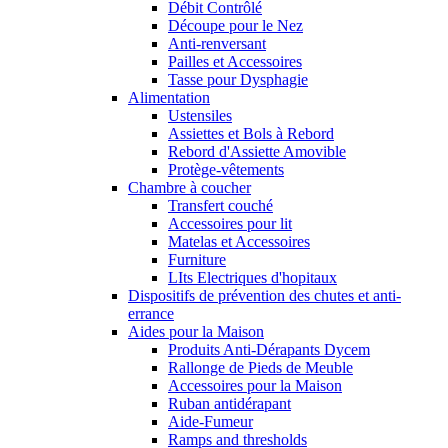
Débit Contrôlé
Découpe pour le Nez
Anti-renversant
Pailles et Accessoires
Tasse pour Dysphagie
Alimentation
Ustensiles
Assiettes et Bols à Rebord
Rebord d'Assiette Amovible
Protège-vêtements
Chambre à coucher
Transfert couché
Accessoires pour lit
Matelas et Accessoires
Furniture
LIts Electriques d'hopitaux
Dispositifs de prévention des chutes et anti-
errance
Aides pour la Maison
Produits Anti-Dérapants Dycem
Rallonge de Pieds de Meuble
Accessoires pour la Maison
Ruban antidérapant
Aide-Fumeur
Ramps and thresholds