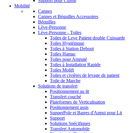
Support pour Cuisse
Mobilité
Cannes
Cannes et Béquilles Accessoires
Béquilles
Lève-Personne
Lève-Personne - Toiles
Toiles de Leve Patient double Cuissarde
Toiles Hygiénique
Toiles à Station Debout
Toiles Hamac
Toiles pour Amputé
Toiles à Installation Rapide
Toiles Molift
Toiles et civières de levage de patient
Toile de Marche
Solutions de transfert
Positionnement au lit
Transfert couché
Plateformes de Verticalisation
Positionnement assis
SupperPole et Barres d'Appui pour Lit
Support
Solutions Spécifiques
Transfert Automobile