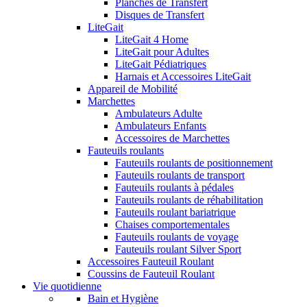
Planches de Transfert
Disques de Transfert
LiteGait
LiteGait 4 Home
LiteGait pour Adultes
LiteGait Pédiatriques
Harnais et Accessoires LiteGait
Appareil de Mobilité
Marchettes
Ambulateurs Adulte
Ambulateurs Enfants
Accessoires de Marchettes
Fauteuils roulants
Fauteuils roulants de positionnement
Fauteuils roulants de transport
Fauteuils roulants à pédales
Fauteuils roulants de réhabilitation
Fauteuils roulant bariatrique
Chaises comportementales
Fauteuils roulants de voyage
Fauteuils roulant Silver Sport
Accessoires Fauteuil Roulant
Coussins de Fauteuil Roulant
Vie quotidienne
Bain et Hygiène