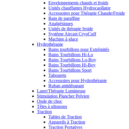
Enveloppements chauds et froids
Unités chauffantes Hydrocaollator
Accessoires pour Thérapie Chaude/Froide
Bain de paraffine
Analgésiques
Unités de thérapie froide
Système Aircast CryoCuff
Machine à glace
Hydrothérapie
Bains tourbillons pour Extrémités
Bains Tourbillons Hi-Lo
Bains Tourbillons Lo-Boy
Bains Tourbillons Hi-Boy
Bains Tourbillons Sport
Tabourets
Accessoires pour Hydrothérapie
Ruban antidérapant
Laser/Thérapie Lumineuse
Stimulation Plancher Pelvien
Onde de choc
Têtes à ultrasons
Traction
Tables de Traction
Appareils à Traction
Traction Portatives