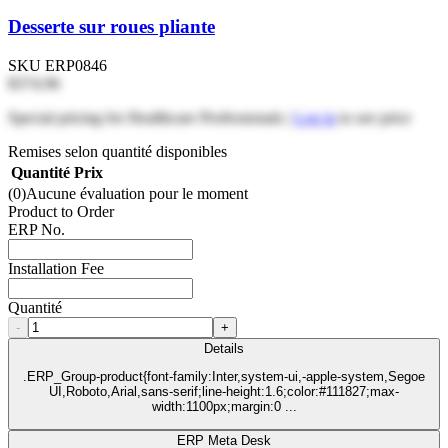
Desserte sur roues pliante
SKU
ERP0846
$374.96
Special pricing for Healthcare Professionals |
Log in
to see price
Remises selon quantité disponibles
Quantité
Prix
(0)
Aucune évaluation pour le moment
Product to Order
ERP No.
Installation Fee
Quantité
-
+
Details
.ERP_Group-product{font-family:Inter,system-ui,-apple-system,Segoe
UI,Roboto,Arial,sans-serif;line-height:1.6;color:#111827;max-
width:1100px;margin:0 ...
ERP Meta Desk