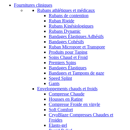
Fournitures cliniques
Rubans athlétiques et médicaux
Rubans de contention
Ruban Rigide
Rubans Kinésiologiques
Rubans Dynamic
Bandages Élastiques Adhésifs
Bandages Cohésifs
Ruban Micropore et Transpore
Produits pour Taping
Soins Chaud et Froid
Premiers Soins
Bandages Élastiques
Bandages et Tampons de gaze
Speed Splint
Gants
Enveloppements chauds et froids
Compresse Chaude
Housses en Ratine
Compresse Froide en vinyle
Soft Comfort
CryoBlaze Compresses Chaudes et
Froides
Elasto-gel