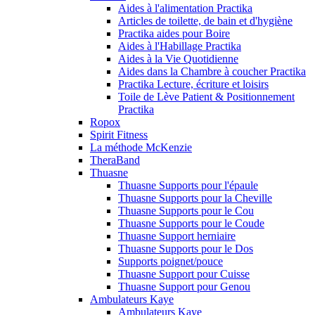
Aides à l'alimentation Practika
Articles de toilette, de bain et d'hygiène
Practika aides pour Boire
Aides à l'Habillage Practika
Aides à la Vie Quotidienne
Aides dans la Chambre à coucher Practika
Practika Lecture, écriture et loisirs
Toile de Lève Patient & Positionnement
Practika
Ropox
Spirit Fitness
La méthode McKenzie
TheraBand
Thuasne
Thuasne Supports pour l'épaule
Thuasne Supports pour la Cheville
Thuasne Supports pour le Cou
Thuasne Supports pour le Coude
Thuasne Support herniaire
Thuasne Supports pour le Dos
Supports poignet/pouce
Thuasne Support pour Cuisse
Thuasne Support pour Genou
Ambulateurs Kaye
Ambulateurs Kaye