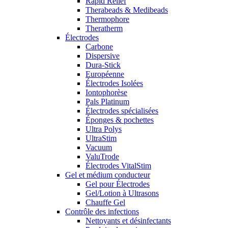
Rapid Relief
Therabeads & Medibeads
Thermophore
Theratherm
Électrodes
Carbone
Dispersive
Dura-Stick
Européenne
Électrodes Isolées
Iontophorèse
Pals Platinum
Électrodes spécialisées
Éponges & pochettes
Ultra Polys
UltraStim
Vacuum
ValuTrode
Électrodes VitalStim
Gel et médium conducteur
Gel pour Électrodes
Gel/Lotion à Ultrasons
Chauffe Gel
Contrôle des infections
Nettoyants et désinfectants