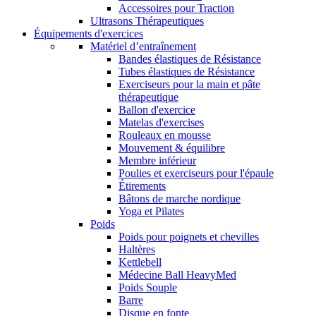
Accessoires pour Traction
Ultrasons Thérapeutiques
Équipements d'exercices
Matériel d’entraînement
Bandes élastiques de Résistance
Tubes élastiques de Résistance
Exerciseurs pour la main et pâte
thérapeutique
Ballon d'exercice
Matelas d'exercises
Rouleaux en mousse
Mouvement & équilibre
Membre inférieur
Poulies et exerciseurs pour l'épaule
Étirements
Bâtons de marche nordique
Yoga et Pilates
Poids
Poids pour poignets et chevilles
Haltères
Kettlebell
Médecine Ball HeavyMed
Poids Souple
Barre
Disque en fonte