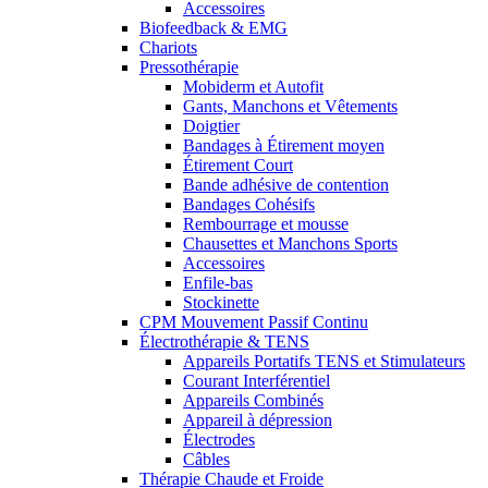
Accessoires
Biofeedback & EMG
Chariots
Pressothérapie
Mobiderm et Autofit
Gants, Manchons et Vêtements
Doigtier
Bandages à Étirement moyen
Étirement Court
Bande adhésive de contention
Bandages Cohésifs
Rembourrage et mousse
Chausettes et Manchons Sports
Accessoires
Enfile-bas
Stockinette
CPM Mouvement Passif Continu
Électrothérapie & TENS
Appareils Portatifs TENS et Stimulateurs
Courant Interférentiel
Appareils Combinés
Appareil à dépression
Électrodes
Câbles
Thérapie Chaude et Froide