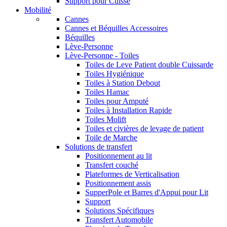
Support pour Cuisse
Mobilité
Cannes
Cannes et Béquilles Accessoires
Béquilles
Lève-Personne
Lève-Personne - Toiles
Toiles de Leve Patient double Cuissarde
Toiles Hygiénique
Toiles à Station Debout
Toiles Hamac
Toiles pour Amputé
Toiles à Installation Rapide
Toiles Molift
Toiles et civières de levage de patient
Toile de Marche
Solutions de transfert
Positionnement au lit
Transfert couché
Plateformes de Verticalisation
Positionnement assis
SupperPole et Barres d'Appui pour Lit
Support
Solutions Spécifiques
Transfert Automobile