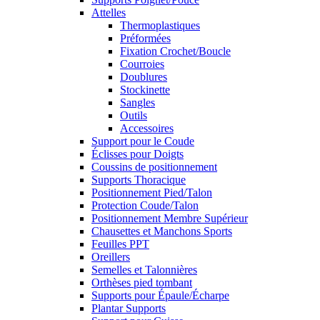
Attelles
Thermoplastiques
Préformées
Fixation Crochet/Boucle
Courroies
Doublures
Stockinette
Sangles
Outils
Accessoires
Support pour le Coude
Éclisses pour Doigts
Coussins de positionnement
Supports Thoracique
Positionnement Pied/Talon
Protection Coude/Talon
Positionnement Membre Supérieur
Chausettes et Manchons Sports
Feuilles PPT
Oreillers
Semelles et Talonnières
Orthèses pied tombant
Supports pour Épaule/Écharpe
Plantar Supports