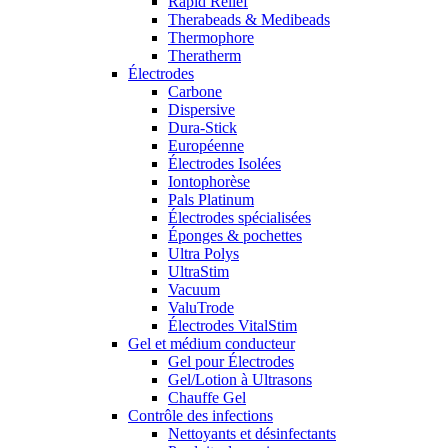
Rapid Relief
Therabeads & Medibeads
Thermophore
Theratherm
Électrodes
Carbone
Dispersive
Dura-Stick
Européenne
Électrodes Isolées
Iontophorèse
Pals Platinum
Électrodes spécialisées
Éponges & pochettes
Ultra Polys
UltraStim
Vacuum
ValuTrode
Électrodes VitalStim
Gel et médium conducteur
Gel pour Électrodes
Gel/Lotion à Ultrasons
Chauffe Gel
Contrôle des infections
Nettoyants et désinfectants