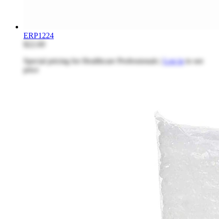
ERP1224
$22.69
Special pricing for Healthcare Professionals |
Log in
to see
price