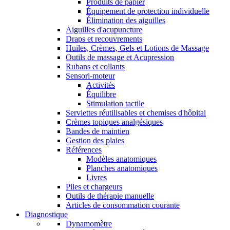
Produits de papier
Équipement de protection individuelle
Élimination des aiguilles
Aiguilles d'acupuncture
Draps et recouvrements
Huiles, Crèmes, Gels et Lotions de Massage
Outils de massage et Acupression
Rubans et collants
Sensori-moteur
Activités
Équilibre
Stimulation tactile
Serviettes réutilisables et chemises d'hôpital
Crèmes topiques analgésiques
Bandes de maintien
Gestion des plaies
Références
Modèles anatomiques
Planches anatomiques
Livres
Piles et chargeurs
Outils de thérapie manuelle
Articles de consommation courante
Diagnostique
Dynamomètre