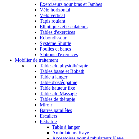
Exerciseurs pour bras et Jambes
Vélo horizontal
Vélo vertical
Tapis roulant
Elliptiques et escalateurs
Tables d'exercices
Rebondisseur
Système Shuttle
Poulies et bancs
Stations d'exercices
Mobilier de traitement
Tables de physiothérapie
Tables basse et Bobath
Table à langer
Table d'ostéopathie
Table hauteur fixe
Tables de Massage
Tables de thérapie
Miroir
Barres parallèles
Escaliers
Pédiatrie
Table à langer
Ambulateurs Kaye
Accessoires pour Ambulateurs Kaye