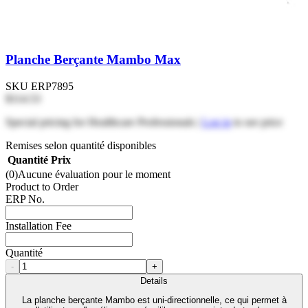
Planche Berçante Mambo Max
SKU
ERP7895
$114.53
Special pricing for Healthcare Professionals |
Log in
to see price
Remises selon quantité disponibles
Quantité
Prix
(0)
Aucune évaluation pour le moment
Product to Order
ERP No.
Installation Fee
Quantité
-
+
Details
La planche berçante Mambo est uni-directionnelle, ce qui permet à