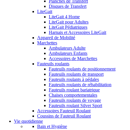
Planches de Transfert
Disques de Transfert
LiteGait
LiteGait 4 Home
LiteGait pour Adultes
LiteGait Pédiatriques
Harnais et Accessoires LiteGait
Appareil de Mobilité
Marchettes
Ambulateurs Adulte
Ambulateurs Enfants
Accessoires de Marchettes
Fauteuils roulants
Fauteuils roulants de positionnement
Fauteuils roulants de transport
Fauteuils roulants à pédales
Fauteuils roulants de réhabilitation
Fauteuils roulant bariatrique
Chaises comportementales
Fauteuils roulants de voyage
Fauteuils roulant Silver Sport
Accessoires Fauteuil Roulant
Coussins de Fauteuil Roulant
Vie quotidienne
Bain et Hygiène