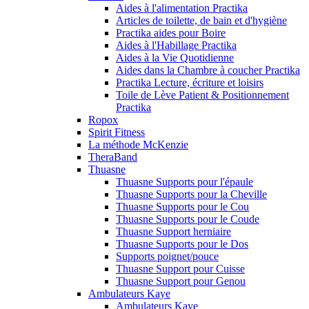
Aides à l'alimentation Practika
Articles de toilette, de bain et d'hygiène
Practika aides pour Boire
Aides à l'Habillage Practika
Aides à la Vie Quotidienne
Aides dans la Chambre à coucher Practika
Practika Lecture, écriture et loisirs
Toile de Lève Patient & Positionnement
Practika
Ropox
Spirit Fitness
La méthode McKenzie
TheraBand
Thuasne
Thuasne Supports pour l'épaule
Thuasne Supports pour la Cheville
Thuasne Supports pour le Cou
Thuasne Supports pour le Coude
Thuasne Support herniaire
Thuasne Supports pour le Dos
Supports poignet/pouce
Thuasne Support pour Cuisse
Thuasne Support pour Genou
Ambulateurs Kaye
Ambulateurs Kaye