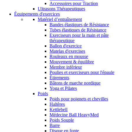
Accessoires pour Traction
Ultrasons Thérapeutiques
Équipements d'exercices
Matériel d’entraînement
Bandes élastiques de Résistance
Tubes élastiques de Résistance
Exerciseurs pour la main et pâte
thérapeutique
Ballon d'exercice
Matelas d'exercises
Rouleaux en mousse
Mouvement & équilibre
Membre inférieur
Poulies et exerciseurs pour l'épaule
Étirements
Bâtons de marche nordique
Yoga et Pilates
Poids
Poids pour poignets et chevilles
Haltères
Kettlebell
Médecine Ball HeavyMed
Poids Souple
Barre
Disque en fonte