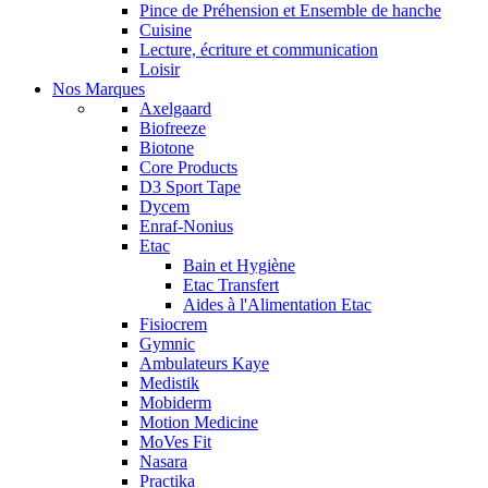
Pince de Préhension et Ensemble de hanche
Cuisine
Lecture, écriture et communication
Loisir
Nos Marques
Axelgaard
Biofreeze
Biotone
Core Products
D3 Sport Tape
Dycem
Enraf-Nonius
Etac
Bain et Hygiène
Etac Transfert
Aides à l'Alimentation Etac
Fisiocrem
Gymnic
Ambulateurs Kaye
Medistik
Mobiderm
Motion Medicine
MoVes Fit
Nasara
Practika