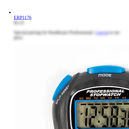
ERP1176
$5.25
Special pricing for Healthcare Professionals |
Log in
to see
price