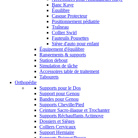
Banc Kaye
Équilibre
Casque Protecteur
Positionnement pédiatrie
Traîneau
Collier Swirl
Fauteuils Pousettes
Siège d'auto pour enfant
Équipement d'équilibre
Rangements & supports
Station debout
Simulation de tâche
Accessoires table de traitement
Tabourets
Orthopédie
Supports pour le Dos
Support pour Genou
Bandes pour Genou
Supports Cheville/Pied
Ceinture Sacro-iliaque et Trochanter
Supports Réchauffants Actimove
Dossiers et Sièges
Colliers Cervicaux
Support Herniaire
Supports Poignet/Pouce