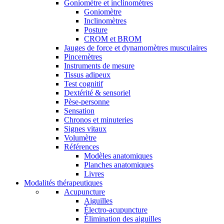
Goniomètre et inclinomètres
Goniomètre
Inclinomètres
Posture
CROM et BROM
Jauges de force et dynamomètres musculaires
Pincemètres
Instruments de mesure
Tissus adipeux
Test cognitif
Dextérité & sensoriel
Pèse-personne
Sensation
Chronos et minuteries
Signes vitaux
Volumètre
Références
Modèles anatomiques
Planches anatomiques
Livres
Modalités thérapeutiques
Acupuncture
Aiguilles
Électro-acupuncture
Élimination des aiguilles