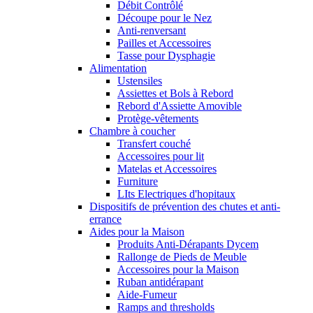
Débit Contrôlé
Découpe pour le Nez
Anti-renversant
Pailles et Accessoires
Tasse pour Dysphagie
Alimentation
Ustensiles
Assiettes et Bols à Rebord
Rebord d'Assiette Amovible
Protège-vêtements
Chambre à coucher
Transfert couché
Accessoires pour lit
Matelas et Accessoires
Furniture
LIts Electriques d'hopitaux
Dispositifs de prévention des chutes et anti-
errance
Aides pour la Maison
Produits Anti-Dérapants Dycem
Rallonge de Pieds de Meuble
Accessoires pour la Maison
Ruban antidérapant
Aide-Fumeur
Ramps and thresholds