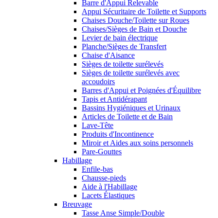
Barre d'Appui Relevable
Appui Sécuritaire de Toilette et Supports
Chaises Douche/Toilette sur Roues
Chaises/Sièges de Bain et Douche
Levier de bain électrique
Planche/Sièges de Transfert
Chaise d'Aisance
Sièges de toilette surélevés
Sièges de toilette surélevés avec
accoudoirs
Barres d'Appui et Poignées d'Équilibre
Tapis et Antidérapant
Bassins Hygiéniques et Urinaux
Articles de Toilette et de Bain
Lave-Tête
Produits d'Incontinence
Miroir et Aides aux soins personnels
Pare-Gouttes
Habillage
Enfile-bas
Chausse-pieds
Aide à l'Habillage
Lacets Élastiques
Breuvage
Tasse Anse Simple/Double