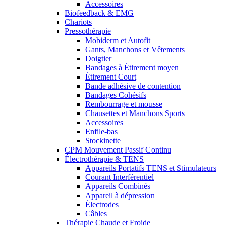
Accessoires
Biofeedback & EMG
Chariots
Pressothérapie
Mobiderm et Autofit
Gants, Manchons et Vêtements
Doigtier
Bandages à Étirement moyen
Étirement Court
Bande adhésive de contention
Bandages Cohésifs
Rembourrage et mousse
Chausettes et Manchons Sports
Accessoires
Enfile-bas
Stockinette
CPM Mouvement Passif Continu
Électrothérapie & TENS
Appareils Portatifs TENS et Stimulateurs
Courant Interférentiel
Appareils Combinés
Appareil à dépression
Électrodes
Câbles
Thérapie Chaude et Froide