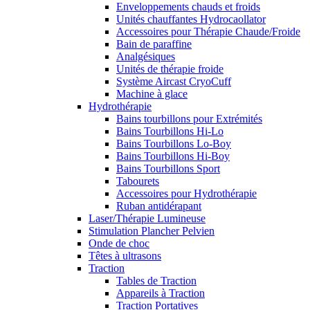
Enveloppements chauds et froids
Unités chauffantes Hydrocaollator
Accessoires pour Thérapie Chaude/Froide
Bain de paraffine
Analgésiques
Unités de thérapie froide
Système Aircast CryoCuff
Machine à glace
Hydrothérapie
Bains tourbillons pour Extrémités
Bains Tourbillons Hi-Lo
Bains Tourbillons Lo-Boy
Bains Tourbillons Hi-Boy
Bains Tourbillons Sport
Tabourets
Accessoires pour Hydrothérapie
Ruban antidérapant
Laser/Thérapie Lumineuse
Stimulation Plancher Pelvien
Onde de choc
Têtes à ultrasons
Traction
Tables de Traction
Appareils à Traction
Traction Portatives