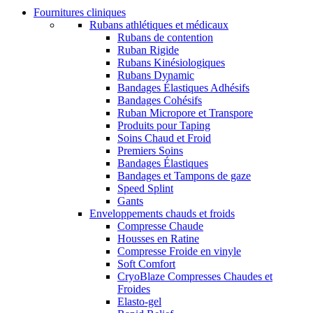
Fournitures cliniques
Rubans athlétiques et médicaux
Rubans de contention
Ruban Rigide
Rubans Kinésiologiques
Rubans Dynamic
Bandages Élastiques Adhésifs
Bandages Cohésifs
Ruban Micropore et Transpore
Produits pour Taping
Soins Chaud et Froid
Premiers Soins
Bandages Élastiques
Bandages et Tampons de gaze
Speed Splint
Gants
Enveloppements chauds et froids
Compresse Chaude
Housses en Ratine
Compresse Froide en vinyle
Soft Comfort
CryoBlaze Compresses Chaudes et
Froides
Elasto-gel