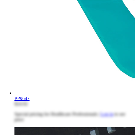
PP9647
$24.92
Special pricing for Healthcare Professionals |
Log in
to see
price