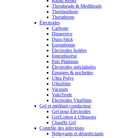
Rapid Relief
Therabeads & Medibeads
Thermophore
Theratherm
Électrodes
Carbone
Dispersive
Dura-Stick
Européenne
Électrodes Isolées
Iontophorèse
Pals Platinum
Électrodes spécialisées
Éponges & pochettes
Ultra Polys
UltraStim
Vacuum
ValuTrode
Électrodes VitalStim
Gel et médium conducteur
Gel pour Électrodes
Gel/Lotion à Ultrasons
Chauffe Gel
Contrôle des infections
Nettoyants et désinfectants