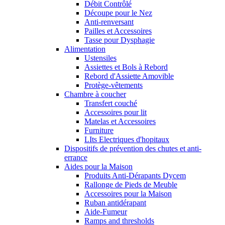
Débit Contrôlé
Découpe pour le Nez
Anti-renversant
Pailles et Accessoires
Tasse pour Dysphagie
Alimentation
Ustensiles
Assiettes et Bols à Rebord
Rebord d'Assiette Amovible
Protège-vêtements
Chambre à coucher
Transfert couché
Accessoires pour lit
Matelas et Accessoires
Furniture
LIts Electriques d'hopitaux
Dispositifs de prévention des chutes et anti-
errance
Aides pour la Maison
Produits Anti-Dérapants Dycem
Rallonge de Pieds de Meuble
Accessoires pour la Maison
Ruban antidérapant
Aide-Fumeur
Ramps and thresholds