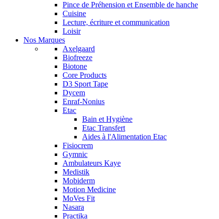
Pince de Préhension et Ensemble de hanche
Cuisine
Lecture, écriture et communication
Loisir
Nos Marques
Axelgaard
Biofreeze
Biotone
Core Products
D3 Sport Tape
Dycem
Enraf-Nonius
Etac
Bain et Hygiène
Etac Transfert
Aides à l'Alimentation Etac
Fisiocrem
Gymnic
Ambulateurs Kaye
Medistik
Mobiderm
Motion Medicine
MoVes Fit
Nasara
Practika