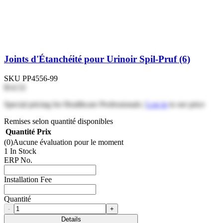
Joints d'Étanchéité pour Urinoir Spil-Pruf (6)
SKU
PP4556-99
$14.52
Special pricing for Healthcare Professionals |
Log in
to see price
Remises selon quantité disponibles
Quantité
Prix
(0)
Aucune évaluation pour le moment
1 In Stock
ERP No.
Installation Fee
Quantité
-
+
Details