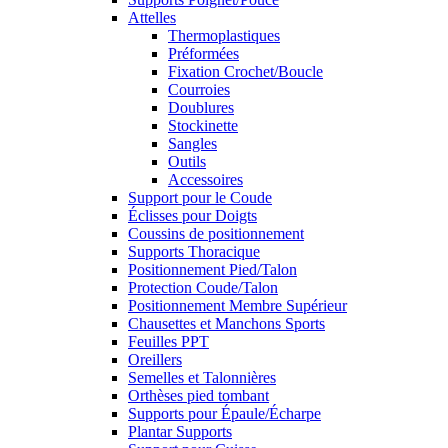
Attelles
Thermoplastiques
Préformées
Fixation Crochet/Boucle
Courroies
Doublures
Stockinette
Sangles
Outils
Accessoires
Support pour le Coude
Éclisses pour Doigts
Coussins de positionnement
Supports Thoracique
Positionnement Pied/Talon
Protection Coude/Talon
Positionnement Membre Supérieur
Chausettes et Manchons Sports
Feuilles PPT
Oreillers
Semelles et Talonnières
Orthèses pied tombant
Supports pour Épaule/Écharpe
Plantar Supports