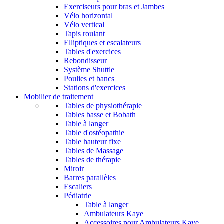
Exerciseurs pour bras et Jambes
Vélo horizontal
Vélo vertical
Tapis roulant
Elliptiques et escalateurs
Tables d'exercices
Rebondisseur
Système Shuttle
Poulies et bancs
Stations d'exercices
Mobilier de traitement
Tables de physiothérapie
Tables basse et Bobath
Table à langer
Table d'ostéopathie
Table hauteur fixe
Tables de Massage
Tables de thérapie
Miroir
Barres parallèles
Escaliers
Pédiatrie
Table à langer
Ambulateurs Kaye
Accessoires pour Ambulateurs Kaye