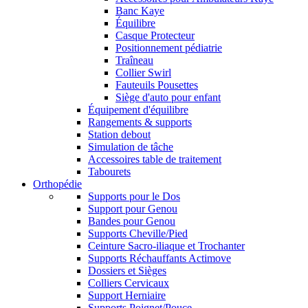
Banc Kaye
Équilibre
Casque Protecteur
Positionnement pédiatrie
Traîneau
Collier Swirl
Fauteuils Pousettes
Siège d'auto pour enfant
Équipement d'équilibre
Rangements & supports
Station debout
Simulation de tâche
Accessoires table de traitement
Tabourets
Orthopédie
Supports pour le Dos
Support pour Genou
Bandes pour Genou
Supports Cheville/Pied
Ceinture Sacro-iliaque et Trochanter
Supports Réchauffants Actimove
Dossiers et Sièges
Colliers Cervicaux
Support Herniaire
Supports Poignet/Pouce