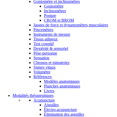
Goniomètre et inclinomètres
Goniomètre
Inclinomètres
Posture
CROM et BROM
Jauges de force et dynamomètres musculaires
Pincemètres
Instruments de mesure
Tissus adipeux
Test cognitif
Dextérité & sensoriel
Pèse-personne
Sensation
Chronos et minuteries
Signes vitaux
Volumètre
Références
Modèles anatomiques
Planches anatomiques
Livres
Modalités thérapeutiques
Acupuncture
Aiguilles
Électro-acupuncture
Élimination des aiguilles