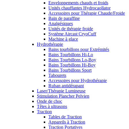
Enveloppements chauds et froids
Unités chauffantes Hydrocaollator
Accessoires pour Thérapie Chaude/Froide
Bain de paraffine
Analgésiques
Unités de thérapie froide
Système Aircast CryoCuff
Machine à glace
Hydrothérapie
Bains tourbillons pour Extrémités
Bains Tourbillons Hi-Lo
Bains Tourbillons Lo-Boy
Bains Tourbillons Hi-Boy
Bains Tourbillons Sport
Tabourets
Accessoires pour Hydrothérapie
Ruban antidérapant
Laser/Thérapie Lumineuse
Stimulation Plancher Pelvien
Onde de choc
Têtes à ultrasons
Traction
Tables de Traction
Appareils à Traction
Traction Portatives