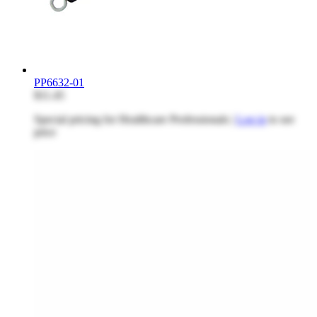
PP6632-01
$11.45
Special pricing for Healthcare Professionals |
Log in
to see
price