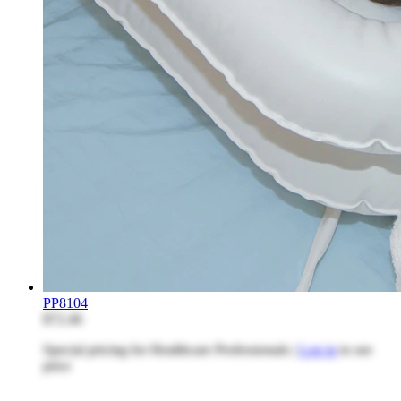
PP8104
$72.46
Special pricing for Healthcare Professionals |
Log in
to see
price