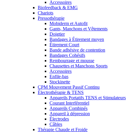
Accessoires
Biofeedback & EMG
Chariots
Pressothérapie
Mobiderm et Autofit
Gants, Manchons et Vêtements
Doigtier
Bandages à Étirement moyen
Étirement Court
Bande adhésive de contention
Bandages Cohésifs
Rembourrage et mousse
Chausettes et Manchons Sports
Accessoires
Enfile-bas
Stockinette
CPM Mouvement Passif Continu
Électrothérapie & TENS
Appareils Portatifs TENS et Stimulateurs
Courant Interférentiel
Appareils Combinés
Appareil à dépression
Électrodes
Câbles
Thérapie Chaude et Froide