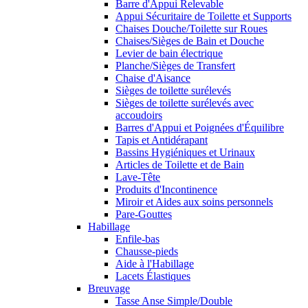
Barre d'Appui Relevable
Appui Sécuritaire de Toilette et Supports
Chaises Douche/Toilette sur Roues
Chaises/Sièges de Bain et Douche
Levier de bain électrique
Planche/Sièges de Transfert
Chaise d'Aisance
Sièges de toilette surélevés
Sièges de toilette surélevés avec
accoudoirs
Barres d'Appui et Poignées d'Équilibre
Tapis et Antidérapant
Bassins Hygiéniques et Urinaux
Articles de Toilette et de Bain
Lave-Tête
Produits d'Incontinence
Miroir et Aides aux soins personnels
Pare-Gouttes
Habillage
Enfile-bas
Chausse-pieds
Aide à l'Habillage
Lacets Élastiques
Breuvage
Tasse Anse Simple/Double