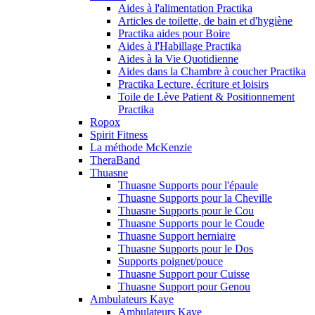
Aides à l'alimentation Practika
Articles de toilette, de bain et d'hygiène
Practika aides pour Boire
Aides à l'Habillage Practika
Aides à la Vie Quotidienne
Aides dans la Chambre à coucher Practika
Practika Lecture, écriture et loisirs
Toile de Lève Patient & Positionnement
Practika
Ropox
Spirit Fitness
La méthode McKenzie
TheraBand
Thuasne
Thuasne Supports pour l'épaule
Thuasne Supports pour la Cheville
Thuasne Supports pour le Cou
Thuasne Supports pour le Coude
Thuasne Support herniaire
Thuasne Supports pour le Dos
Supports poignet/pouce
Thuasne Support pour Cuisse
Thuasne Support pour Genou
Ambulateurs Kaye
Ambulateurs Kaye