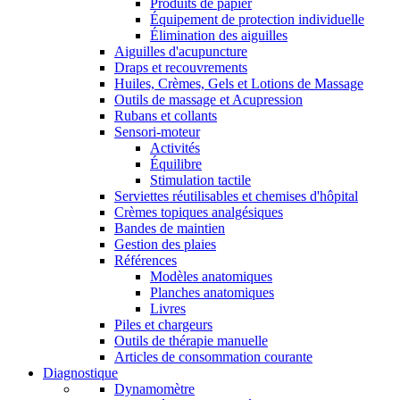
Produits de papier
Équipement de protection individuelle
Élimination des aiguilles
Aiguilles d'acupuncture
Draps et recouvrements
Huiles, Crèmes, Gels et Lotions de Massage
Outils de massage et Acupression
Rubans et collants
Sensori-moteur
Activités
Équilibre
Stimulation tactile
Serviettes réutilisables et chemises d'hôpital
Crèmes topiques analgésiques
Bandes de maintien
Gestion des plaies
Références
Modèles anatomiques
Planches anatomiques
Livres
Piles et chargeurs
Outils de thérapie manuelle
Articles de consommation courante
Diagnostique
Dynamomètre