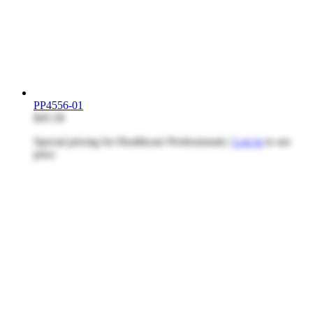
PP4556-01
$45.58
Special pricing for Healthcare Professionals |
Log in
to see
price