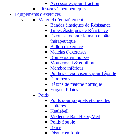
Accessoires pour Traction
Ultrasons Thérapeutiques
Équipements d'exercices
Matériel d’entraînement
Bandes élastiques de Résistance
Tubes élastiques de Résistance
Exerciseurs pour la main et pâte
thérapeutique
Ballon d'exercice
Matelas d'exercises
Rouleaux en mousse
Mouvement & équilibre
Membre inférieur
Poulies et exerciseurs pour l'épaule
Étirements
Bâtons de marche nordique
Yoga et Pilates
Poids
Poids pour poignets et chevilles
Haltères
Kettlebell
Médecine Ball HeavyMed
Poids Souple
Barre
Disque en fonte