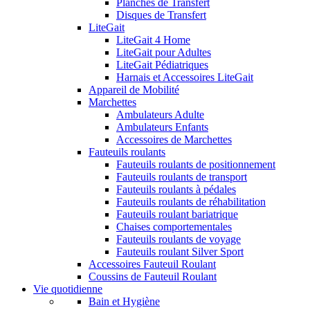
Planches de Transfert
Disques de Transfert
LiteGait
LiteGait 4 Home
LiteGait pour Adultes
LiteGait Pédiatriques
Harnais et Accessoires LiteGait
Appareil de Mobilité
Marchettes
Ambulateurs Adulte
Ambulateurs Enfants
Accessoires de Marchettes
Fauteuils roulants
Fauteuils roulants de positionnement
Fauteuils roulants de transport
Fauteuils roulants à pédales
Fauteuils roulants de réhabilitation
Fauteuils roulant bariatrique
Chaises comportementales
Fauteuils roulants de voyage
Fauteuils roulant Silver Sport
Accessoires Fauteuil Roulant
Coussins de Fauteuil Roulant
Vie quotidienne
Bain et Hygiène