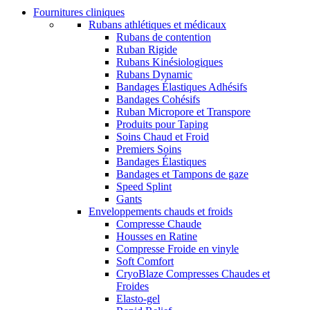
Fournitures cliniques
Rubans athlétiques et médicaux
Rubans de contention
Ruban Rigide
Rubans Kinésiologiques
Rubans Dynamic
Bandages Élastiques Adhésifs
Bandages Cohésifs
Ruban Micropore et Transpore
Produits pour Taping
Soins Chaud et Froid
Premiers Soins
Bandages Élastiques
Bandages et Tampons de gaze
Speed Splint
Gants
Enveloppements chauds et froids
Compresse Chaude
Housses en Ratine
Compresse Froide en vinyle
Soft Comfort
CryoBlaze Compresses Chaudes et
Froides
Elasto-gel