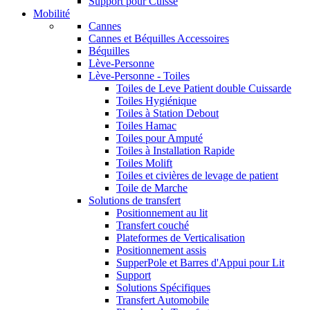
Support pour Cuisse
Mobilité
Cannes
Cannes et Béquilles Accessoires
Béquilles
Lève-Personne
Lève-Personne - Toiles
Toiles de Leve Patient double Cuissarde
Toiles Hygiénique
Toiles à Station Debout
Toiles Hamac
Toiles pour Amputé
Toiles à Installation Rapide
Toiles Molift
Toiles et civières de levage de patient
Toile de Marche
Solutions de transfert
Positionnement au lit
Transfert couché
Plateformes de Verticalisation
Positionnement assis
SupperPole et Barres d'Appui pour Lit
Support
Solutions Spécifiques
Transfert Automobile