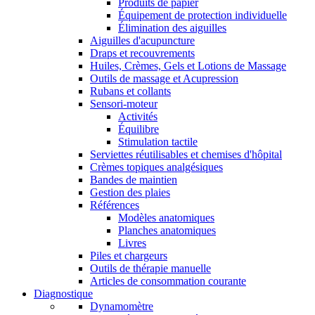
Produits de papier
Équipement de protection individuelle
Élimination des aiguilles
Aiguilles d'acupuncture
Draps et recouvrements
Huiles, Crèmes, Gels et Lotions de Massage
Outils de massage et Acupression
Rubans et collants
Sensori-moteur
Activités
Équilibre
Stimulation tactile
Serviettes réutilisables et chemises d'hôpital
Crèmes topiques analgésiques
Bandes de maintien
Gestion des plaies
Références
Modèles anatomiques
Planches anatomiques
Livres
Piles et chargeurs
Outils de thérapie manuelle
Articles de consommation courante
Diagnostique
Dynamomètre