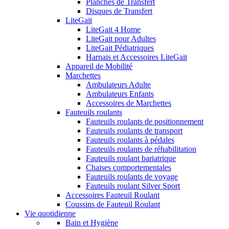
Planches de Transfert
Disques de Transfert
LiteGait
LiteGait 4 Home
LiteGait pour Adultes
LiteGait Pédiatriques
Harnais et Accessoires LiteGait
Appareil de Mobilité
Marchettes
Ambulateurs Adulte
Ambulateurs Enfants
Accessoires de Marchettes
Fauteuils roulants
Fauteuils roulants de positionnement
Fauteuils roulants de transport
Fauteuils roulants à pédales
Fauteuils roulants de réhabilitation
Fauteuils roulant bariatrique
Chaises comportementales
Fauteuils roulants de voyage
Fauteuils roulant Silver Sport
Accessoires Fauteuil Roulant
Coussins de Fauteuil Roulant
Vie quotidienne
Bain et Hygiène