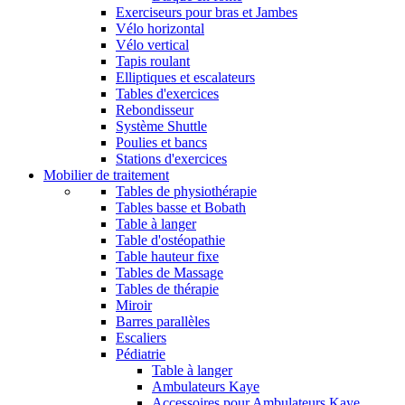
Exerciseurs pour bras et Jambes
Vélo horizontal
Vélo vertical
Tapis roulant
Elliptiques et escalateurs
Tables d'exercices
Rebondisseur
Système Shuttle
Poulies et bancs
Stations d'exercices
Mobilier de traitement
Tables de physiothérapie
Tables basse et Bobath
Table à langer
Table d'ostéopathie
Table hauteur fixe
Tables de Massage
Tables de thérapie
Miroir
Barres parallèles
Escaliers
Pédiatrie
Table à langer
Ambulateurs Kaye
Accessoires pour Ambulateurs Kaye