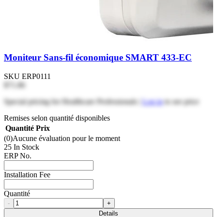
Moniteur Sans-fil économique SMART 433-EC
SKU
ERP0111
$71.86
Special pricing for Healthcare Professionals |
Log in
to see price
Remises selon quantité disponibles
Quantité
Prix
(0)
Aucune évaluation pour le moment
25 In Stock
ERP No.
Installation Fee
Quantité
-
+
Details