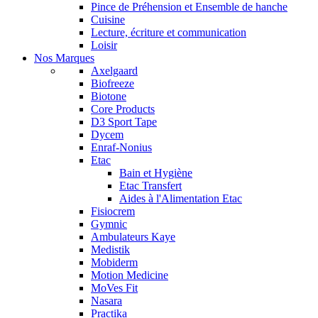
Pince de Préhension et Ensemble de hanche
Cuisine
Lecture, écriture et communication
Loisir
Nos Marques
Axelgaard
Biofreeze
Biotone
Core Products
D3 Sport Tape
Dycem
Enraf-Nonius
Etac
Bain et Hygiène
Etac Transfert
Aides à l'Alimentation Etac
Fisiocrem
Gymnic
Ambulateurs Kaye
Medistik
Mobiderm
Motion Medicine
MoVes Fit
Nasara
Practika