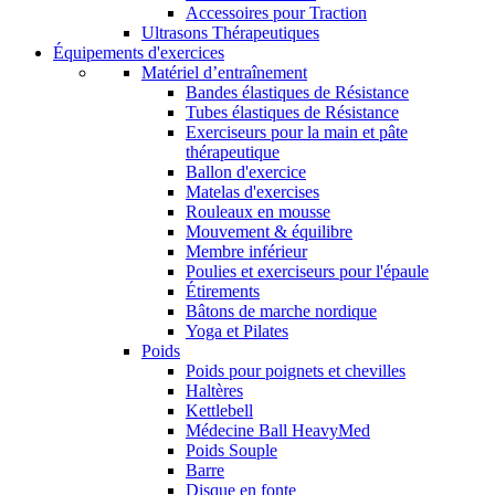
Accessoires pour Traction
Ultrasons Thérapeutiques
Équipements d'exercices
Matériel d’entraînement
Bandes élastiques de Résistance
Tubes élastiques de Résistance
Exerciseurs pour la main et pâte
thérapeutique
Ballon d'exercice
Matelas d'exercises
Rouleaux en mousse
Mouvement & équilibre
Membre inférieur
Poulies et exerciseurs pour l'épaule
Étirements
Bâtons de marche nordique
Yoga et Pilates
Poids
Poids pour poignets et chevilles
Haltères
Kettlebell
Médecine Ball HeavyMed
Poids Souple
Barre
Disque en fonte