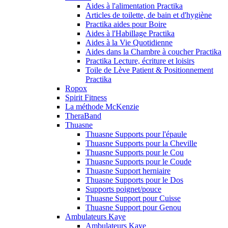
Aides à l'alimentation Practika
Articles de toilette, de bain et d'hygiène
Practika aides pour Boire
Aides à l'Habillage Practika
Aides à la Vie Quotidienne
Aides dans la Chambre à coucher Practika
Practika Lecture, écriture et loisirs
Toile de Lève Patient & Positionnement
Practika
Ropox
Spirit Fitness
La méthode McKenzie
TheraBand
Thuasne
Thuasne Supports pour l'épaule
Thuasne Supports pour la Cheville
Thuasne Supports pour le Cou
Thuasne Supports pour le Coude
Thuasne Support herniaire
Thuasne Supports pour le Dos
Supports poignet/pouce
Thuasne Support pour Cuisse
Thuasne Support pour Genou
Ambulateurs Kaye
Ambulateurs Kaye