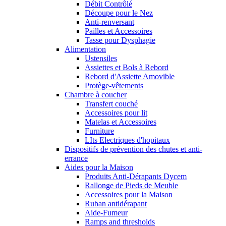
Débit Contrôlé
Découpe pour le Nez
Anti-renversant
Pailles et Accessoires
Tasse pour Dysphagie
Alimentation
Ustensiles
Assiettes et Bols à Rebord
Rebord d'Assiette Amovible
Protège-vêtements
Chambre à coucher
Transfert couché
Accessoires pour lit
Matelas et Accessoires
Furniture
LIts Electriques d'hopitaux
Dispositifs de prévention des chutes et anti-
errance
Aides pour la Maison
Produits Anti-Dérapants Dycem
Rallonge de Pieds de Meuble
Accessoires pour la Maison
Ruban antidérapant
Aide-Fumeur
Ramps and thresholds