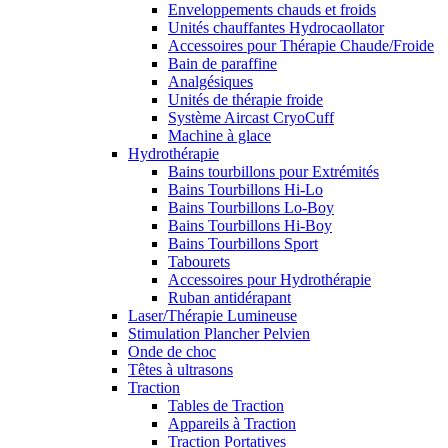
Enveloppements chauds et froids
Unités chauffantes Hydrocaollator
Accessoires pour Thérapie Chaude/Froide
Bain de paraffine
Analgésiques
Unités de thérapie froide
Système Aircast CryoCuff
Machine à glace
Hydrothérapie
Bains tourbillons pour Extrémités
Bains Tourbillons Hi-Lo
Bains Tourbillons Lo-Boy
Bains Tourbillons Hi-Boy
Bains Tourbillons Sport
Tabourets
Accessoires pour Hydrothérapie
Ruban antidérapant
Laser/Thérapie Lumineuse
Stimulation Plancher Pelvien
Onde de choc
Têtes à ultrasons
Traction
Tables de Traction
Appareils à Traction
Traction Portatives