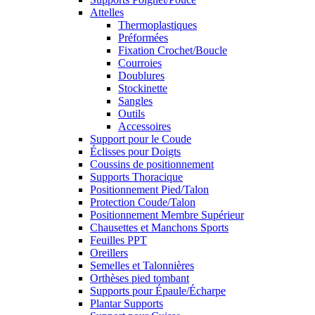
Attelles
Thermoplastiques
Préformées
Fixation Crochet/Boucle
Courroies
Doublures
Stockinette
Sangles
Outils
Accessoires
Support pour le Coude
Éclisses pour Doigts
Coussins de positionnement
Supports Thoracique
Positionnement Pied/Talon
Protection Coude/Talon
Positionnement Membre Supérieur
Chausettes et Manchons Sports
Feuilles PPT
Oreillers
Semelles et Talonnières
Orthèses pied tombant
Supports pour Épaule/Écharpe
Plantar Supports