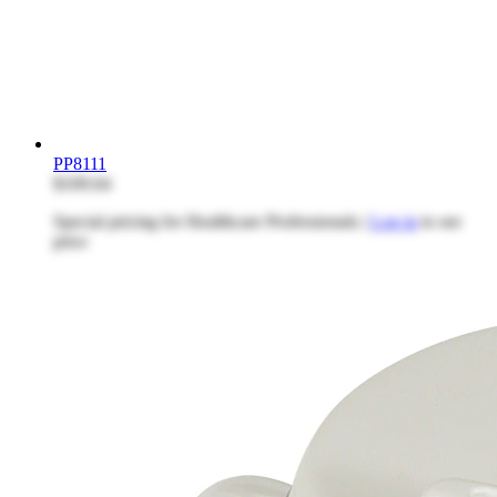
PP8111
$109.64
Special pricing for Healthcare Professionals |
Log in
to see
price