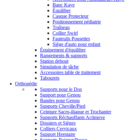
Banc Kaye
Équilibre
Casque Protecteur
Positionnement pédiatrie
Traîneau
Collier Swirl
Fauteuils Pousettes
Siège d'auto pour enfant
Équipement d'équilibre
Rangements & supports
Station debout
Simulation de tâche
Accessoires table de traitement
Tabourets
Orthopédie
Supports pour le Dos
Support pour Genou
Bandes pour Genou
Supports Cheville/Pied
Ceinture Sacro-iliaque et Trochanter
Supports Réchauffants Actimove
Dossiers et Sièges
Colliers Cervicaux
Support Herniaire
Supports Poignet/Pouce