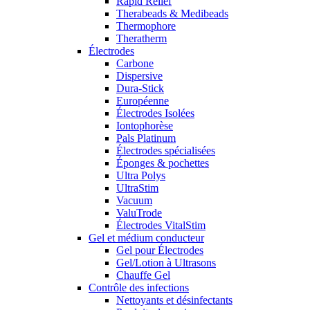
Rapid Relief
Therabeads & Medibeads
Thermophore
Theratherm
Électrodes
Carbone
Dispersive
Dura-Stick
Européenne
Électrodes Isolées
Iontophorèse
Pals Platinum
Électrodes spécialisées
Éponges & pochettes
Ultra Polys
UltraStim
Vacuum
ValuTrode
Électrodes VitalStim
Gel et médium conducteur
Gel pour Électrodes
Gel/Lotion à Ultrasons
Chauffe Gel
Contrôle des infections
Nettoyants et désinfectants