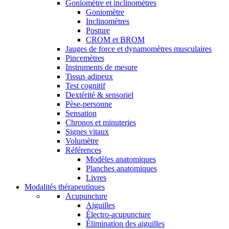
Goniomètre et inclinomètres
Goniomètre
Inclinomètres
Posture
CROM et BROM
Jauges de force et dynamomètres musculaires
Pincemètres
Instruments de mesure
Tissus adipeux
Test cognitif
Dextérité & sensoriel
Pèse-personne
Sensation
Chronos et minuteries
Signes vitaux
Volumètre
Références
Modèles anatomiques
Planches anatomiques
Livres
Modalités thérapeutiques
Acupuncture
Aiguilles
Électro-acupuncture
Élimination des aiguilles