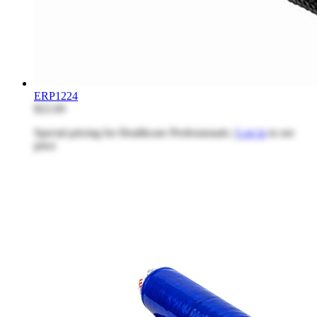
ERP1224
$22.69
Special pricing for Healthcare Professionals |
Log in
to see
price