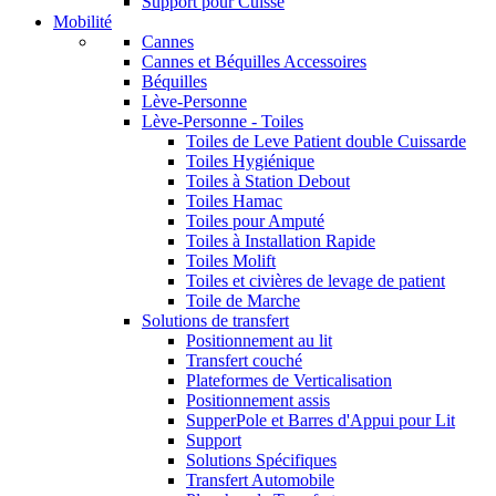
Support pour Cuisse
Mobilité
Cannes
Cannes et Béquilles Accessoires
Béquilles
Lève-Personne
Lève-Personne - Toiles
Toiles de Leve Patient double Cuissarde
Toiles Hygiénique
Toiles à Station Debout
Toiles Hamac
Toiles pour Amputé
Toiles à Installation Rapide
Toiles Molift
Toiles et civières de levage de patient
Toile de Marche
Solutions de transfert
Positionnement au lit
Transfert couché
Plateformes de Verticalisation
Positionnement assis
SupperPole et Barres d'Appui pour Lit
Support
Solutions Spécifiques
Transfert Automobile