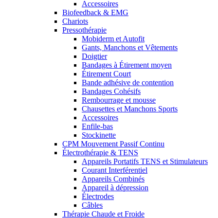
Accessoires
Biofeedback & EMG
Chariots
Pressothérapie
Mobiderm et Autofit
Gants, Manchons et Vêtements
Doigtier
Bandages à Étirement moyen
Étirement Court
Bande adhésive de contention
Bandages Cohésifs
Rembourrage et mousse
Chausettes et Manchons Sports
Accessoires
Enfile-bas
Stockinette
CPM Mouvement Passif Continu
Électrothérapie & TENS
Appareils Portatifs TENS et Stimulateurs
Courant Interférentiel
Appareils Combinés
Appareil à dépression
Électrodes
Câbles
Thérapie Chaude et Froide