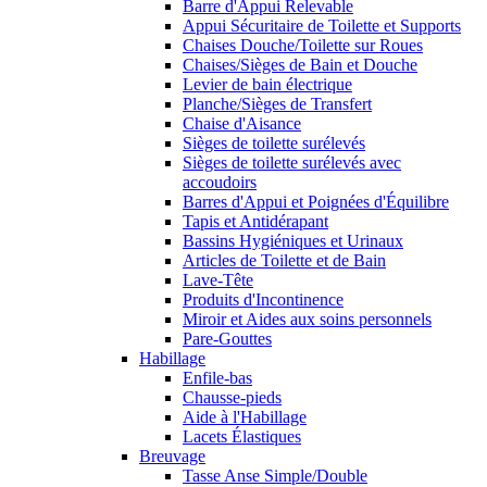
Barre d'Appui Relevable
Appui Sécuritaire de Toilette et Supports
Chaises Douche/Toilette sur Roues
Chaises/Sièges de Bain et Douche
Levier de bain électrique
Planche/Sièges de Transfert
Chaise d'Aisance
Sièges de toilette surélevés
Sièges de toilette surélevés avec
accoudoirs
Barres d'Appui et Poignées d'Équilibre
Tapis et Antidérapant
Bassins Hygiéniques et Urinaux
Articles de Toilette et de Bain
Lave-Tête
Produits d'Incontinence
Miroir et Aides aux soins personnels
Pare-Gouttes
Habillage
Enfile-bas
Chausse-pieds
Aide à l'Habillage
Lacets Élastiques
Breuvage
Tasse Anse Simple/Double