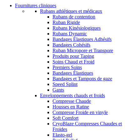
Fournitures cliniques
Rubans athlétiques et médicaux
Rubans de contention
Ruban Rigide
Rubans Kinésiologiques
Rubans Dynamic
Bandages Élastiques Adhésifs
Bandages Cohésifs
Ruban Micropore et Transpore
Produits pour Taping
Soins Chaud et Froid
Premiers Soins
Bandages Élastiques
Bandages et Tampons de gaze
Speed Splint
Gants
Enveloppements chauds et froids
Compresse Chaude
Housses en Ratine
Compresse Froide en vinyle
Soft Comfort
CryoBlaze Compresses Chaudes et
Froides
Elasto-gel