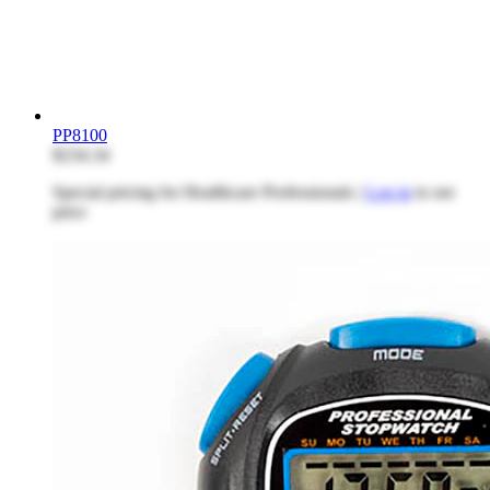
PP8100
$234.34
Special pricing for Healthcare Professionals |
Log in
to see
price