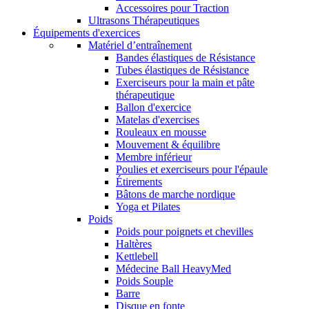
Accessoires pour Traction
Ultrasons Thérapeutiques
Équipements d'exercices
Matériel d’entraînement
Bandes élastiques de Résistance
Tubes élastiques de Résistance
Exerciseurs pour la main et pâte
thérapeutique
Ballon d'exercice
Matelas d'exercises
Rouleaux en mousse
Mouvement & équilibre
Membre inférieur
Poulies et exerciseurs pour l'épaule
Étirements
Bâtons de marche nordique
Yoga et Pilates
Poids
Poids pour poignets et chevilles
Haltères
Kettlebell
Médecine Ball HeavyMed
Poids Souple
Barre
Disque en fonte