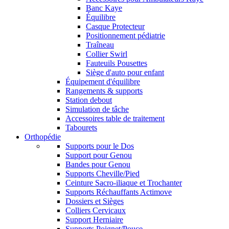
Banc Kaye
Équilibre
Casque Protecteur
Positionnement pédiatrie
Traîneau
Collier Swirl
Fauteuils Pousettes
Siège d'auto pour enfant
Équipement d'équilibre
Rangements & supports
Station debout
Simulation de tâche
Accessoires table de traitement
Tabourets
Orthopédie
Supports pour le Dos
Support pour Genou
Bandes pour Genou
Supports Cheville/Pied
Ceinture Sacro-iliaque et Trochanter
Supports Réchauffants Actimove
Dossiers et Sièges
Colliers Cervicaux
Support Herniaire
Supports Poignet/Pouce