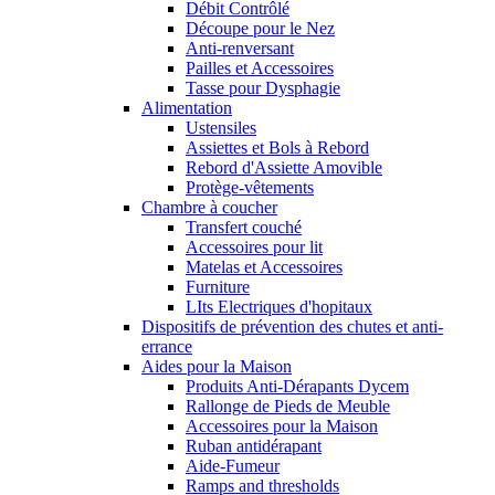
Débit Contrôlé
Découpe pour le Nez
Anti-renversant
Pailles et Accessoires
Tasse pour Dysphagie
Alimentation
Ustensiles
Assiettes et Bols à Rebord
Rebord d'Assiette Amovible
Protège-vêtements
Chambre à coucher
Transfert couché
Accessoires pour lit
Matelas et Accessoires
Furniture
LIts Electriques d'hopitaux
Dispositifs de prévention des chutes et anti-
errance
Aides pour la Maison
Produits Anti-Dérapants Dycem
Rallonge de Pieds de Meuble
Accessoires pour la Maison
Ruban antidérapant
Aide-Fumeur
Ramps and thresholds