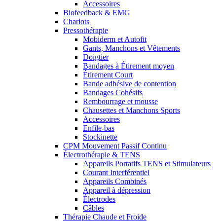
Accessoires
Biofeedback & EMG
Chariots
Pressothérapie
Mobiderm et Autofit
Gants, Manchons et Vêtements
Doigtier
Bandages à Étirement moyen
Étirement Court
Bande adhésive de contention
Bandages Cohésifs
Rembourrage et mousse
Chausettes et Manchons Sports
Accessoires
Enfile-bas
Stockinette
CPM Mouvement Passif Continu
Électrothérapie & TENS
Appareils Portatifs TENS et Stimulateurs
Courant Interférentiel
Appareils Combinés
Appareil à dépression
Électrodes
Câbles
Thérapie Chaude et Froide