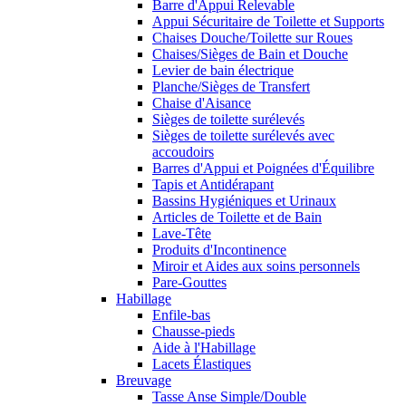
Barre d'Appui Relevable
Appui Sécuritaire de Toilette et Supports
Chaises Douche/Toilette sur Roues
Chaises/Sièges de Bain et Douche
Levier de bain électrique
Planche/Sièges de Transfert
Chaise d'Aisance
Sièges de toilette surélevés
Sièges de toilette surélevés avec
accoudoirs
Barres d'Appui et Poignées d'Équilibre
Tapis et Antidérapant
Bassins Hygiéniques et Urinaux
Articles de Toilette et de Bain
Lave-Tête
Produits d'Incontinence
Miroir et Aides aux soins personnels
Pare-Gouttes
Habillage
Enfile-bas
Chausse-pieds
Aide à l'Habillage
Lacets Élastiques
Breuvage
Tasse Anse Simple/Double