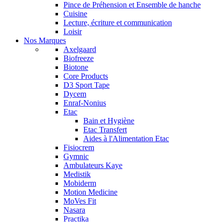
Pince de Préhension et Ensemble de hanche
Cuisine
Lecture, écriture et communication
Loisir
Nos Marques
Axelgaard
Biofreeze
Biotone
Core Products
D3 Sport Tape
Dycem
Enraf-Nonius
Etac
Bain et Hygiène
Etac Transfert
Aides à l'Alimentation Etac
Fisiocrem
Gymnic
Ambulateurs Kaye
Medistik
Mobiderm
Motion Medicine
MoVes Fit
Nasara
Practika