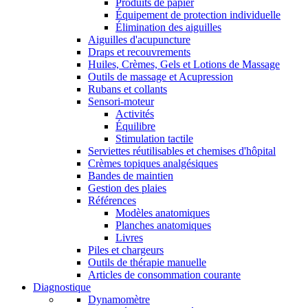
Produits de papier
Équipement de protection individuelle
Élimination des aiguilles
Aiguilles d'acupuncture
Draps et recouvrements
Huiles, Crèmes, Gels et Lotions de Massage
Outils de massage et Acupression
Rubans et collants
Sensori-moteur
Activités
Équilibre
Stimulation tactile
Serviettes réutilisables et chemises d'hôpital
Crèmes topiques analgésiques
Bandes de maintien
Gestion des plaies
Références
Modèles anatomiques
Planches anatomiques
Livres
Piles et chargeurs
Outils de thérapie manuelle
Articles de consommation courante
Diagnostique
Dynamomètre