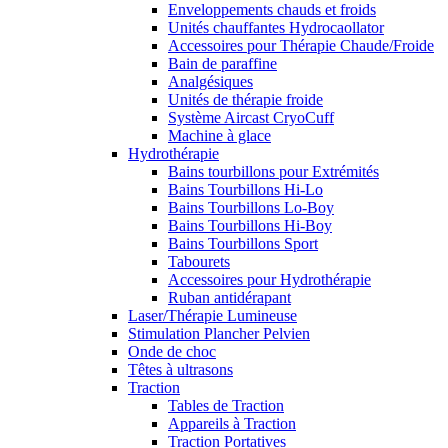
Enveloppements chauds et froids
Unités chauffantes Hydrocaollator
Accessoires pour Thérapie Chaude/Froide
Bain de paraffine
Analgésiques
Unités de thérapie froide
Système Aircast CryoCuff
Machine à glace
Hydrothérapie
Bains tourbillons pour Extrémités
Bains Tourbillons Hi-Lo
Bains Tourbillons Lo-Boy
Bains Tourbillons Hi-Boy
Bains Tourbillons Sport
Tabourets
Accessoires pour Hydrothérapie
Ruban antidérapant
Laser/Thérapie Lumineuse
Stimulation Plancher Pelvien
Onde de choc
Têtes à ultrasons
Traction
Tables de Traction
Appareils à Traction
Traction Portatives