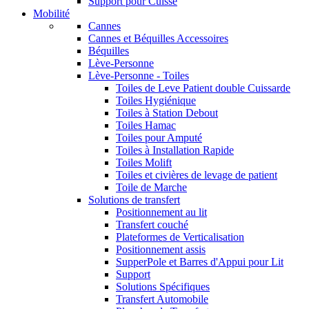
Support pour Cuisse
Mobilité
Cannes
Cannes et Béquilles Accessoires
Béquilles
Lève-Personne
Lève-Personne - Toiles
Toiles de Leve Patient double Cuissarde
Toiles Hygiénique
Toiles à Station Debout
Toiles Hamac
Toiles pour Amputé
Toiles à Installation Rapide
Toiles Molift
Toiles et civières de levage de patient
Toile de Marche
Solutions de transfert
Positionnement au lit
Transfert couché
Plateformes de Verticalisation
Positionnement assis
SupperPole et Barres d'Appui pour Lit
Support
Solutions Spécifiques
Transfert Automobile