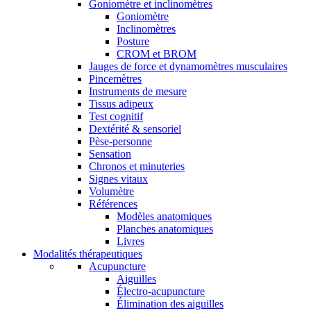
Goniomètre et inclinomètres
Goniomètre
Inclinomètres
Posture
CROM et BROM
Jauges de force et dynamomètres musculaires
Pincemètres
Instruments de mesure
Tissus adipeux
Test cognitif
Dextérité & sensoriel
Pèse-personne
Sensation
Chronos et minuteries
Signes vitaux
Volumètre
Références
Modèles anatomiques
Planches anatomiques
Livres
Modalités thérapeutiques
Acupuncture
Aiguilles
Électro-acupuncture
Élimination des aiguilles