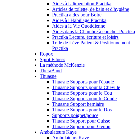
Aides à l'alimentation Practika
Articles de toilette, de bain et d'hygiène
Practika aides pour Boire
Aides à l'Habillage Practika
Aides à la Vie Quotidienne
Aides dans la Chambre à coucher Practika
Practika Lecture, écriture et loisirs
Toile de Lève Patient & Positionnement
Practika
Ropox
Spirit Fitness
La méthode McKenzie
TheraBand
Thuasne
Thuasne Supports pour l'épaule
Thuasne Supports pour la Cheville
Thuasne Supports pour le Cou
Thuasne Supports pour le Coude
Thuasne Support herniaire
Thuasne Supports pour le Dos
Supports poignet/pouce
Thuasne Support pour Cuisse
Thuasne Support pour Genou
Ambulateurs Kaye
Ambulateurs Kaye