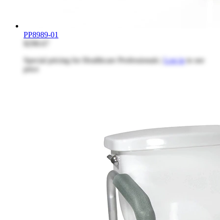
PP8989-01
$298.67
Special pricing for Healthcare Professionals |
Log in
to see
price