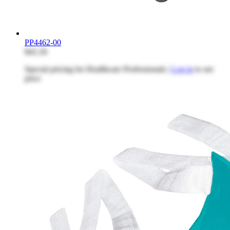
PP4462-00
$42.26
Special pricing for Healthcare Professionals |
Log in
to see
price