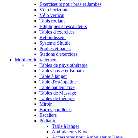
Exerciseurs pour bras et Jambes
Vélo horizontal
Vélo vertical
Tapis roulant
Elliptiques et escalateurs
Tables d'exercices
Rebondisseur
Système Shuttle
Poulies et bancs
Stations d'exercices
Mobilier de traitement
Tables de physiothérapie
Tables basse et Bobath
Table à langer
Table d'ostéopathie
Table hauteur fixe
Tables de Massage
Tables de thérapie
Miroir
Barres parallèles
Escaliers
Pédiatrie
Table à langer
Ambulateurs Kaye
Accessoires pour Ambulateurs Kaye