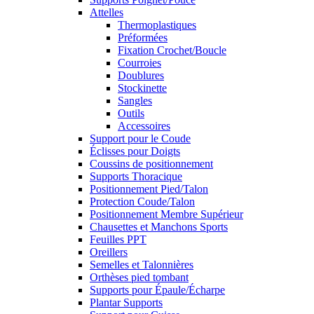
Attelles
Thermoplastiques
Préformées
Fixation Crochet/Boucle
Courroies
Doublures
Stockinette
Sangles
Outils
Accessoires
Support pour le Coude
Éclisses pour Doigts
Coussins de positionnement
Supports Thoracique
Positionnement Pied/Talon
Protection Coude/Talon
Positionnement Membre Supérieur
Chausettes et Manchons Sports
Feuilles PPT
Oreillers
Semelles et Talonnières
Orthèses pied tombant
Supports pour Épaule/Écharpe
Plantar Supports