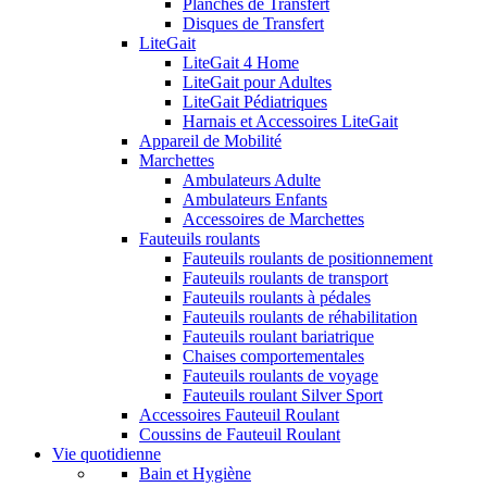
Planches de Transfert
Disques de Transfert
LiteGait
LiteGait 4 Home
LiteGait pour Adultes
LiteGait Pédiatriques
Harnais et Accessoires LiteGait
Appareil de Mobilité
Marchettes
Ambulateurs Adulte
Ambulateurs Enfants
Accessoires de Marchettes
Fauteuils roulants
Fauteuils roulants de positionnement
Fauteuils roulants de transport
Fauteuils roulants à pédales
Fauteuils roulants de réhabilitation
Fauteuils roulant bariatrique
Chaises comportementales
Fauteuils roulants de voyage
Fauteuils roulant Silver Sport
Accessoires Fauteuil Roulant
Coussins de Fauteuil Roulant
Vie quotidienne
Bain et Hygiène