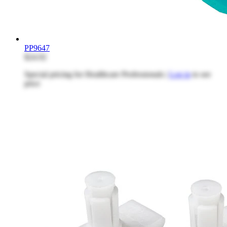
PP9647
$24.92
Special pricing for Healthcare Professionals |
Log in
to see
price