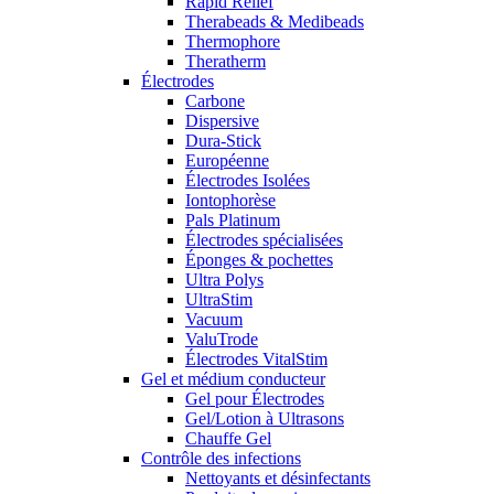
Rapid Relief
Therabeads & Medibeads
Thermophore
Theratherm
Électrodes
Carbone
Dispersive
Dura-Stick
Européenne
Électrodes Isolées
Iontophorèse
Pals Platinum
Électrodes spécialisées
Éponges & pochettes
Ultra Polys
UltraStim
Vacuum
ValuTrode
Électrodes VitalStim
Gel et médium conducteur
Gel pour Électrodes
Gel/Lotion à Ultrasons
Chauffe Gel
Contrôle des infections
Nettoyants et désinfectants