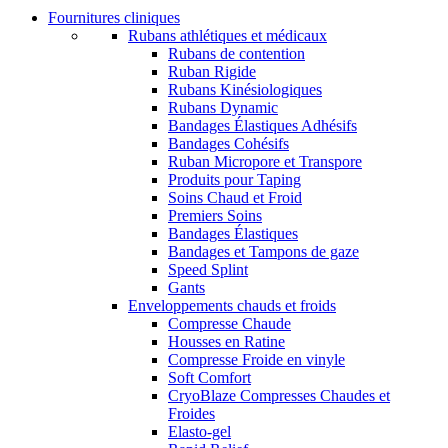
Fournitures cliniques
Rubans athlétiques et médicaux
Rubans de contention
Ruban Rigide
Rubans Kinésiologiques
Rubans Dynamic
Bandages Élastiques Adhésifs
Bandages Cohésifs
Ruban Micropore et Transpore
Produits pour Taping
Soins Chaud et Froid
Premiers Soins
Bandages Élastiques
Bandages et Tampons de gaze
Speed Splint
Gants
Enveloppements chauds et froids
Compresse Chaude
Housses en Ratine
Compresse Froide en vinyle
Soft Comfort
CryoBlaze Compresses Chaudes et
Froides
Elasto-gel