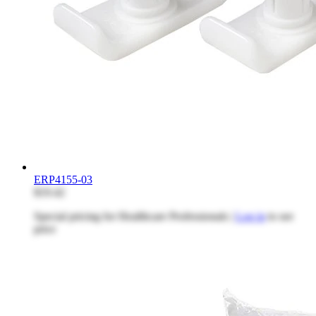
ERP4155-03
$19.42
Special pricing for Healthcare Professionals |
Log in
to see
price